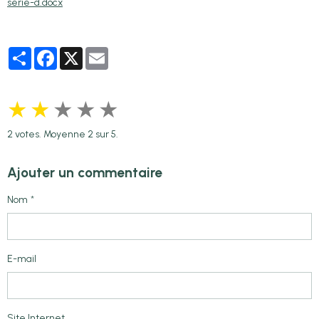
serie-d.docx
Partager
Facebook
X
Email
★
★
★
★
★
2
votes. Moyenne
2
sur 5.
Ajouter un commentaire
Nom
E-mail
Site Internet