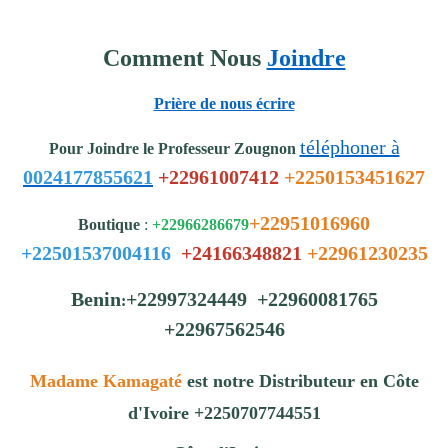
Comment Nous
Joindre
Prière de nous écrire
téléphoner à
Pour Joindre le Professeur Zougnon
0024177855621
+22961007412
+2250153451627
+22951016960
Boutique
:
+22966286679
+22501537004116
+24166348821
+22961230235
Benin
+22997324449 +22960081765
:
+22967562546
Madame Kamagaté
est notre Distributeur en Côte
d'Ivoire +2250707744551