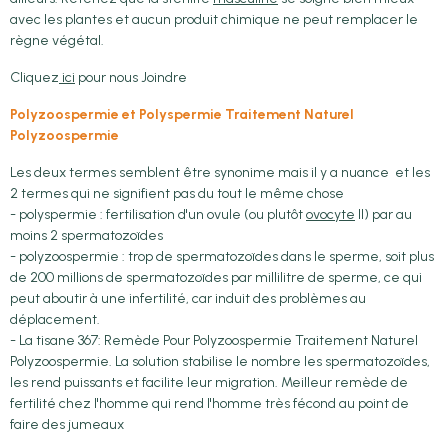
avec les plantes et aucun produit chimique ne peut remplacer le
règne végétal.
Cliquez
ici
pour nous Joindre
Polyzoospermie et Polyspermie Traitement Naturel
Polyzoospermie
Les deux termes semblent être synonime mais il y a nuance et les
2 termes qui ne signifient pas du tout le même chose
- polyspermie : fertilisation d'un ovule (ou plutôt
ovocyte
II) par au
moins 2 spermatozoïdes
- polyzoospermie : trop de spermatozoïdes dans le sperme, soit plus
de 200 millions de spermatozoïdes par millilitre de sperme, ce qui
peut aboutir à une infertilité, car induit des problèmes au
déplacement.
- La tisane 367: Remède Pour Polyzoospermie Traitement Naturel
Polyzoospermie. La solution stabilise le nombre les spermatozoïdes,
les rend puissants et facilite leur migration. Meilleur remède de
fertilité chez l'homme qui rend l'homme très fécond au point de
faire des jumeaux