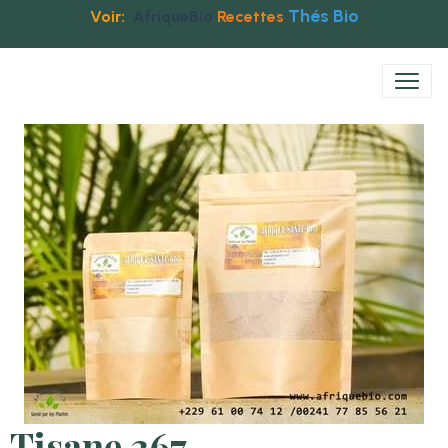
Thés Bio
Voir:
AfriqueBio
Recettes
Tisane 367