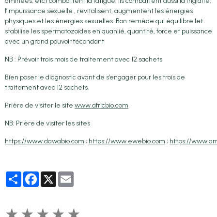
aminées, etc) combattent la fatigue. Ils combattent aussi la frigidité,
l’impuissance sexuelle , revitalisent, augmentent les énergies
physiques et les énergies sexuelles. Bon remède qui équilibre let
stabilise les spermatozoïdes en quanlié, quantité, force et puissance
avec un grand pouvoir fécondant
NB : Prévoir trois mois de traitement avec 12 sachets
Bien poser le diagnostic avant de s’engager pour les trois de
traitement avec 12 sachets.
Prière de visiter le site
www.africbio.com
NB: Prière de visiter les sites
https://www.dawabio.com
;
https://www.ewebio.com
;
https://www.am
Partager
Facebook
X
Email
★
★
★
★
★