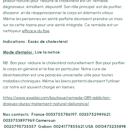
produit naturel pour réduire le cholestérol est un remède
dégraisseur, émollient, dépuratif. Son rôle principal est de purifier,
d’assainir et de réapprovisionner le corps en éléments vitaux.
Même les personnes en santé parfaite devraient prendre un mois
sur six cette tisane pour une santé intégrale. Ce remède est un
nettoyeur
efficace du foie
.
Indications : Excès de cholestérol
Mode d’emploi :
Lire la notice
NB : Bon pour réduire le cholestérol naturellement. Bon pour purifier
le corps en général et le foie en particulier. Notre cure de
désintoxication est une panacée universelle utile pour toutes
maladies chroniques. Même les biens portants devraient l'utiliser
car notre est souvent chargé en toxines.
https://www.ewebio.com/boutique/remede-089-addiction-
drogues-dures-traitement-naturel-delivrance/
Nos contacts
:
France 0033755786197, 0033752949621,
0033753897969
Cameroun
0023795735357
Gabon
0024177855621 USA
0013473235898