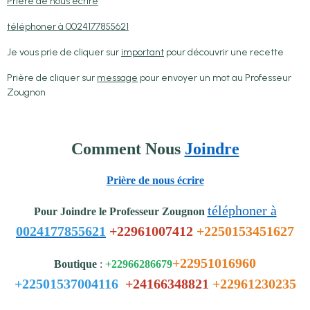
Prière de nous écrire
téléphoner à 0024177855621
Je vous prie de cliquer sur
important
pour découvrir une recette
Prière de cliquer sur
message
pour envoyer un mot au Professeur
Zougnon
Comment Nous
Joindre
Prière de nous écrire
téléphoner à
Pour Joindre le Professeur Zougnon
0024177855621
+22961007412
+2250153451627
+22951016960
Boutique
:
+22966286679
+22501537004116
+24166348821
+22961230235