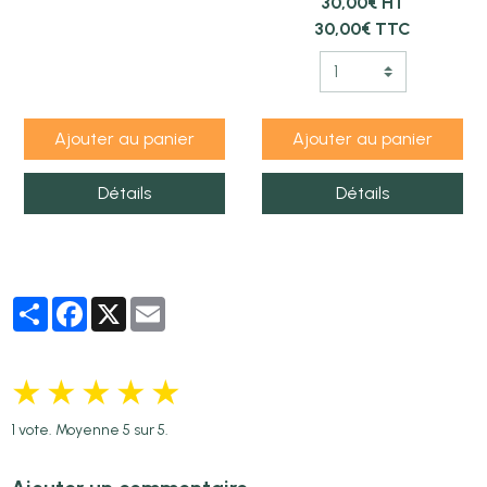
30,00€ HT
30,00€ TTC
Ajouter au panier
Ajouter au panier
Détails
Détails
Partager
Facebook
X
Email
★
★
★
★
★
1
vote. Moyenne
5
sur 5.