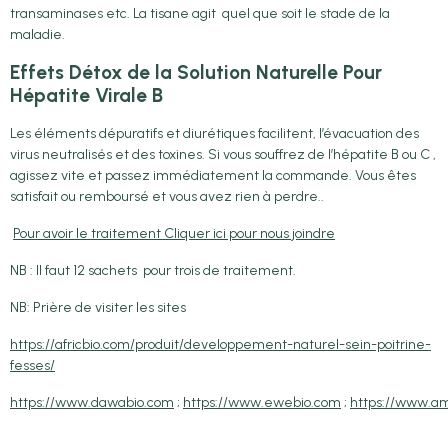
transaminases etc. La tisane agit quel que soit le stade de la
maladie.
Effets Détox de la Solution Naturelle Pour
Hépatite Virale B
Les éléments dépuratifs et diurétiques facilitent, l’évacuation des
virus neutralisés et des toxines. Si vous souffrez de l’hépatite B ou C ,
agissez vite et passez immédiatement la commande. Vous êtes
satisfait ou remboursé et vous avez rien à perdre..
Pour avoir le traitement Cliquer ici pour nous joindre
NB : Il faut 12 sachets pour trois de traitement.
NB: Prière de visiter les sites
https://africbio.com/produit/developpement-naturel-sein-poitrine-
fesses/
https://www.dawabio.com
;
https://www.ewebio.com
;
https://www.am