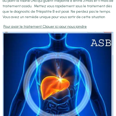
au point la tisane 046 qui guérit l'hépatite B entre 3 mois et 9 mois de
traitement assidu. Mettez vous rapidement sous le traitement dès
que le diagnostic de l'Hépatite B est posé. Ne perdez pas le temps.
Vous avez un remède unique pour vous sortir de cette situation
Pour avoir le traitement Cliquer ici pour nous joindre