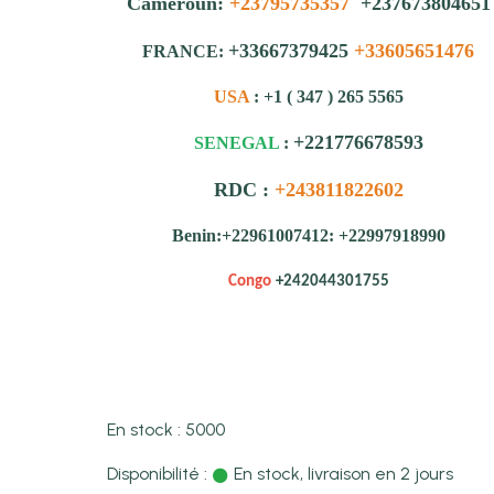
Cameroun:
+23795735357
+237673804651
+33667379425
+33605651476
FRANCE:
USA
: +1 ( 347 ) 265 5565
+221776678593
SENEGAL
:
RDC :
+243811822602
Benin:+22961007412: +22997918990
Congo
+242044301755
En stock : 5000
Disponibilité :
En stock, livraison en 2 jours