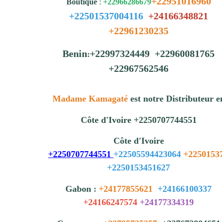
+22951016960
Boutique
:
+22966286679
+22501537004116
+24166348821
+22961230235
Benin
+22997324449 +22960081765
:
+22967562546
Madame Kamagaté
est notre Distributeur e
Côte d'Ivoire +2250707744551
Côte d'Ivoire
+2250707744551
+22505594423064
+2250153
+2250153451627
Gabon
+24177855621
+24166100337
:
+24166247574
+24177334319