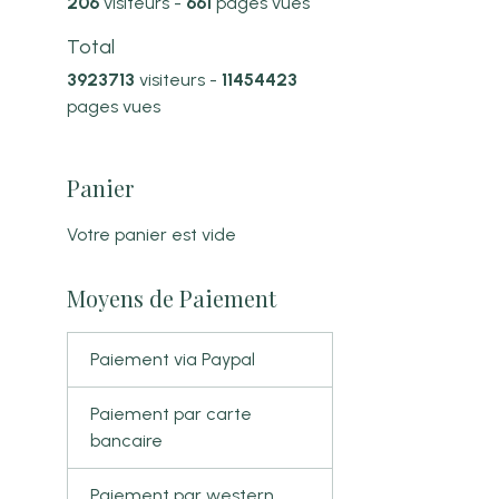
206
visiteurs -
661
pages vues
Total
3923713
visiteurs -
11454423
pages vues
Panier
Votre panier est vide
Moyens de Paiement
Paiement via Paypal
Paiement par carte
bancaire
Paiement par western