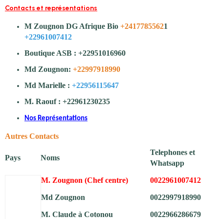
Contacts et représentations
M Zougnon DG Afrique Bio
+2417785562
1
+22961007412
Boutique ASB : +22951016960
Md Zougnon:
+22997918990
Md Marielle :
+22956115647
M. Raouf : +22961230235
Nos Représentations
Autres Contacts
Telephones et
Pays
Noms
Whatsapp
M. Zougnon (Chef centre)
0022961007412
Md Zougnon
0022997918990
M. Claude à Cotonou
0022966286679