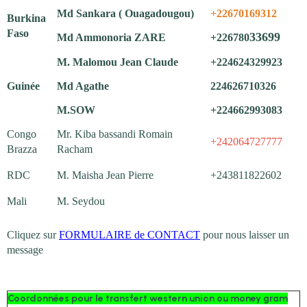
Md Sankara ( Ouagadougou)
+22670169312
Burkina
Faso
33699
Md Ammonoria ZARE
+226780
M. Malomou Jean Claude
+224624329923
Guinée
Md Agathe
224626710326
M.SOW
+224662993083
Congo
Mr. Kiba bassandi Romain
+242064727777
Brazza
Racham
RDC
M. Maisha Jean Pierre
+243811822602
Mali
M. Seydou
Cliquez sur
FORMULAIRE de CONTACT
pour nous laisser un
message
Coordonnées pour le transfert western union ou money gram