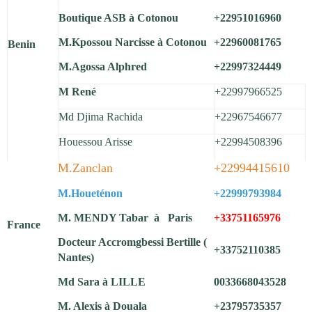
Boutique ASB à Cotonou
+22951016960
M.Kpossou Narcisse à Cotonou
+22960081765
Benin
M.Agossa Alphred
+22997324449
M René
+22997966525
Md Djima Rachida
+22967546677
Houessou Arisse
+22994508396
M.Zanclan
+22994415610
M.Houeténon
+22999793984
M. MENDY Tabar à Paris
+33751165976
France
Docteur Accromgbessi Bertille (
+33752110385
Nantes)
Md Sara à LILLE
0033668043528
M. Alexis à Douala
+23795735357