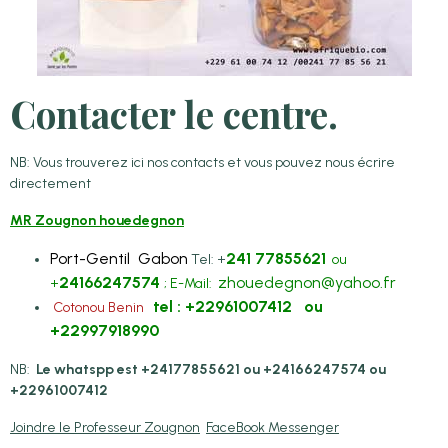
Contacter le centre.
NB: Vous trouverez ici nos contacts et vous pouvez nous écrire
directement
MR Zougnon houedegnon
Port-Gentil Gabon
241 77855621
Tel: +
ou
24166247574
zhouedegnon@yahoo.fr
+
; E-Mail:
tel : +22961007412 ou
Cotonou Benin
+22997918990
NB:
Le whatspp est +24177855621 ou +24166247574 ou
+22961007412
Joindre le Professeur Zougnon
FaceBook Messenger