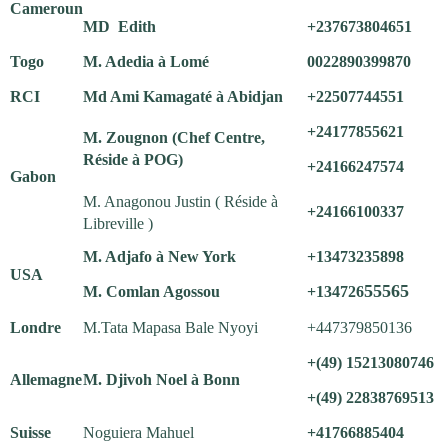
Cameroun
MD Edith
+237673804651
Togo
M. Adedia à Lomé
0022890399870
RCI
Md Ami Kamagaté à Abidjan
+22507744551
+24177855621
M. Zougnon (Chef Centre,
Réside à POG)
+24166247574
Gabon
M. Anagonou Justin ( Réside à
+24166100337
Libreville )
M. Adjafo à New York
+13473235898
USA
55565
M. Comlan Agossou
+134726
Londre
M.Tata Mapasa Bale Nyoyi
+447379850136
+(49) 15213080746
Allemagne
M. Djivoh Noel à Bonn
+(49) 22838769513
Suisse
Noguiera Mahuel
+41766885404