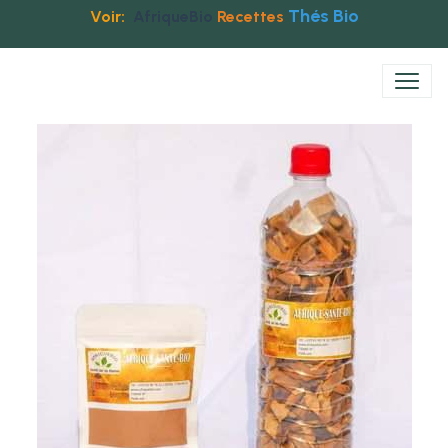
Thés Bio
Voir:
AfriqueBio
Recettes