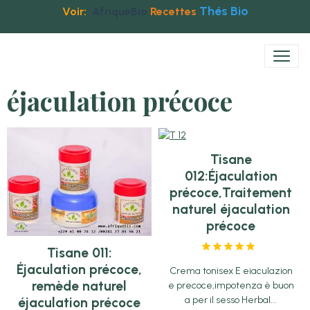
Thés Bio
Voir:
AfriqueBio
Recettes
éjaculation précoce
Tisane
012:Éjaculation
précoce,Traitement
naturel éjaculation
précoce
Tisane 011:
Éjaculation précoce,
Crema tonisex E eiaculazion
remède naturel
e precoce,impotenza è buon
a per il sesso Herbal...
éjaculation précoce