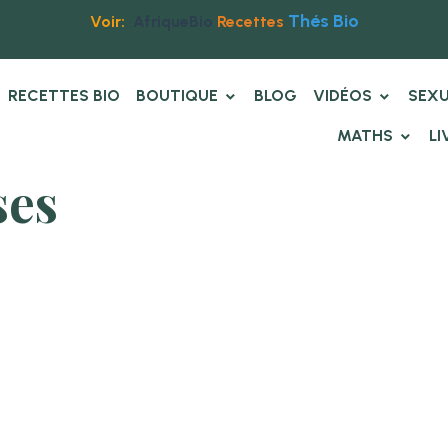
Thés Bio
Voir:
AfriqueBio
Recettes
RECETTES BIO
BOUTIQUE
BLOG
VIDÉOS
SEXU
MATHS
LI
ses