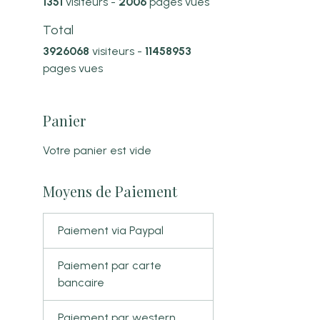
1351
visiteurs -
2006
pages vues
Total
3926068
visiteurs -
11458953
pages vues
Panier
Votre panier est vide
Moyens de Paiement
Paiement via Paypal
Paiement par carte
bancaire
Paiement par western