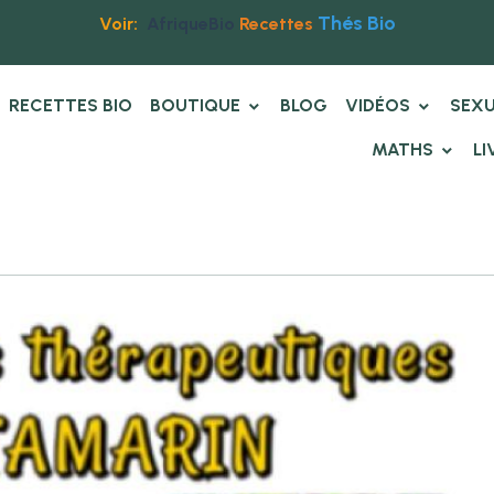
Thés Bio
Voir:
AfriqueBio
Recettes
RECETTES BIO
BOUTIQUE
BLOG
VIDÉOS
SEXU
MATHS
LI