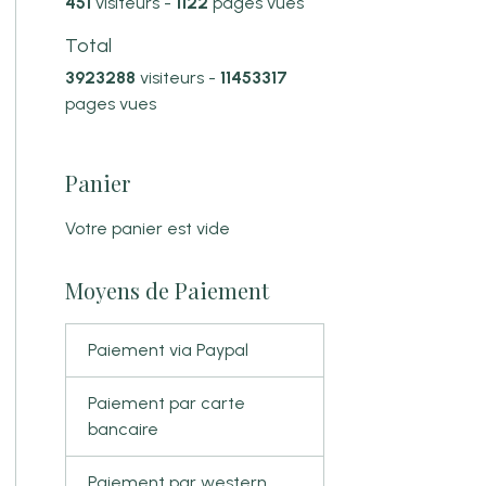
451
visiteurs -
1122
pages vues
Total
3923288
visiteurs -
11453317
pages vues
Panier
Votre panier est vide
Moyens de Paiement
Paiement via Paypal
Paiement par carte
bancaire
Paiement par western