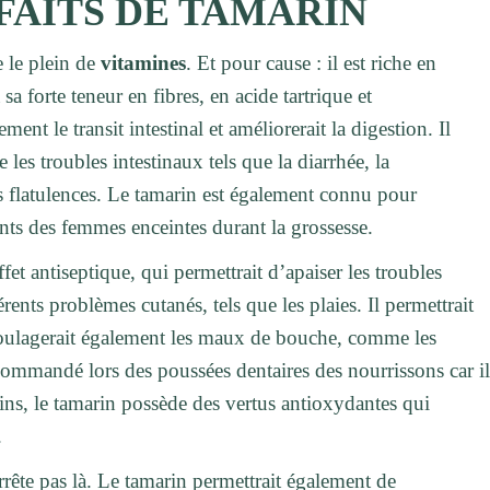
FAITS DE TAMARIN
e le plein de
vitamines
. Et pour cause : il est riche en
 sa forte teneur en fibres, en acide tartrique et
alement le transit intestinal et améliorerait la digestion. Il
 les troubles intestinaux tels que la diarrhée, la
s flatulences. Le tamarin est également connu pour
nts des femmes enceintes durant la grossesse.
ffet antiseptique, qui permettrait d’apaiser les troubles
érents problèmes cutanés, tels que les plaies. Il permettrait
t soulagerait également les maux de bouche, comme les
 recommandé lors des poussées dentaires des nourrissons car i
nins, le tamarin possède des vertus antioxydantes qui
.
’arrête pas là. Le tamarin permettrait également de