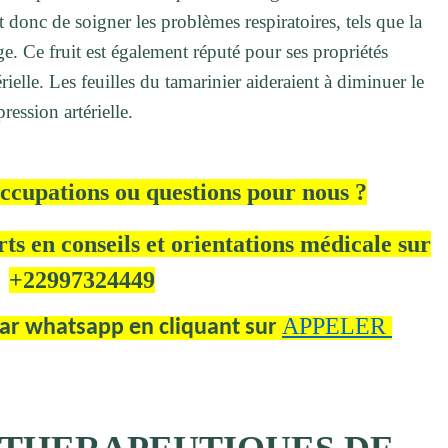
t donc de soigner les problèmes respiratoires, tels que la
e. Ce fruit est également réputé pour ses propriétés
ielle. Les feuilles du tamarinier aideraient à diminuer le
ression artérielle.
ccupations ou questions pour nous ?
ts en conseils et orientations médicale sur
+22997324449
APPELER
par whatsapp en cliquant sur