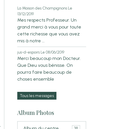
La Maison des Champignons
Le
13/12/2019
Mes respects Professeur. Un
grand merci à vous pour toute
cette richesse que vous avez
mis à notre ...
jus-d-espoirs
Le 08/06/2019
Merci beaucoup mon Docteur.
Que Dieu vous bénisse. On
pourra faire beaucoup de
choses ensemble
Tous les messages
Album Photos
r
Album du centre.
38