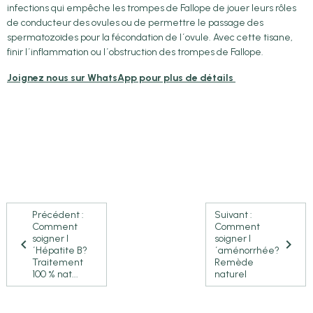
infections qui empêche les trompes de Fallope de jouer leurs rôles
de conducteur des ovules ou de permettre le passage des
spermatozoïdes pour la fécondation de l´ovule. Avec cette tisane,
finir l´inflammation ou l´obstruction des trompes de Fallope.
Joignez nous sur WhatsApp pour plus de détails
Précédent :
Suivant :
Comment
Comment
soigner l
soigner l
´Hépatite B?
´aménorrhée?
Traitement
Remède
100 % nat...
naturel