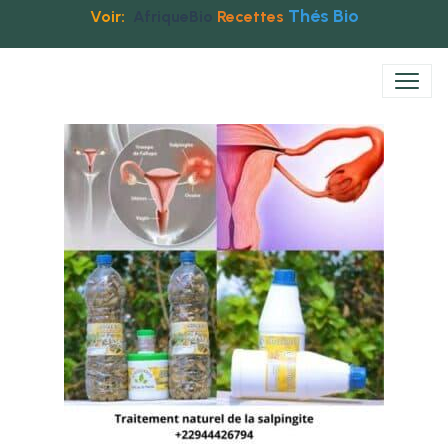
Thés Bio
Voir:
AfriqueBio
Recettes