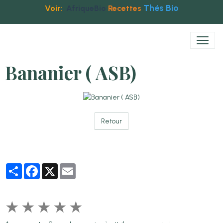
Thés Bio
Voir:
AfriqueBio
Recettes
Bananier ( ASB)
Retour
Partager
Facebook
X
Email
★
★
★
★
★