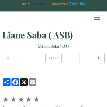
Thés Bio
Voir:
AfriqueBio
Recettes
Liane Saba ( ASB)
Retour
Partager
Facebook
X
Email
★
★
★
★
★