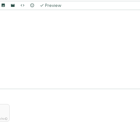
Preview
tcha ©