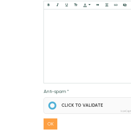
Anti-spam
CLICK TO VALIDATE
IconCap
OK