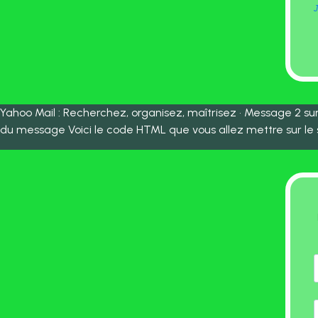
J
Yahoo Mail : Recherchez, organisez, maîtrisez • Message 2 sur 
du message Voici le code HTML que vous allez mettre sur le s