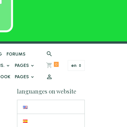
G
FORUMS
0
IS.
PAGES
BOOK
PAGES
languanges on website