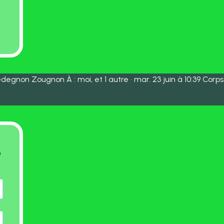
degnon Zougnon À : moi, et 1 autre · mar. 23 juin à 10:39 Corps
e