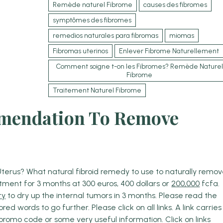
Remède naturel Fibrome
causes des fibromes
symptômes des fibromes
remedios naturales para fibromas
miomas
Fibromas uterinos
Enlever Fibrome Naturellement
Comment soigne t-on les Fibromes? Remède Naturel
Fibrome
Traitement Naturel Fibrome
mendation To Remove
terus? What natural fibroid remedy to use to naturally remo
atment for 3 months at 300 euros, 400 dollars or
200,000
fcfa.
ry
to dry up the internal tumors in 3 months. Please read the
red words to go further. Please click on all links. A link carries
 promo code or some very useful information. Click on links