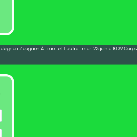
degnon Zougnon À : moi, et 1 autre · mar. 23 juin à 10:39 Corps
e