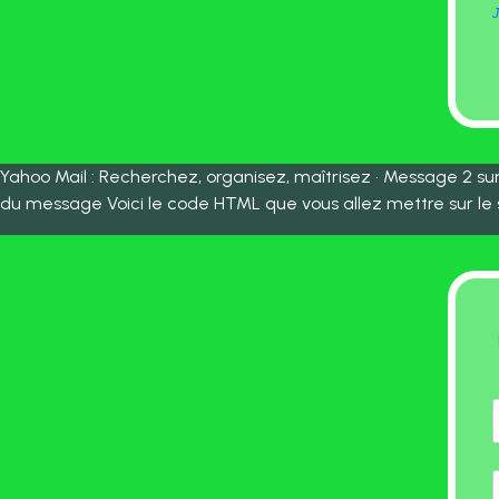
J
Yahoo Mail : Recherchez, organisez, maîtrisez • Message 2 sur 
du message Voici le code HTML que vous allez mettre sur le s