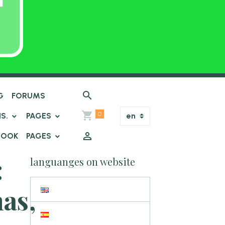
G
FORUMS
0
IS.
PAGES
BOOK
PAGES
:
languanges on website
as,