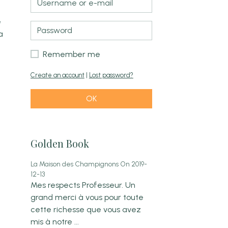
e
a
Remember me
y
Create an account
|
Lost password?
OK
Golden Book
La Maison des Champignons
On 2019-
12-13
Mes respects Professeur. Un
grand merci à vous pour toute
cette richesse que vous avez
mis à notre ...