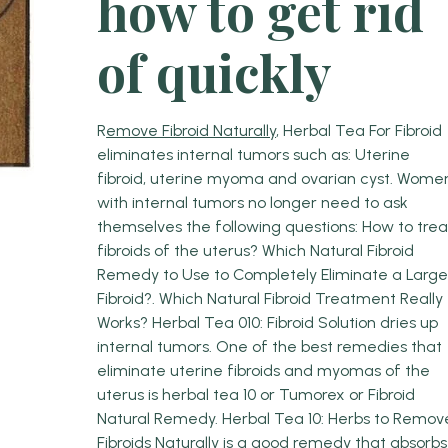
how to get rid
of quickly
R
emove Fibroid Naturally
, Herbal Tea For Fibroid
eliminates internal tumors such as: Uterine
fibroid, uterine myoma and ovarian cyst. Wome
with internal tumors no longer need to ask
themselves the following questions: How to trea
fibroids of the uterus? Which Natural Fibroid
Remedy to Use to Completely Eliminate a Larg
Fibroid?. Which Natural Fibroid Treatment Really
Works? Herbal Tea 010: Fibroid Solution dries up
internal tumors. One of the best remedies that
eliminate uterine fibroids and myomas of the
uterus is herbal tea 10 or Tumorex or Fibroid
Natural Remedy. Herbal Tea 10: Herbs to Remov
Fibroids Naturally is a good remedy that
absorbs