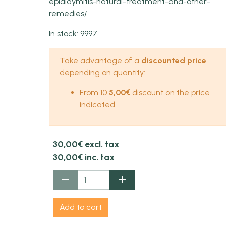
epididymitis-natural-treatment-and-other-
remedies/
In stock: 9997
Take advantage of a
discounted price
depending on quantity:
From 10
5,00€
discount on the price
indicated.
30,00€ excl. tax
30,00€ inc. tax
Add to cart