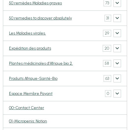
73
50 remèdes Maladies graves
31
50 remedies to discover absolutely
29
Les Maladies virales.
20
Expédition des produits
58
Plantes médicinales d'Afrique bio 2.
63
Produits Afrique-Santé-Bio
0
Espace Membre Payant
00-Contact Center
01-Micropenis: Notion