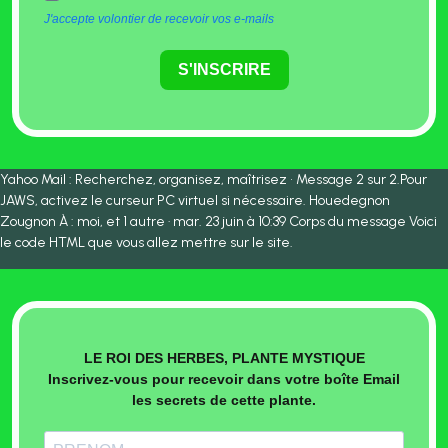
J'accepte volontier de recevoir vos e-mails
S'INSCRIRE
Yahoo Mail : Recherchez, organisez, maîtrisez • Message 2 sur 2.Pour
JAWS, activez le curseur PC virtuel si nécessaire. Houedegnon
Zougnon À : moi, et 1 autre · mar. 23 juin à 10:39 Corps du message Voici
le code HTML que vous allez mettre sur le site.
LE ROI DES HERBES, PLANTE MYSTIQUE
Inscrivez-vous pour recevoir dans votre boîte Email
les secrets de cette plante.