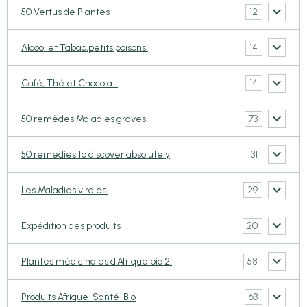
12
50 Vertus de Plantes
14
Alcool et Tabac,petits poisons.
14
Café, Thé et Chocolat.
73
50 remèdes Maladies graves
31
50 remedies to discover absolutely
29
Les Maladies virales.
20
Expédition des produits
58
Plantes médicinales d'Afrique bio 2.
63
Produits Afrique-Santé-Bio