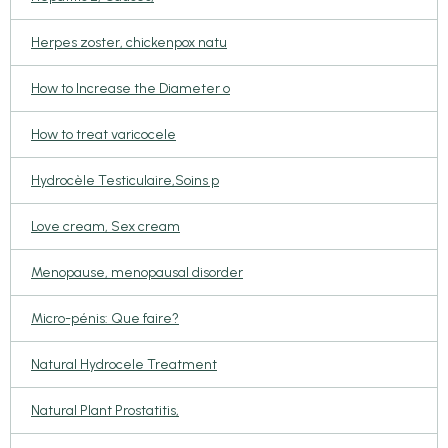
Herpes zoster, chickenpox natu
How to Increase the Diameter o
How to treat varicocele
Hydrocèle Testiculaire,Soins p
Love cream, Sex cream
Menopause, menopausal disorder
Micro-pénis: Que faire?
Natural Hydrocele Treatment
Natural Plant Prostatitis,