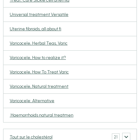
Treat, Cure Sickle cell anemia
Universal treatment Versatile
Uterine fibroids, all about fi
Varicocele, Herbal Teas, Varic
Varicocele, How to realize it?
Varicocele, How To Treat Varic
Varicocele, Natural treatment
Varicocele: Alternative
Haemorrhoids natural treatmen
21
Tout sur le cholestérol