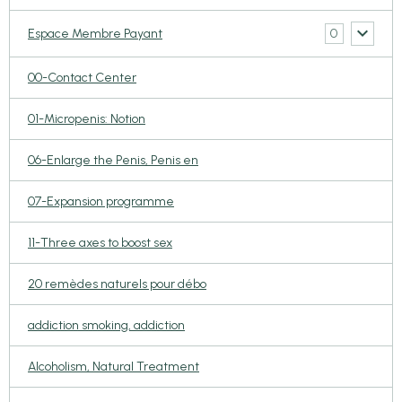
0
Espace Membre Payant
00-Contact Center
01-Micropenis: Notion
06-Enlarge the Penis, Penis en
07-Expansion programme
11-Three axes to boost sex
20 remèdes naturels pour débo
addiction smoking, addiction
Alcoholism, Natural Treatment