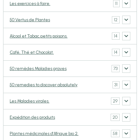
11
Les exercices à faire.
12
50 Vertus de Plantes
14
Alcool et Tabac,petits poisons.
14
Café, Thé et Chocolat.
73
50 remèdes Maladies graves
31
50 remedies to discover absolutely
29
Les Maladies virales.
20
Expédition des produits
58
Plantes médicinales d'Afrique bio 2.