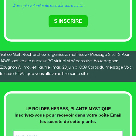
J'accepte volontier de recevoir vos e-mails
S'INSCRIRE
Yahoo Mail : Recherchez, organisez, maîtrisez • Message 2 sur 2.Pour
JAWS, activez le curseur PC virtuel si nécessaire. Houedegnon
Zougnon À : moi, et 1 autre · mar. 23 juin à 10:39 Corps du message Voici
le code HTML que vous allez mettre sur le site.
LE ROI DES HERBES, PLANTE MYSTIQUE
Inscrivez-vous pour recevoir dans votre boîte Email
les secrets de cette plante.