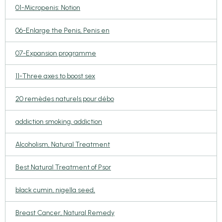
01-Micropenis: Notion
06-Enlarge the Penis, Penis en
07-Expansion programme
11-Three axes to boost sex
20 remèdes naturels pour débo
addiction smoking, addiction
Alcoholism, Natural Treatment
Best Natural Treatment of Psor
black cumin, nigella seed,
Breast Cancer, Natural Remedy