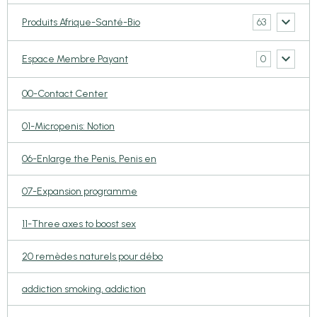
63
Produits Afrique-Santé-Bio
0
Espace Membre Payant
00-Contact Center
01-Micropenis: Notion
06-Enlarge the Penis, Penis en
07-Expansion programme
11-Three axes to boost sex
20 remèdes naturels pour débo
addiction smoking, addiction