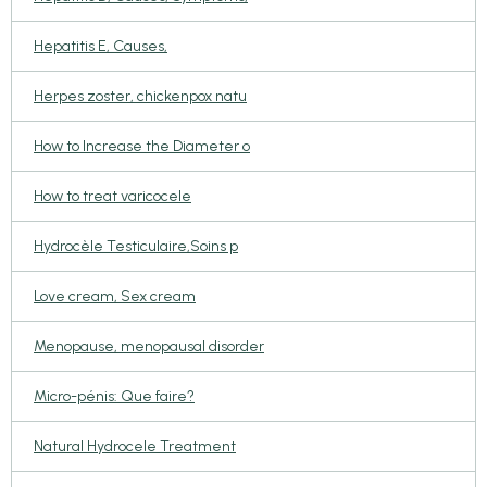
Hepatitis E, Causes,
Herpes zoster, chickenpox natu
How to Increase the Diameter o
How to treat varicocele
Hydrocèle Testiculaire,Soins p
Love cream, Sex cream
Menopause, menopausal disorder
Micro-pénis: Que faire?
Natural Hydrocele Treatment