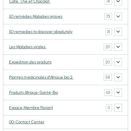
14
Café, Thé et Chocolat.
73
50 remèdes Maladies graves
31
50 remedies to discover absolutely
29
Les Maladies virales.
20
Expédition des produits
58
Plantes médicinales d'Afrique bio 2.
63
Produits Afrique-Santé-Bio
0
Espace Membre Payant
00-Contact Center