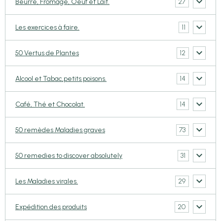
27
Beurre, Fromage, Oeuf et Lait.
11
Les exercices à faire.
12
50 Vertus de Plantes
14
Alcool et Tabac,petits poisons.
14
Café, Thé et Chocolat.
73
50 remèdes Maladies graves
31
50 remedies to discover absolutely
29
Les Maladies virales.
20
Expédition des produits