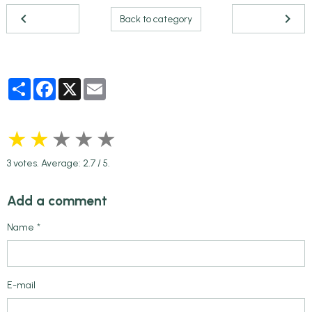
Back to category
Partager
Facebook
X
Email
★
★
★
★
★
3
votes. Average:
2.7
/ 5.
Add a comment
Name
E-mail