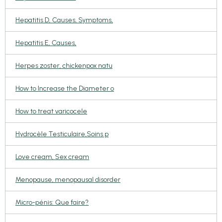
Hepatitis D, Causes, Symptoms,
Hepatitis E, Causes,
Herpes zoster, chickenpox natu
How to Increase the Diameter o
How to treat varicocele
Hydrocèle Testiculaire,Soins p
Love cream, Sex cream
Menopause, menopausal disorder
Micro-pénis: Que faire?