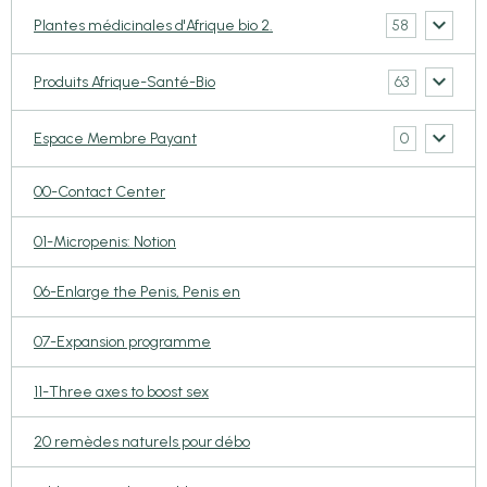
58
Plantes médicinales d'Afrique bio 2.
63
Produits Afrique-Santé-Bio
0
Espace Membre Payant
00-Contact Center
01-Micropenis: Notion
06-Enlarge the Penis, Penis en
07-Expansion programme
11-Three axes to boost sex
20 remèdes naturels pour débo