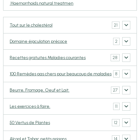
Haemorrhoids natural treatmen
21
Tout sur le cholestérol
2
Domaine éjaculation précoce
28
Recettes gratuites Maladies courantes
8
100 Remèdes pas chers pour beaucoup de maladies
27
Beurre, Fromage, Oeuf et Lait.
11
Les exercices à faire.
12
50 Vertus de Plantes
14
Alcool et Tabac,petits poisons.