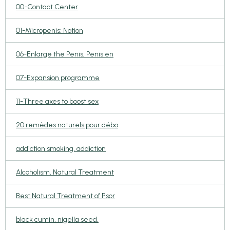
00-Contact Center
01-Micropenis: Notion
06-Enlarge the Penis, Penis en
07-Expansion programme
11-Three axes to boost sex
20 remèdes naturels pour débo
addiction smoking, addiction
Alcoholism, Natural Treatment
Best Natural Treatment of Psor
black cumin, nigella seed,