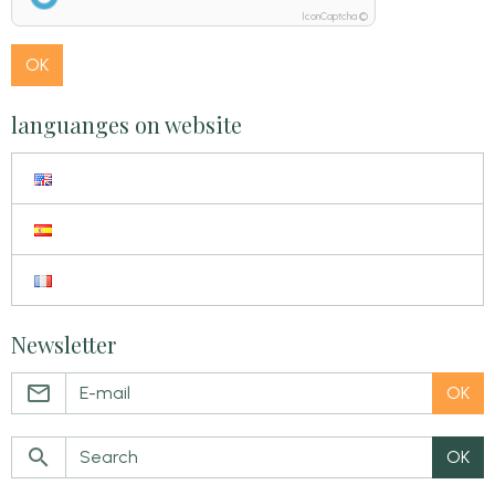
IconCaptcha ©
OK
languanges on website
Newsletter
OK
OK