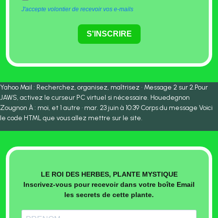
J'accepte volontier de recevoir vos e-mails
S'INSCRIRE
Yahoo Mail : Recherchez, organisez, maîtrisez • Message 2 sur 2.Pour
JAWS, activez le curseur PC virtuel si nécessaire. Houedegnon
Zougnon À : moi, et 1 autre · mar. 23 juin à 10:39 Corps du message Voici
le code HTML que vous allez mettre sur le site.
LE ROI DES HERBES, PLANTE MYSTIQUE
Inscrivez-vous pour recevoir dans votre boîte Email
les secrets de cette plante.