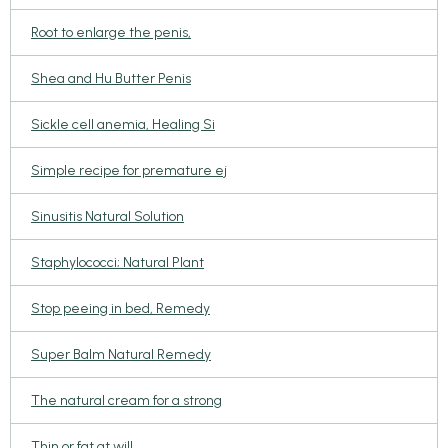
Root to enlarge the penis,
Shea and Hu Butter Penis
Sickle cell anemia, Healing Si
Simple recipe for premature ej
Sinusitis Natural Solution
Staphylococci; Natural Plant
Stop peeing in bed, Remedy
Super Balm Natural Remedy
The natural cream for a strong
Thin or fat at will