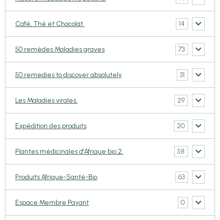
14
Café, Thé et Chocolat.
73
50 remèdes Maladies graves
31
50 remedies to discover absolutely
29
Les Maladies virales.
20
Expédition des produits
58
Plantes médicinales d'Afrique bio 2.
63
Produits Afrique-Santé-Bio
0
Espace Membre Payant