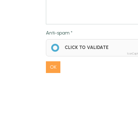
Anti-spam
CLICK TO VALIDATE
IconCap
OK