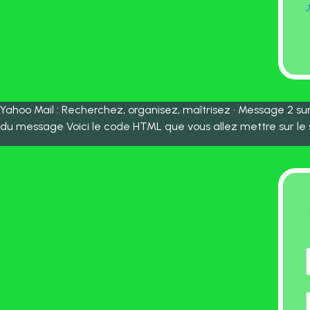
J
Yahoo Mail : Recherchez, organisez, maîtrisez • Message 2 sur 
du message Voici le code HTML que vous allez mettre sur le s