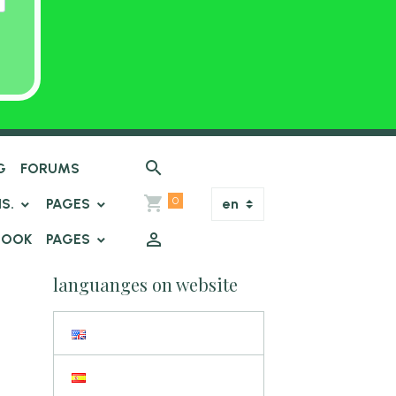
G
FORUMS
0
IS.
PAGES
BOOK
PAGES
languanges on website