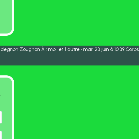
degnon Zougnon À : moi, et 1 autre · mar. 23 juin à 10:39 Corps
e