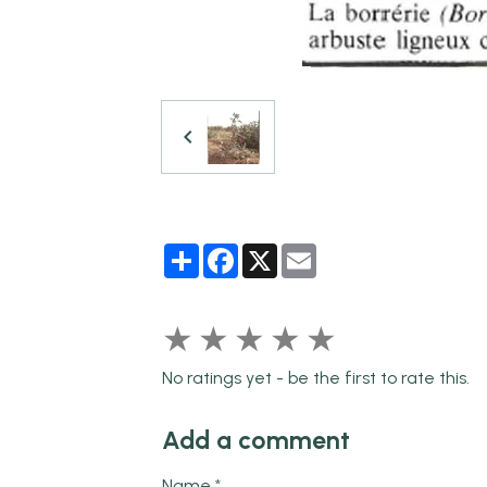
Partager
Facebook
X
Email
★
★
★
★
★
No ratings yet - be the first to rate this.
Add a comment
Name