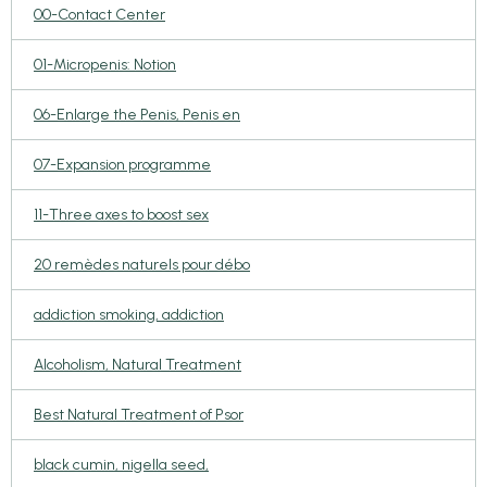
00-Contact Center
01-Micropenis: Notion
06-Enlarge the Penis, Penis en
07-Expansion programme
11-Three axes to boost sex
20 remèdes naturels pour débo
addiction smoking, addiction
Alcoholism, Natural Treatment
Best Natural Treatment of Psor
black cumin, nigella seed,