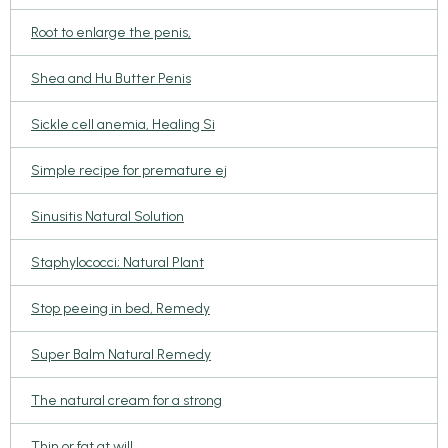
Root to enlarge the penis,
Shea and Hu Butter Penis
Sickle cell anemia, Healing Si
Simple recipe for premature ej
Sinusitis Natural Solution
Staphylococci; Natural Plant
Stop peeing in bed, Remedy
Super Balm Natural Remedy
The natural cream for a strong
Thin or fat at will