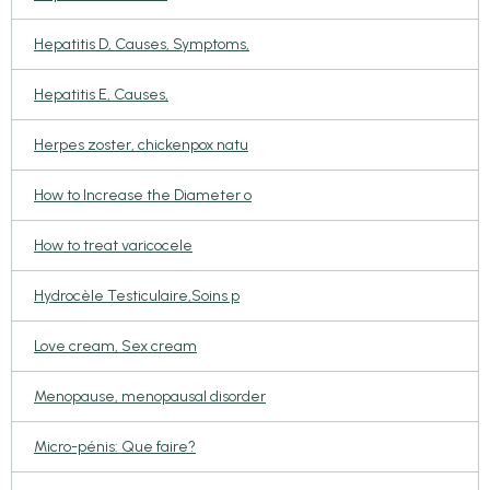
Hepatitis D, Causes, Symptoms,
Hepatitis E, Causes,
Herpes zoster, chickenpox natu
How to Increase the Diameter o
How to treat varicocele
Hydrocèle Testiculaire,Soins p
Love cream, Sex cream
Menopause, menopausal disorder
Micro-pénis: Que faire?