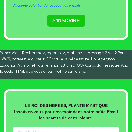
J'accepte volontier de recevoir vos e-mails
S'INSCRIRE
Yahoo Mail : Recherchez, organisez, maîtrisez • Message 2 sur 2.Pour
JAWS, activez le curseur PC virtuel si nécessaire. Houedegnon
Zougnon À : moi, et 1 autre · mar. 23 juin à 10:39 Corps du message Voici
le code HTML que vous allez mettre sur le site.
LE ROI DES HERBES, PLANTE MYSTIQUE
Inscrivez-vous pour recevoir dans votre boîte Email
les secrets de cette plante.