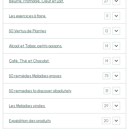
27
Beurre, Fromage, Oeuf et Lait.
11
Les exercices à faire.
12
50 Vertus de Plantes
14
Alcool et Tabac,petits poisons.
14
Café, Thé et Chocolat.
73
50 remèdes Maladies graves
31
50 remedies to discover absolutely
29
Les Maladies virales.
20
Expédition des produits