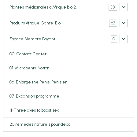
58
Plantes médicinales d'Afrique bio 2.
63
Produits Afrique-Santé-Bio
0
Espace Membre Payant
00-Contact Center
01-Micropenis: Notion
06-Enlarge the Penis, Penis en
07-Expansion programme
11-Three axes to boost sex
20 remèdes naturels pour débo