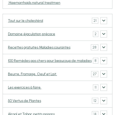
Haemorrhoids natural treatmen
21
Tout sur le cholestérol
2
Domaine éjaculation précoce
28
Recettes gratuites Maladies courantes
8
100 Remèdes pas chers pour beaucoup de maladies
27
Beurre, Fromage, Oeuf et Lait.
11
Les exercices à faire.
12
50 Vertus de Plantes
14
Alcool et Tabac,petits poisons.