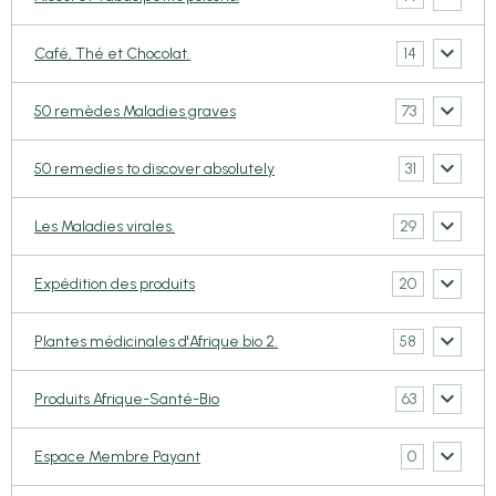
14
Café, Thé et Chocolat.
73
50 remèdes Maladies graves
31
50 remedies to discover absolutely
29
Les Maladies virales.
20
Expédition des produits
58
Plantes médicinales d'Afrique bio 2.
63
Produits Afrique-Santé-Bio
0
Espace Membre Payant