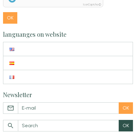
IconCaptcha ©
OK
languanges on website
Newsletter
OK
OK