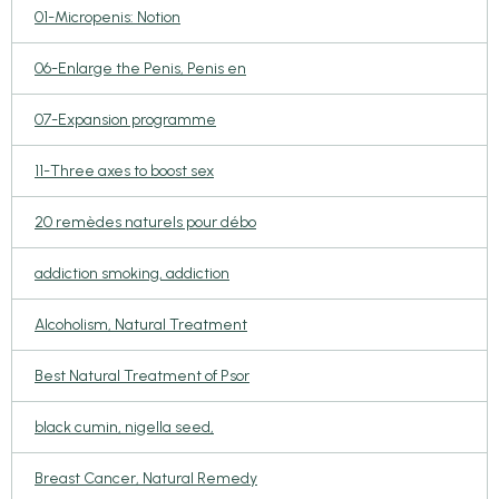
01-Micropenis: Notion
06-Enlarge the Penis, Penis en
07-Expansion programme
11-Three axes to boost sex
20 remèdes naturels pour débo
addiction smoking, addiction
Alcoholism, Natural Treatment
Best Natural Treatment of Psor
black cumin, nigella seed,
Breast Cancer, Natural Remedy