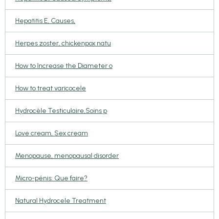
Hepatitis E, Causes,
Herpes zoster, chickenpox natu
How to Increase the Diameter o
How to treat varicocele
Hydrocèle Testiculaire,Soins p
Love cream, Sex cream
Menopause, menopausal disorder
Micro-pénis: Que faire?
Natural Hydrocele Treatment