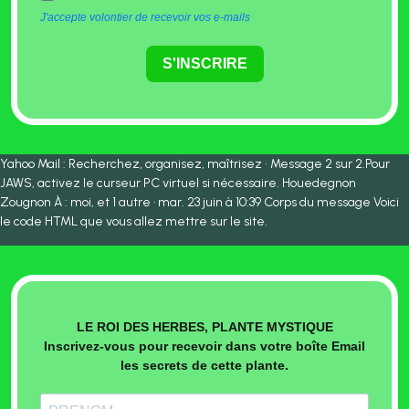
J'accepte volontier de recevoir vos e-mails
S'INSCRIRE
Yahoo Mail : Recherchez, organisez, maîtrisez • Message 2 sur 2.Pour
JAWS, activez le curseur PC virtuel si nécessaire. Houedegnon
Zougnon À : moi, et 1 autre · mar. 23 juin à 10:39 Corps du message Voici
le code HTML que vous allez mettre sur le site.
LE ROI DES HERBES, PLANTE MYSTIQUE
Inscrivez-vous pour recevoir dans votre boîte Email
les secrets de cette plante.