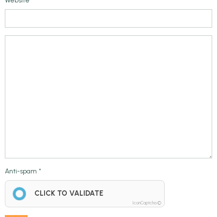
Website
Anti-spam
CLICK TO VALIDATE
IconCaptcha ©