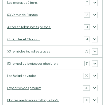
11
Les exercices à faire.
12
50 Vertus de Plantes
14
Alcool et Tabac,petits poisons.
14
Café, Thé et Chocolat.
73
50 remèdes Maladies graves
31
50 remedies to discover absolutely
29
Les Maladies virales.
20
Expédition des produits
58
Plantes médicinales d'Afrique bio 2.