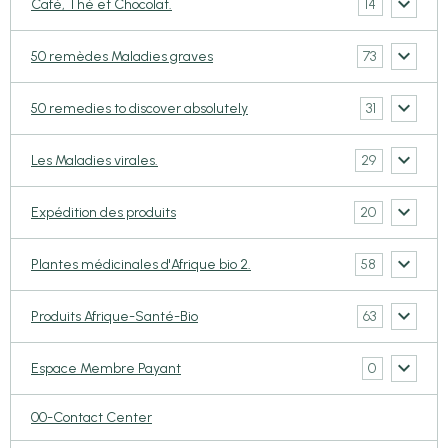
14
Café, Thé et Chocolat.
73
50 remèdes Maladies graves
31
50 remedies to discover absolutely
29
Les Maladies virales.
20
Expédition des produits
58
Plantes médicinales d'Afrique bio 2.
63
Produits Afrique-Santé-Bio
0
Espace Membre Payant
00-Contact Center