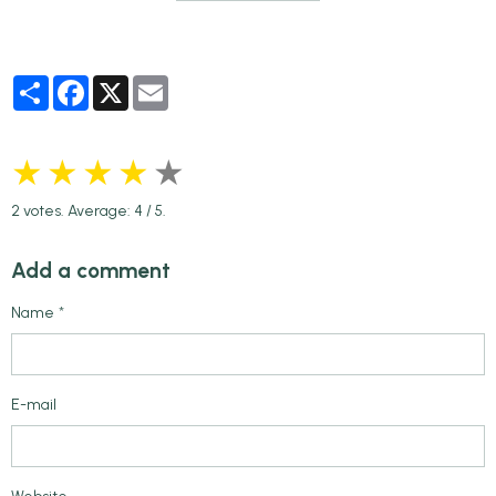
Partager
Facebook
X
Email
★
★
★
★
★
2
votes. Average:
4
/ 5.
Add a comment
Name
E-mail