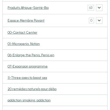
63
Produits Afrique-Santé-Bio
0
Espace Membre Payant
00-Contact Center
01-Micropenis: Notion
06-Enlarge the Penis, Penis en
07-Expansion programme
11-Three axes to boost sex
20 remèdes naturels pour débo
addiction smoking, addiction