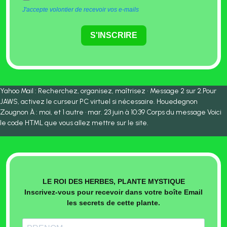
J'accepte volontier de recevoir vos e-mails
S'INSCRIRE
Yahoo Mail : Recherchez, organisez, maîtrisez • Message 2 sur 2.Pour
JAWS, activez le curseur PC virtuel si nécessaire. Houedegnon
Zougnon À : moi, et 1 autre · mar. 23 juin à 10:39 Corps du message Voici
le code HTML que vous allez mettre sur le site.
LE ROI DES HERBES, PLANTE MYSTIQUE
Inscrivez-vous pour recevoir dans votre boîte Email
les secrets de cette plante.