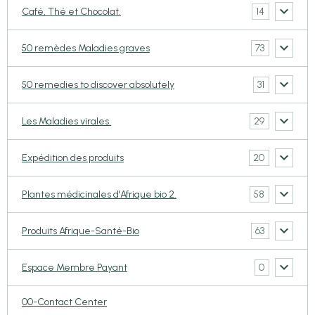
14
Café, Thé et Chocolat.
73
50 remèdes Maladies graves
31
50 remedies to discover absolutely
29
Les Maladies virales.
20
Expédition des produits
58
Plantes médicinales d'Afrique bio 2.
63
Produits Afrique-Santé-Bio
0
Espace Membre Payant
00-Contact Center