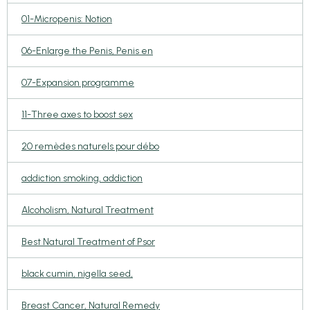
01-Micropenis: Notion
06-Enlarge the Penis, Penis en
07-Expansion programme
11-Three axes to boost sex
20 remèdes naturels pour débo
addiction smoking, addiction
Alcoholism, Natural Treatment
Best Natural Treatment of Psor
black cumin, nigella seed,
Breast Cancer, Natural Remedy