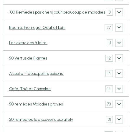
8
100 Remèdes pas chers pour beaucoup de maladies
27
Beurre, Fromage, Oeuf et Lait.
11
Les exercices à faire.
12
50 Vertus de Plantes
14
Alcool et Tabac,petits poisons.
14
Café, Thé et Chocolat.
73
50 remèdes Maladies graves
31
50 remedies to discover absolutely