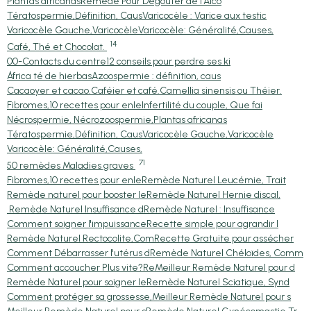
Plantas africanas
Remède Pour Dégouter de l'Alco
Tératospermie,Définition, Caus
Varicocèle : Varice aux testic
Varicocèle Gauche,Varicocèle
Varicocèle: Généralité,Causes,
14
Café, Thé et Chocolat.
00-Contacts du centre
12 conseils pour perdre ses ki
África té de hierbas
Azoospermie : définition, caus
Cacaoyer et cacao.
Caféier et café.
Camellia sinensis ou Théier.
Fibromes,10 recettes pour enle
Infertilité du couple, Que fai
Nécrospermie, Nécrozoospermie,
Plantas africanas
Tératospermie,Définition, Caus
Varicocèle Gauche,Varicocèle
Varicocèle: Généralité,Causes,
71
50 remèdes Maladies graves
Fibromes,10 recettes pour enle
Remède Naturel Leucémie, Trait
Remède naturel pour booster le
Remède Naturel Hernie discal,
Remède Naturel Insuffisance d
Remède Naturel : Insuffisance
Comment soigner l'impuissance
Recette simple pour agrandir l
Remède Naturel Rectocolite,Com
Recette Gratuite pour assécher
Comment Débarrasser l'utérus d
Remède Naturel Chéloïdes, Comm
Comment accoucher Plus vite?Re
Meilleur Remède Naturel pour d
Remède Naturel pour soigner le
Remède Naturel Sciatique, Synd
Comment protéger sa grossesse,
Meilleur Remède Naturel pour s