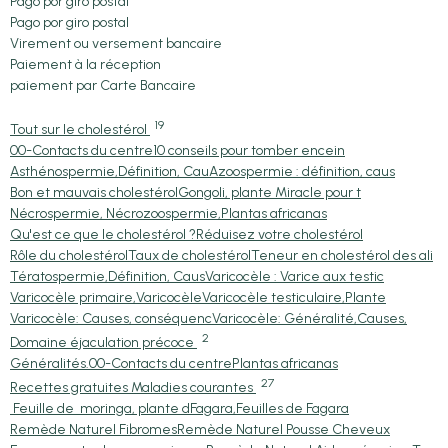
Pago por giro postal
Pago por giro postal
Virement ou versement bancaire
Paiement à la réception
paiement par Carte Bancaire
19
Tout sur le cholestérol
00-Contacts du centre
10 conseils pour tomber encein
Asthénospermie,Définition, Cau
Azoospermie : définition, caus
Bon et mauvais cholestérol
Gongoli, plante Miracle pour t
Nécrospermie, Nécrozoospermie,
Plantas africanas
Qu'est ce que le cholestérol ?
Réduisez votre cholestérol
Rôle du cholestérol
Taux de cholestérol
Teneur en cholestérol des ali
Tératospermie,Définition, Caus
Varicocèle : Varice aux testic
Varicocèle primaire,Varicocèle
Varicocèle testiculaire,Plante
Varicocèle: Causes, conséquenc
Varicocèle: Généralité,Causes,
2
Domaine éjaculation précoce
Généralités.
00-Contacts du centre
Plantas africanas
27
Recettes gratuites Maladies courantes
Feuille de moringa, plante d
Fagara,Feuilles de Fagara
Remède Naturel Fibromes
Remède Naturel Pousse Cheveux