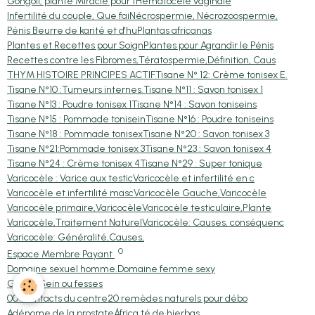
Gongoli, plante Miracle pour t
Hématocèle vaginale
Infertilité du couple, Que fai
Nécrospermie, Nécrozoospermie,
Pénis Beurre de karité et d'hu
Plantas africanas
Plantes et Recettes pour Soign
Plantes pour Agrandir le Pénis
Recettes contre les Fibromes,
Tératospermie,Définition, Caus
THYM HISTOIRE PRINCIPES ACTIF
Tisane N° 12: Crème tonisex E.
Tisane N°10 :Tumeurs internes.
Tisane N°11 : Savon tonisex 1
Tisane N°13 : Poudre tonisex 1
Tisane N°14 : Savon toniseins
Tisane N°15 : Pommade tonisein
Tisane N°16 : Poudre toniseins
Tisane N°18 : Pommade tonisex
Tisane N°20 : Savon tonisex 3
Tisane N°21:Pommade tonisex 3
Tisane N°23 : Savon tonisex 4
Tisane N°24 : Crème tonisex 4
Tisane N°29 : Super tonique
Varicocèle : Varice aux testic
Varicocèle et infertilité en c
Varicocèle et infertilité masc
Varicocèle Gauche,Varicocèle
Varicocèle primaire,Varicocèle
Varicocèle testiculaire,Plante
Varicocèle,Traitement Naturel
Varicocèle: Causes, conséquenc
Varicocèle: Généralité,Causes,
0
Espace Membre Payant
Domaine sexuel homme.
Domaine femme sexy
Grossir Sein ou fesses
00-Contacts du centre
20 remèdes naturels pour débo
Adénome de la prostate
África té de hierbas