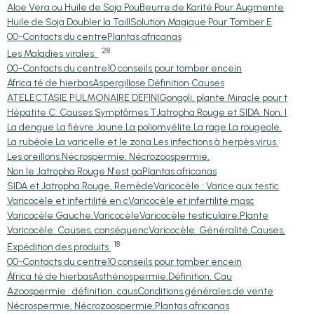
Aloe Vera ou Huile de Soja Pou
Beurre de Karité Pour Augmente
Huile de Soja Doubler la Taill
Solution Magique Pour Tomber E
00-Contacts du centre
Plantas africanas
28
Les Maladies virales.
00-Contacts du centre
10 conseils pour tomber encein
África té de hierbas
Aspergillose Définition Causes
ATELECTASIE PULMONAIRE DEFINI
Gongoli, plante Miracle pour t
Hépatite C: Causes Symptômes T
Jatropha Rouge et SIDA: Non, l
La dengue.
La fièvre Jaune.
La poliomyélite.
La rage.
La rougeole.
La rubéole.
La varicelle et le zona.
Les infections à herpès virus.
Les oreillons.
Nécrospermie, Nécrozoospermie,
Non le Jatropha Rouge N'est pa
Plantas africanas
SIDA et Jatropha Rouge, Remède
Varicocèle : Varice aux testic
Varicocèle et infertilité en c
Varicocèle et infertilité masc
Varicocèle Gauche,Varicocèle
Varicocèle testiculaire,Plante
Varicocèle: Causes, conséquenc
Varicocèle: Généralité,Causes,
18
Expédition des produits
00-Contacts du centre
10 conseils pour tomber encein
África té de hierbas
Asthénospermie,Définition, Cau
Azoospermie : définition, caus
Conditions générales de vente
Nécrospermie, Nécrozoospermie,
Plantas africanas