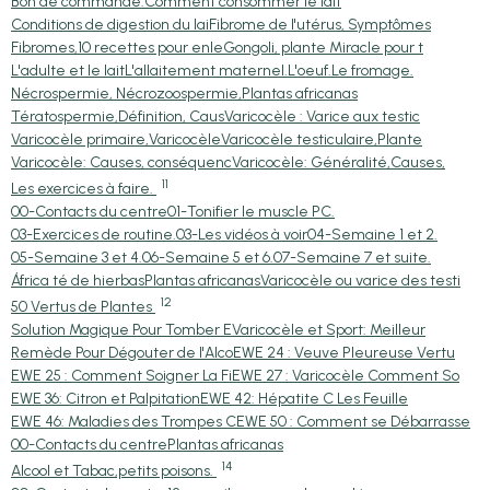
Bon de commande.
Comment consommer le lait
Conditions de digestion du lai
Fibrome de l'utérus, Symptômes
Fibromes,10 recettes pour enle
Gongoli, plante Miracle pour t
L'adulte et le lait
L'allaitement maternel.
L'oeuf.
Le fromage.
Nécrospermie, Nécrozoospermie,
Plantas africanas
Tératospermie,Définition, Caus
Varicocèle : Varice aux testic
Varicocèle primaire,Varicocèle
Varicocèle testiculaire,Plante
Varicocèle: Causes, conséquenc
Varicocèle: Généralité,Causes,
11
Les exercices à faire.
00-Contacts du centre
01-Tonifier le muscle PC.
03-Exercices de routine.
03-Les vidéos à voir
04-Semaine 1 et 2.
05-Semaine 3 et 4.
06-Semaine 5 et 6.
07-Semaine 7 et suite.
África té de hierbas
Plantas africanas
Varicocèle ou varice des testi
12
50 Vertus de Plantes
Solution Magique Pour Tomber E
Varicocèle et Sport: Meilleur
Remède Pour Dégouter de l'Alco
EWE 24 : Veuve Pleureuse Vertu
EWE 25 : Comment Soigner La Fi
EWE 27 : Varicocèle Comment So
EWE 36: Citron et Palpitation
EWE 42: Hépatite C Les Feuille
EWE 46: Maladies des Trompes C
EWE 50 : Comment se Débarrasse
00-Contacts du centre
Plantas africanas
14
Alcool et Tabac,petits poisons.