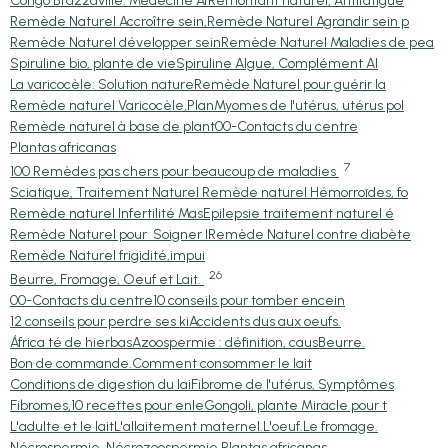
Congo Brazzaville: Médecine Af
Remontant naturel, Antifatigue
Remède Naturel Accroître sein,
Remède Naturel Agrandir sein p
Remède Naturel développer sein
Remède Naturel Maladies de pea
Spiruline bio, plante de vie
Spiruline Algue, Complément Al
La varicocèle: Solution nature
Remède Naturel pour guérir la
Remède naturel Varicocèle,Plan
Myomes de l'utérus, utérus pol
Remède naturel à base de plant
00-Contacts du centre
Plantas africanas
7
100 Remèdes pas chers pour beaucoup de maladies
Sciatique, Traitement Naturel
Remède naturel Hémorroïdes, fo
Remède naturel Infertilité Mas
Epilepsie traitement naturel é
Remède Naturel pour Soigner l
Remède Naturel contre diabète
Remède Naturel frigidité,impui
26
Beurre, Fromage, Oeuf et Lait.
00-Contacts du centre
10 conseils pour tomber encein
12 conseils pour perdre ses ki
Accidents dus aux oeufs.
África té de hierbas
Azoospermie : définition, caus
Beurre.
Bon de commande.
Comment consommer le lait
Conditions de digestion du lai
Fibrome de l'utérus, Symptômes
Fibromes,10 recettes pour enle
Gongoli, plante Miracle pour t
L'adulte et le lait
L'allaitement maternel.
L'oeuf.
Le fromage.
Nécrospermie, Nécrozoospermie,
Plantas africanas