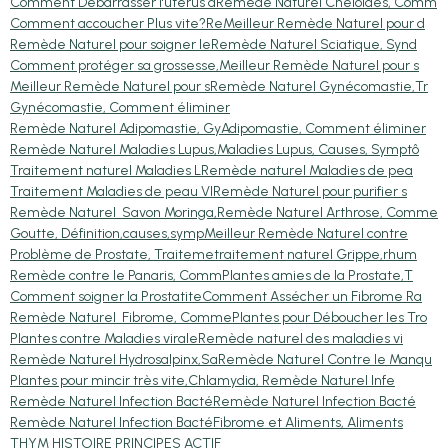
Comment Débarrasser l'utérus d
Remède Naturel Chéloïdes, Comm
Comment accoucher Plus vite?Re
Meilleur Remède Naturel pour d
Remède Naturel pour soigner le
Remède Naturel Sciatique, Synd
Comment protéger sa grossesse,
Meilleur Remède Naturel pour s
Meilleur Remède Naturel pour s
Remède Naturel Gynécomastie,Tr
Gynécomastie, Comment éliminer
Remède Naturel Adipomastie, Gy
Adipomastie, Comment éliminer
Remède Naturel Maladies Lupus,
Maladies Lupus, Causes, Symptô
Traitement naturel Maladies L
Remède naturel Maladies de pea
Traitement Maladies de peau VI
Remède Naturel pour purifier s
Remède Naturel Savon Moringa,
Remède Naturel Arthrose, Comme
Goutte, Définition,causes,symp
Meilleur Remède Naturel contre
Problème de Prostate, Traiteme
traitement naturel Grippe,rhum
Remède contre le Panaris, Comm
Plantes amies de la Prostate,T
Comment soigner la Prostatite
Comment Assécher un Fibrome Ra
Remède Naturel Fibrome, Comme
Plantes pour Déboucher les Tro
Plantes contre Maladies virale
Remède naturel des maladies vi
Remède Naturel Hydrosalpinx,Sa
Remède Naturel Contre le Manqu
Plantes pour mincir très vite,
Chlamydia, Remède Naturel Infe
Remède Naturel Infection Bacté
Remède Naturel Infection Bacté
Remède Naturel Infection Bacté
Fibrome et Aliments, Aliments
THYM HISTOIRE PRINCIPES ACTIF