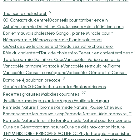
19
Tout sur le cholestérol
00-Contacts du centre
10 conseils pour tomber encein
Asthénospermie,Définition, Cau
Azoospermie : définition, caus
Bon et mauvais cholestérol
Gongoli, plante Miracle pour t
Nécrospermie, Nécrozoospermie,
Plantas africanas
Qu'est ce que le cholestérol ?
Réduisez votre cholestérol
Rôle du cholestérol
Taux de cholestérol
Teneur en cholestérol des ali
Tératospermie,Définition, Caus
Varicocèle : Varice aux testic
Varicocèle primaire,Varicocèle
Varicocèle testiculaire,Plante
Varicocèle: Causes, conséquenc
Varicocèle: Généralité,Causes,
2
Domaine éjaculation précoce
Généralités.
00-Contacts du centre
Plantas africanas
27
Recettes gratuites Maladies courantes
Feuille de moringa, plante d
Fagara,Feuilles de Fagara
Remède Naturel Fibromes
Remède Naturel Pousse Cheveux
Encens contre les mauvais esp
Remède Naturel Aide mémoire, T
Remède Naturel Infertilité fém
Remède Naturel pour tomber enc
Cure de Désintoxication nature
Cure de désintoxication Nature
THYM HISTOIRE PRINCIPES ACTIF
RDC Phytothérapie Herboristeri