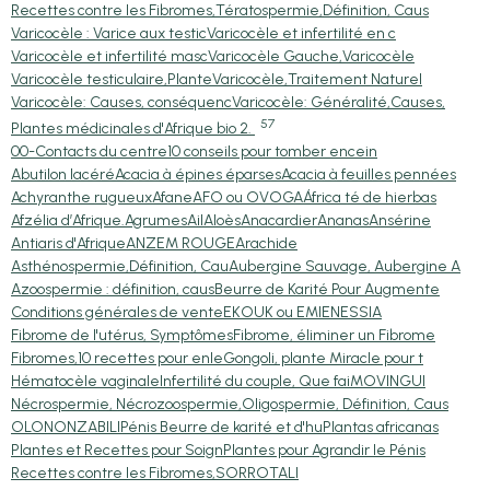
Recettes contre les Fibromes,
Tératospermie,Définition, Caus
Varicocèle : Varice aux testic
Varicocèle et infertilité en c
Varicocèle et infertilité masc
Varicocèle Gauche,Varicocèle
Varicocèle testiculaire,Plante
Varicocèle,Traitement Naturel
Varicocèle: Causes, conséquenc
Varicocèle: Généralité,Causes,
57
Plantes médicinales d'Afrique bio 2.
00-Contacts du centre
10 conseils pour tomber encein
Abutilon lacéré
Acacia à épines éparses
Acacia à feuilles pennées
Achyranthe rugueux
Afane
AFO ou OVOGA
África té de hierbas
Afzélia d’Afrique.
Agrumes
Ail
Aloès
Anacardier
Ananas
Ansérine
Antiaris d'Afrique
ANZEM ROUGE
Arachide
Asthénospermie,Définition, Cau
Aubergine Sauvage, Aubergine A
Azoospermie : définition, caus
Beurre de Karité Pour Augmente
Conditions générales de vente
EKOUK ou EMIEN
ESSIA
Fibrome de l'utérus, Symptômes
Fibrome, éliminer un Fibrome
Fibromes,10 recettes pour enle
Gongoli, plante Miracle pour t
Hématocèle vaginale
Infertilité du couple, Que fai
MOVINGUI
Nécrospermie, Nécrozoospermie,
Oligospermie, Définition, Caus
OLON
ONZABILI
Pénis Beurre de karité et d'hu
Plantas africanas
Plantes et Recettes pour Soign
Plantes pour Agrandir le Pénis
Recettes contre les Fibromes,
SORRO
TALI