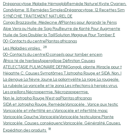
Drépanocytose Maladie Hémoglob
Remède Naturel Kyste Ovarien,
Condylome: 15 Remèdes Simples
Drépanocytose: 12 Recettes Sim
SYNÉCHIE TRAITEMENT NATUREL DE
Congo Brazzaville: Médecine Af
Plantes pour Agrandir le Pénis
Aloe Vera ou Huile de Soja Pou
Beurre de Karité Pour Augmente
Huile de Soja Doubler la Taill
Solution Magique Pour Tomber E
00-Contacts du centre
Plantas africanas
28
Les Maladies virales.
00-Contacts du centre
10 conseils pour tomber encein
África té de hierbas
Aspergillose Définition Causes
ATELECTASIE PULMONAIRE DEFINI
Gongoli, plante Miracle pour t
Hépatite C: Causes Symptômes T
Jatropha Rouge et SIDA: Non, l
La dengue.
La fièvre Jaune.
La poliomyélite.
La rage.
La rougeole.
La rubéole.
La varicelle et le zona.
Les infections à herpès virus.
Les oreillons.
Nécrospermie, Nécrozoospermie,
Non le Jatropha Rouge N'est pa
Plantas africanas
SIDA et Jatropha Rouge, Remède
Varicocèle : Varice aux testic
Varicocèle et infertilité en c
Varicocèle et infertilité masc
Varicocèle Gauche,Varicocèle
Varicocèle testiculaire,Plante
Varicocèle: Causes, conséquenc
Varicocèle: Généralité,Causes,
18
Expédition des produits