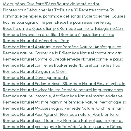
Micro-pénis: Que faire?
Pénis Beurre de karité et d'hu
Plantes pour Déboucher les Tro
Plus de 30 Recettes contre Fai
Pommade de nigelle, pommade de
Psoriasis Sclérodermie, Causes
Racine pour agrandir le pénis,
Recette pour resserrer le vagi
Recette simple éjaculation pré
Remède contre le Tabagisme,Com
Remède Dysfonction érectile, T
Remède éjaculation précoce
Remède Naturel Aménorrhée, Rem
Remède Naturel Antifatigue con
Remède Naturel Antifatigue, bo
Remède naturel Cancer de la Pr
Remède Naturel contre addictio
Remède Naturel Contre la Drépa
Remède Naturel contre le palud
Remède Naturel contre les trou
Remède Naturel contre les Trou
Remède Naturel d'orgasme, Crèm
Remède Naturel Développement d
Remède Naturel Endométriose, S
Remède Naturel Fièvre typhoïde
Remède Naturel Hydrocèle, trai
Remède naturel Impuissance sex
Remède naturel Insomnie, état
Remède Naturel maladies des ve
Remède Naturel Mastite Mammite
Remède Naturel Métrorragie sai
Remède Naturel Mycoses vaginal
Remède Naturel Orchite, inflam
Remède Naturel Pour Agrandir l
Remède naturel Pour Bien faire
Remède Naturel pour Guérir Hyd
Remède Naturel pour soigner as
Remède Naturel pour soigner la
Remède Naturel pour vite Débou