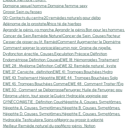
Domaine sexuel homme.
Domaine femme sexy
Grossir Sein ou fesses
00-Contacts du centre
20 remèdes naturels pour débo
Adénome de la prostate
África té de hierbas
Agrandir le pénis, ça marche.
Agrandir le pénis.
Bon pour les hommes.
Cancer de Sein,Remède Naturel
Cancer de Sein: Causes Facteur
Cesser de pisser au lit, Remèd
Comment Augmenter le Diamètre
Comment soigner la varicocèle
cumin noir, Graine de nigelle,
Dysfonction érectile, Causes,
Ejaculation Précoce:Définition
Endométriose Définition Causes
EWE 18: Hémorroïdes Traitement
EWE 28 : Myélome Définition Ca
EWE 32: Remède naturel : kyste
EWE 37: Cervicite : définition
EWE 41: Trompes Bouchées Hydro
EWE 43: Traitement Hépatite B
EWE 44 : Trompes Bouchées Salp
EWE 45: Trompes Bouchées Comme
EWE 48 : Comment Traiter l'Éja
EWE 50 : Comment se Débarrasse
Fenugrec Huile de Fenugrec pou
Fibrome utérin, tout savoir le
Guérir Hydrocèle vaginale par
GYNÉCOMASTIE : Définition Caus
Hépatite A, Causes, Symptômes,
Hépatite A, Causes, Symptômes,
Hépatite B, Causes, Symptômes,
Hépatite D, Causes, Symptômes,
Hépatite E, Causes, Symptômes,
Hydrocèle Testiculaire,Soins p
Maigrir ou grossir à volonté
Meilleur Remède naturel du pso
Micro-pénis : Notion