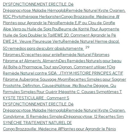
DYSFONCTIONNEMENT ERECTILE: Dé
Drépanocytose Maladie Hémoglob
Remède Naturel Kyste Ovarien,
RDC Phytothérapie Herboristeri
Congo Brazzaville: Médecine Af
Plantes pour Agrandir le Pénis
Remède EJP au Clou de Girofle
Aloe Vera ou Huile de Soja Pou
Beurre de Karité Pour Augmente
Huile de Soja Doubler la Taill
EWE 20: Comment Agrandir le Pé
EWE 24 : Veuve Pleureuse Vertu
Remède Naturel Hernie discal,
29
50 remedios para descubrir absolutamente
Fibromes,10 recettes pour enle
Remède Naturel Fibromes
Fibrome et Aliments, Aliments
Des Remèdes Naturels pour beau
Ail Boîte à Pharmacie,Tout sav
Oignon, Comment utiliser l'Oig
Remède Naturel contre SIDA : J
THYM HISTOIRE PRINCIPES ACTIF
Fibrome Aubergine Sauvage Myom
Recettes Simples pour Soigner
Prostatite, Définition, Causes
Halitose: Ma Bouche Dégage, Qu
Formules Simples Pour Guérir l
Hépatite C: Causes Symptômes T
KYSTE TESTICULAIRE : Comment S
DYSFONCTIONNEMENT ERECTILE: Dé
Drépanocytose Maladie Hémoglob
Remède Naturel Kyste Ovarien,
Condylome: 15 Remèdes Simples
Drépanocytose: 12 Recettes Sim
SYNÉCHIE TRAITEMENT NATUREL DE
Congo Brazzaville: Médecine Af
Plantes pour Agrandir le Pénis