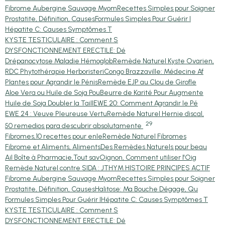
Fibrome Aubergine Sauvage Myom
Recettes Simples pour Soigner
Prostatite, Définition, Causes
Formules Simples Pour Guérir l
Hépatite C: Causes Symptômes T
KYSTE TESTICULAIRE : Comment S
DYSFONCTIONNEMENT ERECTILE: Dé
Drépanocytose Maladie Hémoglob
Remède Naturel Kyste Ovarien,
RDC Phytothérapie Herboristeri
Congo Brazzaville: Médecine Af
Plantes pour Agrandir le Pénis
Remède EJP au Clou de Girofle
Aloe Vera ou Huile de Soja Pou
Beurre de Karité Pour Augmente
Huile de Soja Doubler la Taill
EWE 20: Comment Agrandir le Pé
EWE 24 : Veuve Pleureuse Vertu
Remède Naturel Hernie discal,
29
50 remedios para descubrir absolutamente
Fibromes,10 recettes pour enle
Remède Naturel Fibromes
Fibrome et Aliments, Aliments
Des Remèdes Naturels pour beau
Ail Boîte à Pharmacie,Tout sav
Oignon, Comment utiliser l'Oig
Remède Naturel contre SIDA : J
THYM HISTOIRE PRINCIPES ACTIF
Fibrome Aubergine Sauvage Myom
Recettes Simples pour Soigner
Prostatite, Définition, Causes
Halitose: Ma Bouche Dégage, Qu
Formules Simples Pour Guérir l
Hépatite C: Causes Symptômes T
KYSTE TESTICULAIRE : Comment S
DYSFONCTIONNEMENT ERECTILE: Dé