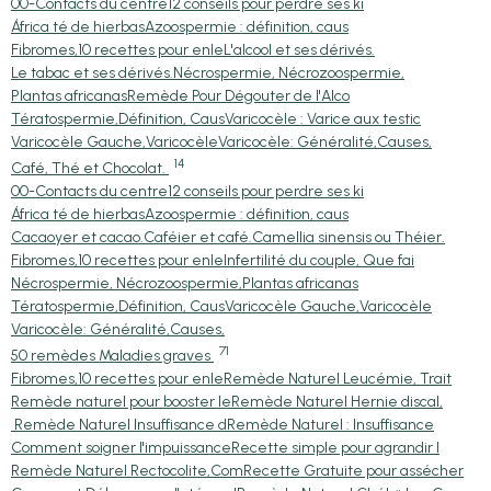
00-Contacts du centre
12 conseils pour perdre ses ki
África té de hierbas
Azoospermie : définition, caus
Fibromes,10 recettes pour enle
L'alcool et ses dérivés.
Le tabac et ses dérivés.
Nécrospermie, Nécrozoospermie,
Plantas africanas
Remède Pour Dégouter de l'Alco
Tératospermie,Définition, Caus
Varicocèle : Varice aux testic
Varicocèle Gauche,Varicocèle
Varicocèle: Généralité,Causes,
14
Café, Thé et Chocolat.
00-Contacts du centre
12 conseils pour perdre ses ki
África té de hierbas
Azoospermie : définition, caus
Cacaoyer et cacao.
Caféier et café.
Camellia sinensis ou Théier.
Fibromes,10 recettes pour enle
Infertilité du couple, Que fai
Nécrospermie, Nécrozoospermie,
Plantas africanas
Tératospermie,Définition, Caus
Varicocèle Gauche,Varicocèle
Varicocèle: Généralité,Causes,
71
50 remèdes Maladies graves
Fibromes,10 recettes pour enle
Remède Naturel Leucémie, Trait
Remède naturel pour booster le
Remède Naturel Hernie discal,
Remède Naturel Insuffisance d
Remède Naturel : Insuffisance
Comment soigner l'impuissance
Recette simple pour agrandir l
Remède Naturel Rectocolite,Com
Recette Gratuite pour assécher