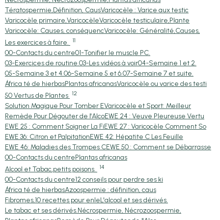
Tératospermie,Définition, Caus
Varicocèle : Varice aux testic
Varicocèle primaire,Varicocèle
Varicocèle testiculaire,Plante
Varicocèle: Causes, conséquenc
Varicocèle: Généralité,Causes,
11
Les exercices à faire.
00-Contacts du centre
01-Tonifier le muscle PC.
03-Exercices de routine.
03-Les vidéos à voir
04-Semaine 1 et 2.
05-Semaine 3 et 4.
06-Semaine 5 et 6.
07-Semaine 7 et suite.
África té de hierbas
Plantas africanas
Varicocèle ou varice des testi
12
50 Vertus de Plantes
Solution Magique Pour Tomber E
Varicocèle et Sport: Meilleur
Remède Pour Dégouter de l'Alco
EWE 24 : Veuve Pleureuse Vertu
EWE 25 : Comment Soigner La Fi
EWE 27 : Varicocèle Comment So
EWE 36: Citron et Palpitation
EWE 42: Hépatite C Les Feuille
EWE 46: Maladies des Trompes C
EWE 50 : Comment se Débarrasse
00-Contacts du centre
Plantas africanas
14
Alcool et Tabac,petits poisons.
00-Contacts du centre
12 conseils pour perdre ses ki
África té de hierbas
Azoospermie : définition, caus
Fibromes,10 recettes pour enle
L'alcool et ses dérivés.
Le tabac et ses dérivés.
Nécrospermie, Nécrozoospermie,