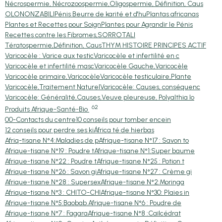
Nécrospermie, Nécrozoospermie,
Oligospermie, Définition, Caus
OLON
ONZABILI
Pénis Beurre de karité et d'hu
Plantas africanas
Plantes et Recettes pour Soign
Plantes pour Agrandir le Pénis
Recettes contre les Fibromes,
SORRO
TALI
Tératospermie,Définition, Caus
THYM HISTOIRE PRINCIPES ACTIF
Varicocèle : Varice aux testic
Varicocèle et infertilité en c
Varicocèle et infertilité masc
Varicocèle Gauche,Varicocèle
Varicocèle primaire,Varicocèle
Varicocèle testiculaire,Plante
Varicocèle,Traitement Naturel
Varicocèle: Causes, conséquenc
Varicocèle: Généralité,Causes,
Veuve pleureuse, Polyalthia lo
62
Produits Afrique-Santé-Bio
00-Contacts du centre
10 conseils pour tomber encein
12 conseils pour perdre ses ki
África té de hierbas
Afriq-tisane N°4:Maladies de p
Afrique-tisane N°17 : Savon to
Afrique-tisane N°19 : Poudre t
Afrique-tisane N°1:Super baume
Afrique-tisane N°22 : Poudre t
Afrique-tisane N°25 : Potion t
Afrique-tisane N°26 : Savon gi
Afrique-tisane N°27 : Crème gi
Afrique-tisane N°28 : Supersex
Afrique-tisane N°2:Moringa
Afrique-tisane N°3 : CHITO-CHI
Afrique-tisane N°30: Plaies in
Afrique-tisane N°5:Baobab.
Afrique-tisane N°6 : Poudre de
Afrique-tisane N°7 : Fagara
Afrique-tisane N°8 :Caïlcédrat