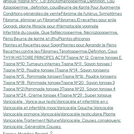
Afrique-tisane N°9 : Ca-zinc
Asthénospermie,Définition, Cau
Azoospermie : définition, caus
Beurre de Karité Pour Augmente
Conditions générales de vente
Fibrome de l'utérus, Symptômes
Fibrome, éliminer un Fibrome
Fibromes,10 recettes pour enle
Gongoli, plante Miracle pour t
Hématocèle vaginale
Infertilité du couple, Que fai
Nécrospermie, Nécrozoospermie,
Pénis Beurre de karité et d'hu
Plantas africanas
Plantes et Recettes pour Soign
Plantes pour Agrandir le Pénis
Recettes contre les Fibromes,
Tératospermie,Définition, Caus
THYM HISTOIRE PRINCIPES ACTIF
Tisane N° 12: Crème tonisex E.
Tisane N°10 :Tumeurs internes.
Tisane N°11 : Savon tonisex 1
Tisane N°13 : Poudre tonisex 1
Tisane N°14 : Savon toniseins
Tisane N°15 : Pommade tonisein
Tisane N°16 : Poudre toniseins
Tisane N°18 : Pommade tonisex
Tisane N°20 : Savon tonisex 3
Tisane N°21:Pommade tonisex 3
Tisane N°23 : Savon tonisex 4
Tisane N°24 : Crème tonisex 4
Tisane N°29 : Super tonique
Varicocèle : Varice aux testic
Varicocèle et infertilité en c
Varicocèle et infertilité masc
Varicocèle Gauche,Varicocèle
Varicocèle primaire,Varicocèle
Varicocèle testiculaire,Plante
Varicocèle,Traitement Naturel
Varicocèle: Causes, conséquenc
Varicocèle: Généralité,Causes,
0
Espace Membre Payant