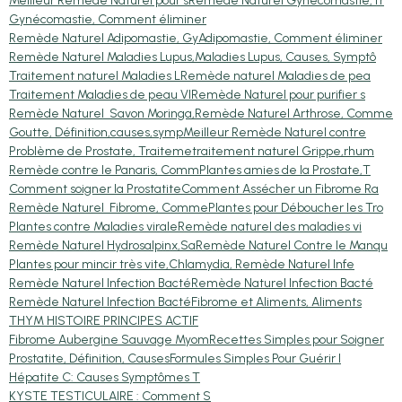
Meilleur Remède Naturel pour s
Remède Naturel Gynécomastie,Tr
Gynécomastie, Comment éliminer
Remède Naturel Adipomastie, Gy
Adipomastie, Comment éliminer
Remède Naturel Maladies Lupus,
Maladies Lupus, Causes, Symptô
Traitement naturel Maladies L
Remède naturel Maladies de pea
Traitement Maladies de peau VI
Remède Naturel pour purifier s
Remède Naturel Savon Moringa,
Remède Naturel Arthrose, Comme
Goutte, Définition,causes,symp
Meilleur Remède Naturel contre
Problème de Prostate, Traiteme
traitement naturel Grippe,rhum
Remède contre le Panaris, Comm
Plantes amies de la Prostate,T
Comment soigner la Prostatite
Comment Assécher un Fibrome Ra
Remède Naturel Fibrome, Comme
Plantes pour Déboucher les Tro
Plantes contre Maladies virale
Remède naturel des maladies vi
Remède Naturel Hydrosalpinx,Sa
Remède Naturel Contre le Manqu
Plantes pour mincir très vite,
Chlamydia, Remède Naturel Infe
Remède Naturel Infection Bacté
Remède Naturel Infection Bacté
Remède Naturel Infection Bacté
Fibrome et Aliments, Aliments
THYM HISTOIRE PRINCIPES ACTIF
Fibrome Aubergine Sauvage Myom
Recettes Simples pour Soigner
Prostatite, Définition, Causes
Formules Simples Pour Guérir l
Hépatite C: Causes Symptômes T
KYSTE TESTICULAIRE : Comment S