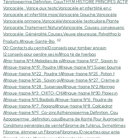
Tératospermie,Définition, Caus
THYM HISTOIRE PRINCIPES ACTIF
Varicocèle : Varice aux testic
Varicocèle et infertilité en c
Varicocèle et infertilité masc
Varicocèle Gauche,Varicocèle
Varicocèle primaire,Varicocèle
Varicocèle testiculaire,Plante
Varicocèle,Traitement Naturel
Varicocèle: Causes, conséquenc
Varicocèle: Généralité,Causes,
Veuve pleureuse, Polyalthia lo
62
Produits Afrique-Santé-Bio
00-Contacts du centre
10 conseils pour tomber encein
12 conseils pour perdre ses ki
África té de hierbas
Afriq-tisane N°4:Maladies de p
Afrique-tisane N°17 : Savon to
Afrique-tisane N°19 : Poudre t
Afrique-tisane N°1:Super baume
Afrique-tisane N°22 : Poudre t
Afrique-tisane N°25 : Potion t
Afrique-tisane N°26 : Savon gi
Afrique-tisane N°27 : Crème gi
Afrique-tisane N°28 : Supersex
Afrique-tisane N°2:Moringa
Afrique-tisane N°3 : CHITO-CHI
Afrique-tisane N°30: Plaies in
Afrique-tisane N°5:Baobab.
Afrique-tisane N°6 : Poudre de
Afrique-tisane N°7 : Fagara
Afrique-tisane N°8 :Caïlcédrat
Afrique-tisane N°9 : Ca-zinc
Asthénospermie,Définition, Cau
Azoospermie : définition, caus
Beurre de Karité Pour Augmente
Conditions générales de vente
Fibrome de l'utérus, Symptômes
Fibrome, éliminer un Fibrome
Fibromes,10 recettes pour enle