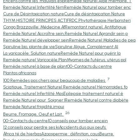
Encens contre les mauvais esp
Remède Naturel Aide mémoire, T
Remède Naturel Infertilité fém
Remède Naturel pour tomber enc
Cure de Désintoxication nature
Cure de désintoxication Nature
THYM HISTOIRE PRINCIPES ACTIF
RDC Phytothérapie Herboristeri
Congo Brazzaville: Médecine Af
Remontant naturel, Antifatigue
Remède Naturel Accroître sein,
Remède Naturel Agrandir sein p
Remède Naturel développer sein
Remède Naturel Maladies de pea
Spiruline bio, plante de vie
Spiruline Algue, Complément Al
La varicocèle: Solution nature
Remède Naturel pour guérir la
Remède naturel Varicocèle,Plan
Myomes de l'utérus, utérus pol
Remède naturel à base de plant
00-Contacts du centre
Plantas africanas
7
100 Remèdes pas chers pour beaucoup de maladies
Sciatique, Traitement Naturel
Remède naturel Hémorroïdes, fo
Remède naturel Infertilité Mas
Epilepsie traitement naturel é
Remède Naturel pour Soigner l
Remède Naturel contre diabète
Remède Naturel frigidité,impui
26
Beurre, Fromage, Oeuf et Lait.
00-Contacts du centre
10 conseils pour tomber encein
12 conseils pour perdre ses ki
Accidents dus aux oeufs.
África té de hierbas
Azoospermie : définition, caus
Beurre.