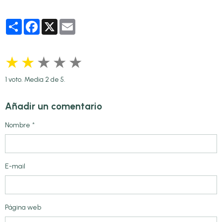
Partager
Facebook
X
Email
★
★
★
★
★
1
voto. Media
2
de 5.
Añadir un comentario
Nombre
E-mail
Página web