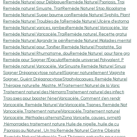
Remède Naturel pour Débloquer
Remède Naturel Psoriasis, Trai
Remède naturel Sinusite, Trait
Remède Naturel Stop Alcoolisme
Remède Naturel Super baume con
Remède Naturel Syphilis, Plant
Remède Naturel Troubles de l'a
Remède Naturel Ulcère d'estoma
Remède Naturel varices, jambes
Remède Naturel Varicocèle, Var
Remède Naturel Varicocèle,Trai
Remède naturel, Recette gratui
Remède Naturel Agrandir le pén
Remède Naturel Maladies mental
Remède Naturel pour Tonifier l
Remède Naturel Prostatite, Soi
Remède Naturel Rhumatisme, dou
Remède Naturel pour faire gro
Remède pour Soigner l'Éjaculat
Remède universel Polyvalent, P
Remède naturel Varicocèle, Var
Sinusite Remède Naturel Sinusi
Soigner Drépanocytose naturell
Soigner naturellement Vaginite
Soigner, Guérir Drépanocytose
Staphylocoques; Remède Naturel
Thérapie naturelle Mastite, M
Traitement Naturel de la Varic
Traitement naturel des Hémorro
Traitement naturel des infecti
Trois axes pour booster l'éner
Varicocèle, Comment s'en rendr
Varicocèle, Remède Naturel Var
Varicocèle,Tisanes, Remède Nat
Varicocèle,Traitement naturel
Varicocèle,Traitement naturel
Varicocèle: Méthodes alternati
Zona Varicelle, causes, symptô
Hémorroïdes traitement nature
Huile de nigelle, huile de cu
Psoriasis au Naturel , Un tra
Remède Naturel Contre Obésité
Remède Naturel Hydrocèle Test
Thérapie naturelle pour cesse