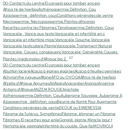
00-Contacts du centre
10 conseils pour tomber encein
África té de hierbas
Asthénospermie,Définition, Cau
Azoospermie : définition, caus
Conditions générales de vente
Nécrospermie, Nécrozoospermie,
Plantas africanas
Recettes contre les Fibromes,
Tératospermie,Définition, Caus
Varicocèle : Varice aux testic
Varicocèle et infertilité en c
Varicocèle et infertilité masc
Varicocèle Gauche,Varicocèle
Varicocèle testiculaire,Plante
Varicocèle,Traitement Naturel
Varicocèle: Causes, conséquenc
Varicocèle: Généralité,Causes,
57
Plantes médicinales d'Afrique bio 2.
00-Contacts du centre
10 conseils pour tomber encein
Abutilon lacéré
Acacia à épines éparses
Acacia à feuilles pennées
Achyranthe rugueux
Afane
AFO ou OVOGA
África té de hierbas
Afzélia d’Afrique.
Agrumes
Ail
Aloès
Anacardier
Ananas
Ansérine
Antiaris d'Afrique
ANZEM ROUGE
Arachide
Asthénospermie,Définition, Cau
Aubergine Sauvage, Aubergine A
Azoospermie : définition, caus
Beurre de Karité Pour Augmente
Conditions générales de vente
EKOUK ou EMIEN
ESSIA
Fibrome de l'utérus, Symptômes
Fibrome, éliminer un Fibrome
Fibromes,10 recettes pour enle
Gongoli, plante Miracle pour t
Hématocèle vaginale
Infertilité du couple, Que fai
MOVINGUI