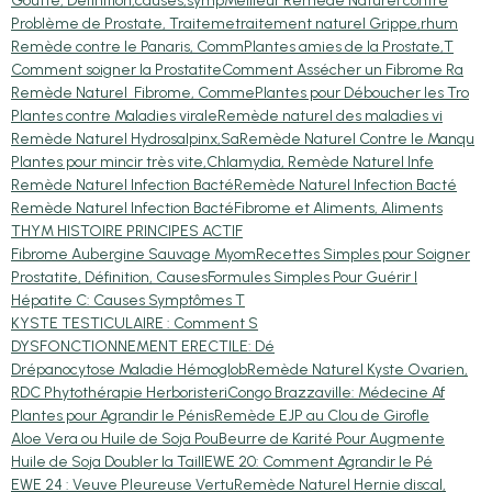
Goutte, Définition,causes,symp
Meilleur Remède Naturel contre
Problème de Prostate, Traiteme
traitement naturel Grippe,rhum
Remède contre le Panaris, Comm
Plantes amies de la Prostate,T
Comment soigner la Prostatite
Comment Assécher un Fibrome Ra
Remède Naturel Fibrome, Comme
Plantes pour Déboucher les Tro
Plantes contre Maladies virale
Remède naturel des maladies vi
Remède Naturel Hydrosalpinx,Sa
Remède Naturel Contre le Manqu
Plantes pour mincir très vite,
Chlamydia, Remède Naturel Infe
Remède Naturel Infection Bacté
Remède Naturel Infection Bacté
Remède Naturel Infection Bacté
Fibrome et Aliments, Aliments
THYM HISTOIRE PRINCIPES ACTIF
Fibrome Aubergine Sauvage Myom
Recettes Simples pour Soigner
Prostatite, Définition, Causes
Formules Simples Pour Guérir l
Hépatite C: Causes Symptômes T
KYSTE TESTICULAIRE : Comment S
DYSFONCTIONNEMENT ERECTILE: Dé
Drépanocytose Maladie Hémoglob
Remède Naturel Kyste Ovarien,
RDC Phytothérapie Herboristeri
Congo Brazzaville: Médecine Af
Plantes pour Agrandir le Pénis
Remède EJP au Clou de Girofle
Aloe Vera ou Huile de Soja Pou
Beurre de Karité Pour Augmente
Huile de Soja Doubler la Taill
EWE 20: Comment Agrandir le Pé
EWE 24 : Veuve Pleureuse Vertu
Remède Naturel Hernie discal,