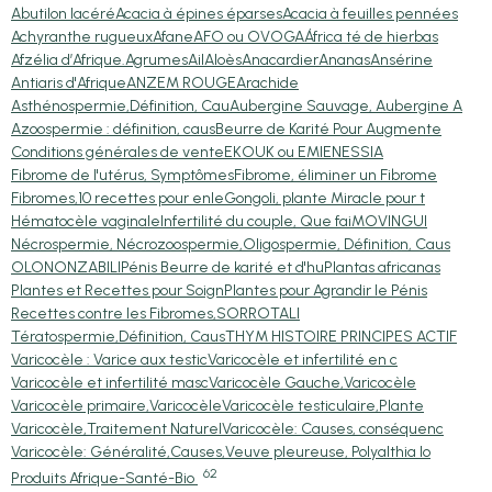
Abutilon lacéré
Acacia à épines éparses
Acacia à feuilles pennées
Achyranthe rugueux
Afane
AFO ou OVOGA
África té de hierbas
Afzélia d’Afrique.
Agrumes
Ail
Aloès
Anacardier
Ananas
Ansérine
Antiaris d'Afrique
ANZEM ROUGE
Arachide
Asthénospermie,Définition, Cau
Aubergine Sauvage, Aubergine A
Azoospermie : définition, caus
Beurre de Karité Pour Augmente
Conditions générales de vente
EKOUK ou EMIEN
ESSIA
Fibrome de l'utérus, Symptômes
Fibrome, éliminer un Fibrome
Fibromes,10 recettes pour enle
Gongoli, plante Miracle pour t
Hématocèle vaginale
Infertilité du couple, Que fai
MOVINGUI
Nécrospermie, Nécrozoospermie,
Oligospermie, Définition, Caus
OLON
ONZABILI
Pénis Beurre de karité et d'hu
Plantas africanas
Plantes et Recettes pour Soign
Plantes pour Agrandir le Pénis
Recettes contre les Fibromes,
SORRO
TALI
Tératospermie,Définition, Caus
THYM HISTOIRE PRINCIPES ACTIF
Varicocèle : Varice aux testic
Varicocèle et infertilité en c
Varicocèle et infertilité masc
Varicocèle Gauche,Varicocèle
Varicocèle primaire,Varicocèle
Varicocèle testiculaire,Plante
Varicocèle,Traitement Naturel
Varicocèle: Causes, conséquenc
Varicocèle: Généralité,Causes,
Veuve pleureuse, Polyalthia lo
62
Produits Afrique-Santé-Bio