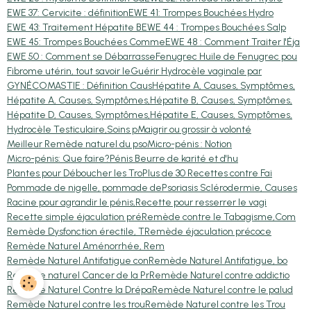
EWE 37: Cervicite : définition
EWE 41: Trompes Bouchées Hydro
EWE 43: Traitement Hépatite B
EWE 44 : Trompes Bouchées Salp
EWE 45: Trompes Bouchées Comme
EWE 48 : Comment Traiter l'Éja
EWE 50 : Comment se Débarrasse
Fenugrec Huile de Fenugrec pou
Fibrome utérin, tout savoir le
Guérir Hydrocèle vaginale par
GYNÉCOMASTIE : Définition Caus
Hépatite A, Causes, Symptômes,
Hépatite A, Causes, Symptômes,
Hépatite B, Causes, Symptômes,
Hépatite D, Causes, Symptômes,
Hépatite E, Causes, Symptômes,
Hydrocèle Testiculaire,Soins p
Maigrir ou grossir à volonté
Meilleur Remède naturel du pso
Micro-pénis : Notion
Micro-pénis: Que faire?
Pénis Beurre de karité et d'hu
Plantes pour Déboucher les Tro
Plus de 30 Recettes contre Fai
Pommade de nigelle, pommade de
Psoriasis Sclérodermie, Causes
Racine pour agrandir le pénis,
Recette pour resserrer le vagi
Recette simple éjaculation pré
Remède contre le Tabagisme,Com
Remède Dysfonction érectile, T
Remède éjaculation précoce
Remède Naturel Aménorrhée, Rem
Remède Naturel Antifatigue con
Remède Naturel Antifatigue, bo
Remède naturel Cancer de la Pr
Remède Naturel contre addictio
Remède Naturel Contre la Drépa
Remède Naturel contre le palud
Remède Naturel contre les trou
Remède Naturel contre les Trou