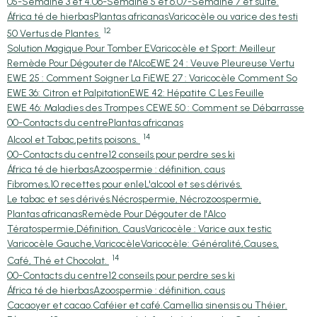
05-Semaine 3 et 4.
06-Semaine 5 et 6.
07-Semaine 7 et suite.
África té de hierbas
Plantas africanas
Varicocèle ou varice des testi
12
50 Vertus de Plantes
Solution Magique Pour Tomber E
Varicocèle et Sport: Meilleur
Remède Pour Dégouter de l'Alco
EWE 24 : Veuve Pleureuse Vertu
EWE 25 : Comment Soigner La Fi
EWE 27 : Varicocèle Comment So
EWE 36: Citron et Palpitation
EWE 42: Hépatite C Les Feuille
EWE 46: Maladies des Trompes C
EWE 50 : Comment se Débarrasse
00-Contacts du centre
Plantas africanas
14
Alcool et Tabac,petits poisons.
00-Contacts du centre
12 conseils pour perdre ses ki
África té de hierbas
Azoospermie : définition, caus
Fibromes,10 recettes pour enle
L'alcool et ses dérivés.
Le tabac et ses dérivés.
Nécrospermie, Nécrozoospermie,
Plantas africanas
Remède Pour Dégouter de l'Alco
Tératospermie,Définition, Caus
Varicocèle : Varice aux testic
Varicocèle Gauche,Varicocèle
Varicocèle: Généralité,Causes,
14
Café, Thé et Chocolat.
00-Contacts du centre
12 conseils pour perdre ses ki
África té de hierbas
Azoospermie : définition, caus
Cacaoyer et cacao.
Caféier et café.
Camellia sinensis ou Théier.