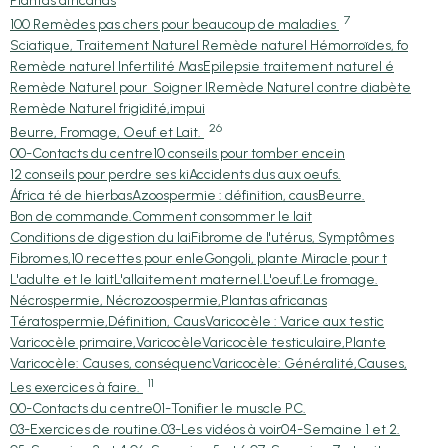
Plantas africanas
7
100 Remèdes pas chers pour beaucoup de maladies
Sciatique, Traitement Naturel
Remède naturel Hémorroïdes, fo
Remède naturel Infertilité Mas
Epilepsie traitement naturel é
Remède Naturel pour Soigner l
Remède Naturel contre diabète
Remède Naturel frigidité,impui
26
Beurre, Fromage, Oeuf et Lait.
00-Contacts du centre
10 conseils pour tomber encein
12 conseils pour perdre ses ki
Accidents dus aux oeufs.
África té de hierbas
Azoospermie : définition, caus
Beurre.
Bon de commande.
Comment consommer le lait
Conditions de digestion du lai
Fibrome de l'utérus, Symptômes
Fibromes,10 recettes pour enle
Gongoli, plante Miracle pour t
L'adulte et le lait
L'allaitement maternel.
L'oeuf.
Le fromage.
Nécrospermie, Nécrozoospermie,
Plantas africanas
Tératospermie,Définition, Caus
Varicocèle : Varice aux testic
Varicocèle primaire,Varicocèle
Varicocèle testiculaire,Plante
Varicocèle: Causes, conséquenc
Varicocèle: Généralité,Causes,
11
Les exercices à faire.
00-Contacts du centre
01-Tonifier le muscle PC.
03-Exercices de routine.
03-Les vidéos à voir
04-Semaine 1 et 2.