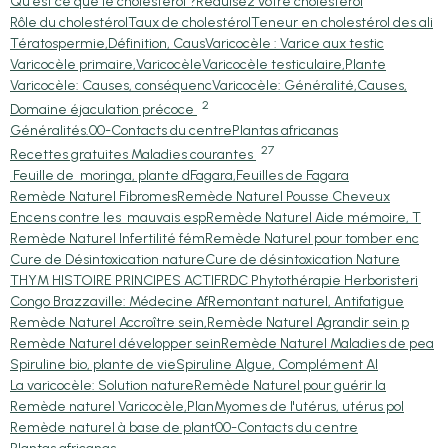
Qu'est ce que le cholestérol ?
Réduisez votre cholestérol
Rôle du cholestérol
Taux de cholestérol
Teneur en cholestérol des ali
Tératospermie,Définition, Caus
Varicocèle : Varice aux testic
Varicocèle primaire,Varicocèle
Varicocèle testiculaire,Plante
Varicocèle: Causes, conséquenc
Varicocèle: Généralité,Causes,
2
Domaine éjaculation précoce
Généralités.
00-Contacts du centre
Plantas africanas
27
Recettes gratuites Maladies courantes
Feuille de moringa, plante d
Fagara,Feuilles de Fagara
Remède Naturel Fibromes
Remède Naturel Pousse Cheveux
Encens contre les mauvais esp
Remède Naturel Aide mémoire, T
Remède Naturel Infertilité fém
Remède Naturel pour tomber enc
Cure de Désintoxication nature
Cure de désintoxication Nature
THYM HISTOIRE PRINCIPES ACTIF
RDC Phytothérapie Herboristeri
Congo Brazzaville: Médecine Af
Remontant naturel, Antifatigue
Remède Naturel Accroître sein,
Remède Naturel Agrandir sein p
Remède Naturel développer sein
Remède Naturel Maladies de pea
Spiruline bio, plante de vie
Spiruline Algue, Complément Al
La varicocèle: Solution nature
Remède Naturel pour guérir la
Remède naturel Varicocèle,Plan
Myomes de l'utérus, utérus pol
Remède naturel à base de plant
00-Contacts du centre