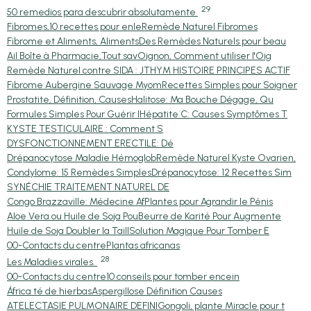
29
50 remedios para descubrir absolutamente
Fibromes,10 recettes pour enle
Remède Naturel Fibromes
Fibrome et Aliments, Aliments
Des Remèdes Naturels pour beau
Ail Boîte à Pharmacie,Tout sav
Oignon, Comment utiliser l'Oig
Remède Naturel contre SIDA : J
THYM HISTOIRE PRINCIPES ACTIF
Fibrome Aubergine Sauvage Myom
Recettes Simples pour Soigner
Prostatite, Définition, Causes
Halitose: Ma Bouche Dégage, Qu
Formules Simples Pour Guérir l
Hépatite C: Causes Symptômes T
KYSTE TESTICULAIRE : Comment S
DYSFONCTIONNEMENT ERECTILE: Dé
Drépanocytose Maladie Hémoglob
Remède Naturel Kyste Ovarien,
Condylome: 15 Remèdes Simples
Drépanocytose: 12 Recettes Sim
SYNÉCHIE TRAITEMENT NATUREL DE
Congo Brazzaville: Médecine Af
Plantes pour Agrandir le Pénis
Aloe Vera ou Huile de Soja Pou
Beurre de Karité Pour Augmente
Huile de Soja Doubler la Taill
Solution Magique Pour Tomber E
00-Contacts du centre
Plantas africanas
28
Les Maladies virales.
00-Contacts du centre
10 conseils pour tomber encein
África té de hierbas
Aspergillose Définition Causes
ATELECTASIE PULMONAIRE DEFINI
Gongoli, plante Miracle pour t