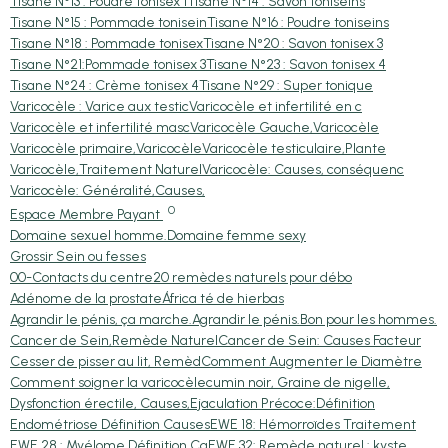
Tisane N°13 : Poudre tonisex 1
Tisane N°14 : Savon toniseins
Tisane N°15 : Pommade tonisein
Tisane N°16 : Poudre toniseins
Tisane N°18 : Pommade tonisex
Tisane N°20 : Savon tonisex 3
Tisane N°21:Pommade tonisex 3
Tisane N°23 : Savon tonisex 4
Tisane N°24 : Crème tonisex 4
Tisane N°29 : Super tonique
Varicocèle : Varice aux testic
Varicocèle et infertilité en c
Varicocèle et infertilité masc
Varicocèle Gauche,Varicocèle
Varicocèle primaire,Varicocèle
Varicocèle testiculaire,Plante
Varicocèle,Traitement Naturel
Varicocèle: Causes, conséquenc
Varicocèle: Généralité,Causes,
0
Espace Membre Payant
Domaine sexuel homme.
Domaine femme sexy
Grossir Sein ou fesses
00-Contacts du centre
20 remèdes naturels pour débo
Adénome de la prostate
África té de hierbas
Agrandir le pénis, ça marche.
Agrandir le pénis.
Bon pour les hommes.
Cancer de Sein,Remède Naturel
Cancer de Sein: Causes Facteur
Cesser de pisser au lit, Remèd
Comment Augmenter le Diamètre
Comment soigner la varicocèle
cumin noir, Graine de nigelle,
Dysfonction érectile, Causes,
Ejaculation Précoce:Définition
Endométriose Définition Causes
EWE 18: Hémorroïdes Traitement
EWE 28 : Myélome Définition Ca
EWE 32: Remède naturel : kyste