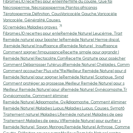
Fibromes,10 recettes pour enle
Infertilité du couple, Que fai
Nécrospermie, Nécrozoospermie,
Plantas africanas
Tératospermie,Définition, Caus
Varicocèle Gauche,Varicocèle
Varicocèle: Généralité,Causes,
71
50 remèdes Maladies graves
Fibromes,10 recettes pour enle
Remède Naturel Leucémie, Trait
Remède naturel pour booster le
Remède Naturel Hernie discal,
Remède Naturel Insuffisance d
Remède Naturel : Insuffisance
Comment soigner l'impuissance
Recette simple pour agrandir l
Remède Naturel Rectocolite,Com
Recette Gratuite pour assécher
Comment Débarrasser l'utérus d
Remède Naturel Chéloïdes, Comm
Comment accoucher Plus vite?Re
Meilleur Remède Naturel pour d
Remède Naturel pour soigner le
Remède Naturel Sciatique, Synd
Comment protéger sa grossesse,
Meilleur Remède Naturel pour s
Meilleur Remède Naturel pour s
Remède Naturel Gynécomastie,Tr
Gynécomastie, Comment éliminer
Remède Naturel Adipomastie, Gy
Adipomastie, Comment éliminer
Remède Naturel Maladies Lupus,
Maladies Lupus, Causes, Symptô
Traitement naturel Maladies L
Remède naturel Maladies de pea
Traitement Maladies de peau VI
Remède Naturel pour purifier s
Remède Naturel Savon Moringa,
Remède Naturel Arthrose, Comme