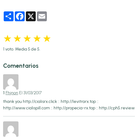
Partager
Facebook
X
Email
★
★
★
★
★
1
voto. Media
5
de 5.
Comentarios
1
Fhjnon
El 31/03/2017
thank you http://cialisrx.click :: http://levitrarx.top ::
http://www.cialispill.com :: http://propecia-rx.top :: http://cph5.review