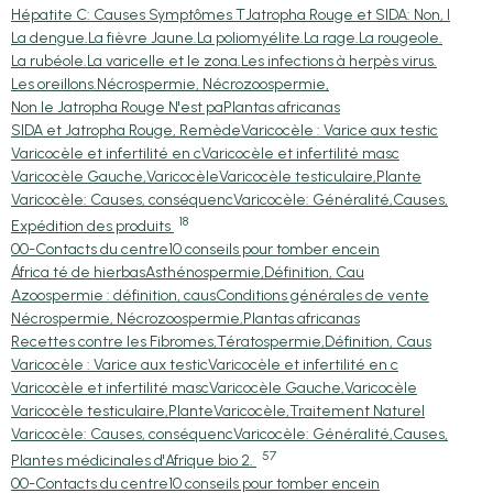
Hépatite C: Causes Symptômes T
Jatropha Rouge et SIDA: Non, l
La dengue.
La fièvre Jaune.
La poliomyélite.
La rage.
La rougeole.
La rubéole.
La varicelle et le zona.
Les infections à herpès virus.
Les oreillons.
Nécrospermie, Nécrozoospermie,
Non le Jatropha Rouge N'est pa
Plantas africanas
SIDA et Jatropha Rouge, Remède
Varicocèle : Varice aux testic
Varicocèle et infertilité en c
Varicocèle et infertilité masc
Varicocèle Gauche,Varicocèle
Varicocèle testiculaire,Plante
Varicocèle: Causes, conséquenc
Varicocèle: Généralité,Causes,
18
Expédition des produits
00-Contacts du centre
10 conseils pour tomber encein
África té de hierbas
Asthénospermie,Définition, Cau
Azoospermie : définition, caus
Conditions générales de vente
Nécrospermie, Nécrozoospermie,
Plantas africanas
Recettes contre les Fibromes,
Tératospermie,Définition, Caus
Varicocèle : Varice aux testic
Varicocèle et infertilité en c
Varicocèle et infertilité masc
Varicocèle Gauche,Varicocèle
Varicocèle testiculaire,Plante
Varicocèle,Traitement Naturel
Varicocèle: Causes, conséquenc
Varicocèle: Généralité,Causes,
57
Plantes médicinales d'Afrique bio 2.
00-Contacts du centre
10 conseils pour tomber encein