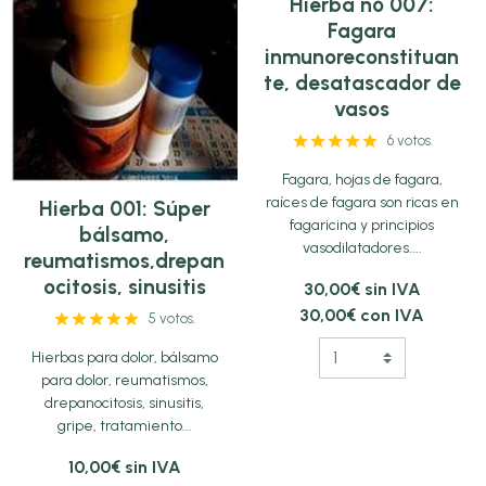
Hierba nº 007:
Fagara
inmunoreconstituan
te, desatascador de
vasos
6 votos.
Fagara, hojas de fagara,
raíces de fagara son ricas en
Hierba 001: Súper
fagaricina y principios
bálsamo,
vasodilatadores....
reumatismos,drepan
ocitosis, sinusitis
30,00€ sin IVA
30,00€ con IVA
5 votos.
Hierbas para dolor, bálsamo
para dolor, reumatismos,
drepanocitosis, sinusitis,
gripe, tratamiento...
10,00€ sin IVA