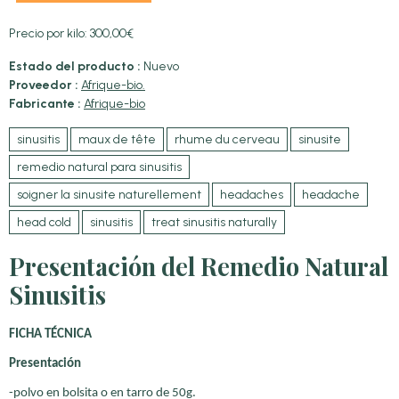
Precio por kilo: 300,00€
Estado del producto :
Nuevo
Proveedor :
Afrique-bio.
Fabricante :
Afrique-bio
sinusitis
maux de tête
rhume du cerveau
sinusite
remedio natural para sinusitis
soigner la sinusite naturellement
headaches
headache
head cold
sinusitis
treat sinusitis naturally
Presentación del Remedio Natural
Sinusitis
FICHA TÉCNICA
Presentación
-polvo en bolsita o en tarro de 50g.