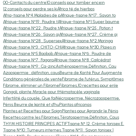
00-Contacts du centre
10 conseils pour tomber encein
12 conseils pour perdre ses ki
África té de hierbas
Afriq-tisane N°4:Maladies de p
Afrique-tisane N°17 : Savon to
Afrique-tisane N°19 : Poudre t
Afrique-tisane N°1:Super baume
Afrique-tisane N°22 : Poudre t
Afrique-tisane N°25 : Potion t
Afrique-tisane N°26 : Savon gi
Afrique-tisane N°27 : Crème gi
Afrique-tisane N°28 : Supersex
Afrique-tisane N°2:Moringa
Afrique-tisane N°3 : CHITO-CHI
Afrique-tisane N°30: Plaies in
Afrique-tisane N°5:Baobab.
Afrique-tisane N°6 : Poudre de
Afrique-tisane N°7 : Fagara
Afrique-tisane N°8 :Caïlcédrat
Afrique-tisane N°9 : Ca-zinc
Asthénospermie,Définition, Cau
Azoospermie : définition, caus
Beurre de Karité Pour Augmente
Conditions générales de vente
Fibrome de l'utérus, Symptômes
Fibrome, éliminer un Fibrome
Fibromes,10 recettes pour enle
Gongoli, plante Miracle pour t
Hématocèle vaginale
Infertilité du couple, Que fai
Nécrospermie, Nécrozoospermie,
Pénis Beurre de karité et d'hu
Plantas africanas
Plantes et Recettes pour Soign
Plantes pour Agrandir le Pénis
Recettes contre les Fibromes,
Tératospermie,Définition, Caus
THYM HISTOIRE PRINCIPES ACTIF
Tisane N° 12: Crème tonisex E.
Tisane N°10 :Tumeurs internes.
Tisane N°11 : Savon tonisex 1