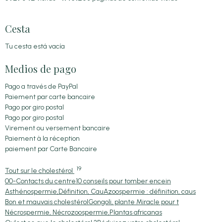
Cesta
Tu cesta está vacía
Medios de pago
Pago a través de PayPal
Paiement par carte bancaire
Pago por giro postal
Pago por giro postal
Virement ou versement bancaire
Paiement à la réception
paiement par Carte Bancaire
19
Tout sur le cholestérol
00-Contacts du centre
10 conseils pour tomber encein
Asthénospermie,Définition, Cau
Azoospermie : définition, caus
Bon et mauvais cholestérol
Gongoli, plante Miracle pour t
Nécrospermie, Nécrozoospermie,
Plantas africanas