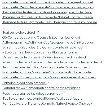
Varicocèle,Traitement naturel
Varicocèle,Traitement naturel
Varicocèle: Méthodes alternati
Zona Varicelle, causes, symptô
Hémorroïdes traitement nature
Huile de nigelle, huile de cu
Psoriasis au Naturel , Un tra
Remède Naturel Contre Obésité
Remède Naturel Hydrocèle Test
Thérapie naturelle pour cesse
19
Tout sur le cholestérol
00-Contacts du centre
10 conseils pour tomber encein
Asthénospermie,Définition, Cau
Azoospermie : définition, caus
Bon et mauvais cholestérol
Gongoli, plante Miracle pour t
Nécrospermie, Nécrozoospermie,
Plantas africanas
Qu'est ce que le cholestérol ?
Réduisez votre cholestérol
Rôle du cholestérol
Taux de cholestérol
Teneur en cholestérol des ali
Tératospermie,Définition, Caus
Varicocèle : Varice aux testic
Varicocèle primaire,Varicocèle
Varicocèle testiculaire,Plante
Varicocèle: Causes, conséquenc
Varicocèle: Généralité,Causes,
2
Domaine éjaculation précoce
Généralités.
00-Contacts du centre
Plantas africanas
27
Recettes gratuites Maladies courantes
Feuille de moringa, plante d
Fagara,Feuilles de Fagara
Remède Naturel Fibromes
Remède Naturel Pousse Cheveux