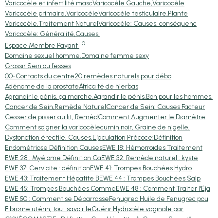
Varicocèle et infertilité masc
Varicocèle Gauche,Varicocèle
Varicocèle primaire,Varicocèle
Varicocèle testiculaire,Plante
Varicocèle,Traitement Naturel
Varicocèle: Causes, conséquenc
Varicocèle: Généralité,Causes,
0
Espace Membre Payant
Domaine sexuel homme.
Domaine femme sexy
Grossir Sein ou fesses
00-Contacts du centre
20 remèdes naturels pour débo
Adénome de la prostate
África té de hierbas
Agrandir le pénis, ça marche.
Agrandir le pénis.
Bon pour les hommes.
Cancer de Sein,Remède Naturel
Cancer de Sein: Causes Facteur
Cesser de pisser au lit, Remèd
Comment Augmenter le Diamètre
Comment soigner la varicocèle
cumin noir, Graine de nigelle,
Dysfonction érectile, Causes,
Ejaculation Précoce:Définition
Endométriose Définition Causes
EWE 18: Hémorroïdes Traitement
EWE 28 : Myélome Définition Ca
EWE 32: Remède naturel : kyste
EWE 37: Cervicite : définition
EWE 41: Trompes Bouchées Hydro
EWE 43: Traitement Hépatite B
EWE 44 : Trompes Bouchées Salp
EWE 45: Trompes Bouchées Comme
EWE 48 : Comment Traiter l'Éja
EWE 50 : Comment se Débarrasse
Fenugrec Huile de Fenugrec pou
Fibrome utérin, tout savoir le
Guérir Hydrocèle vaginale par