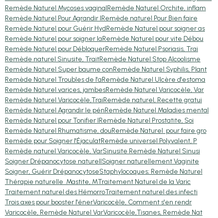
Remède Naturel Mycoses vaginal
Remède Naturel Orchite, inflam
Remède Naturel Pour Agrandir l
Remède naturel Pour Bien faire
Remède Naturel pour Guérir Hyd
Remède Naturel pour soigner as
Remède Naturel pour soigner la
Remède Naturel pour vite Débou
Remède Naturel pour Débloquer
Remède Naturel Psoriasis, Trai
Remède naturel Sinusite, Trait
Remède Naturel Stop Alcoolisme
Remède Naturel Super baume con
Remède Naturel Syphilis, Plant
Remède Naturel Troubles de l'a
Remède Naturel Ulcère d'estoma
Remède Naturel varices, jambes
Remède Naturel Varicocèle, Var
Remède Naturel Varicocèle,Trai
Remède naturel, Recette gratui
Remède Naturel Agrandir le pén
Remède Naturel Maladies mental
Remède Naturel pour Tonifier l
Remède Naturel Prostatite, Soi
Remède Naturel Rhumatisme, dou
Remède Naturel pour faire gro
Remède pour Soigner l'Éjaculat
Remède universel Polyvalent, P
Remède naturel Varicocèle, Var
Sinusite Remède Naturel Sinusi
Soigner Drépanocytose naturell
Soigner naturellement Vaginite
Soigner, Guérir Drépanocytose
Staphylocoques; Remède Naturel
Thérapie naturelle Mastite, M
Traitement Naturel de la Varic
Traitement naturel des Hémorro
Traitement naturel des infecti
Trois axes pour booster l'éner
Varicocèle, Comment s'en rendr
Varicocèle, Remède Naturel Var
Varicocèle,Tisanes, Remède Nat