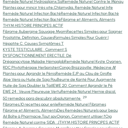
Remède Naturel Hydrosalpinx,Sa
Remède Naturel Contre le Manqu
Plantes pour mincir très vite,
Chlamydia, Remède Naturel Infe
Remède Naturel Infection Bacté
Remède Naturel Infection Bacté
Remède Naturel Infection Bacté
Fibrome et Aliments, Aliments
THYM HISTOIRE PRINCIPES ACTIF
Fibrome Aubergine Sauvage Myom
Recettes Simples pour Soigner
Prostatite, Définition, Causes
Formules Simples Pour Guérir l
Hépatite C: Causes Symptômes T
KYSTE TESTICULAIRE : Comment S
DYSFONCTIONNEMENT ERECTILE: Dé
Drépanocytose Maladie Hémoglob
Remède Naturel Kyste Ovarien,
RDC Phytothérapie Herboristeri
Congo Brazzaville: Médecine Af
Plantes pour Agrandir le Pénis
Remède EJP au Clou de Girofle
Aloe Vera ou Huile de Soja Pou
Beurre de Karité Pour Augmente
Huile de Soja Doubler la Taill
EWE 20: Comment Agrandir le Pé
EWE 24 : Veuve Pleureuse Vertu
Remède Naturel Hernie discal,
29
50 remedios para descubrir absolutamente
Fibromes,10 recettes pour enle
Remède Naturel Fibromes
Fibrome et Aliments, Aliments
Des Remèdes Naturels pour beau
Ail Boîte à Pharmacie,Tout sav
Oignon, Comment utiliser l'Oig
Remède Naturel contre SIDA : J
THYM HISTOIRE PRINCIPES ACTIF