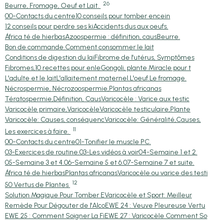
26
Beurre, Fromage, Oeuf et Lait.
00-Contacts du centre
10 conseils pour tomber encein
12 conseils pour perdre ses ki
Accidents dus aux oeufs.
África té de hierbas
Azoospermie : définition, caus
Beurre.
Bon de commande.
Comment consommer le lait
Conditions de digestion du lai
Fibrome de l'utérus, Symptômes
Fibromes,10 recettes pour enle
Gongoli, plante Miracle pour t
L'adulte et le lait
L'allaitement maternel.
L'oeuf.
Le fromage.
Nécrospermie, Nécrozoospermie,
Plantas africanas
Tératospermie,Définition, Caus
Varicocèle : Varice aux testic
Varicocèle primaire,Varicocèle
Varicocèle testiculaire,Plante
Varicocèle: Causes, conséquenc
Varicocèle: Généralité,Causes,
11
Les exercices à faire.
00-Contacts du centre
01-Tonifier le muscle PC.
03-Exercices de routine.
03-Les vidéos à voir
04-Semaine 1 et 2.
05-Semaine 3 et 4.
06-Semaine 5 et 6.
07-Semaine 7 et suite.
África té de hierbas
Plantas africanas
Varicocèle ou varice des testi
12
50 Vertus de Plantes
Solution Magique Pour Tomber E
Varicocèle et Sport: Meilleur
Remède Pour Dégouter de l'Alco
EWE 24 : Veuve Pleureuse Vertu
EWE 25 : Comment Soigner La Fi
EWE 27 : Varicocèle Comment So