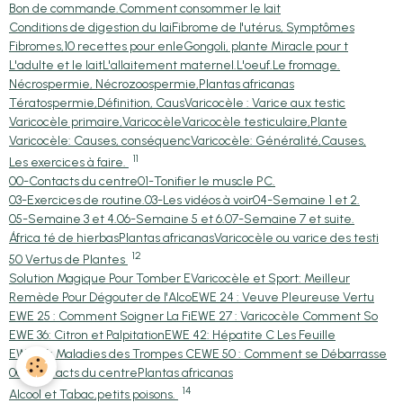
Bon de commande.
Comment consommer le lait
Conditions de digestion du lai
Fibrome de l'utérus, Symptômes
Fibromes,10 recettes pour enle
Gongoli, plante Miracle pour t
L'adulte et le lait
L'allaitement maternel.
L'oeuf.
Le fromage.
Nécrospermie, Nécrozoospermie,
Plantas africanas
Tératospermie,Définition, Caus
Varicocèle : Varice aux testic
Varicocèle primaire,Varicocèle
Varicocèle testiculaire,Plante
Varicocèle: Causes, conséquenc
Varicocèle: Généralité,Causes,
11
Les exercices à faire.
00-Contacts du centre
01-Tonifier le muscle PC.
03-Exercices de routine.
03-Les vidéos à voir
04-Semaine 1 et 2.
05-Semaine 3 et 4.
06-Semaine 5 et 6.
07-Semaine 7 et suite.
África té de hierbas
Plantas africanas
Varicocèle ou varice des testi
12
50 Vertus de Plantes
Solution Magique Pour Tomber E
Varicocèle et Sport: Meilleur
Remède Pour Dégouter de l'Alco
EWE 24 : Veuve Pleureuse Vertu
EWE 25 : Comment Soigner La Fi
EWE 27 : Varicocèle Comment So
EWE 36: Citron et Palpitation
EWE 42: Hépatite C Les Feuille
EWE 46: Maladies des Trompes C
EWE 50 : Comment se Débarrasse
00-Contacts du centre
Plantas africanas
14
Alcool et Tabac,petits poisons.