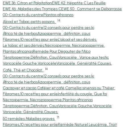
EWE 36: Citron et Palpitation
EWE 42: Hépatite C Les Feuille
EWE 46: Maladies des Trompes C
EWE 50 : Comment se Débarrasse
00-Contacts du centre
Plantas africanas
14
Alcool et Tabac,petits poisons.
00-Contacts du centre
12 conseils pour perdre ses ki
África té de hierbas
Azoospermie : définition, caus
Fibromes,10 recettes pour enle
L'alcool et ses dérivés.
Le tabac et ses dérivés.
Nécrospermie, Nécrozoospermie,
Plantas africanas
Remède Pour Dégouter de l'Alco
Tératospermie,Définition, Caus
Varicocèle : Varice aux testic
Varicocèle Gauche,Varicocèle
Varicocèle: Généralité,Causes,
14
Café, Thé et Chocolat.
00-Contacts du centre
12 conseils pour perdre ses ki
África té de hierbas
Azoospermie : définition, caus
Cacaoyer et cacao.
Caféier et café.
Camellia sinensis ou Théier.
Fibromes,10 recettes pour enle
Infertilité du couple, Que fai
Nécrospermie, Nécrozoospermie,
Plantas africanas
Tératospermie,Définition, Caus
Varicocèle Gauche,Varicocèle
Varicocèle: Généralité,Causes,
71
50 remèdes Maladies graves
Fibromes,10 recettes pour enle
Remède Naturel Leucémie, Trait