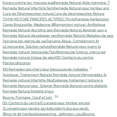
Encens contre les mauvais esp
Remède Naturel Aide mémoire, T
Remède Naturel Infertilité fém
Remède Naturel pour tomber enc
Cure de Désintoxication nature
Cure de désintoxication Nature
THYM HISTOIRE PRINCIPES ACTIF
RDC Phytothérapie Herboristeri
Congo Brazzaville: Médecine Af
Remontant naturel, Antifatigue
Remède Naturel Accroître sein,
Remède Naturel Agrandir sein p
Remède Naturel développer sein
Remède Naturel Maladies de pea
Spiruline bio, plante de vie
Spiruline Algue, Complément Al
La varicocèle: Solution nature
Remède Naturel pour guérir la
Remède naturel Varicocèle,Plan
Myomes de l'utérus, utérus pol
Remède naturel à base de plant
00-Contacts du centre
Plantas africanas
7
100 Remèdes pas chers pour beaucoup de maladies
Sciatique, Traitement Naturel
Remède naturel Hémorroïdes, fo
Remède naturel Infertilité Mas
Epilepsie traitement naturel é
Remède Naturel pour Soigner l
Remède Naturel contre diabète
Remède Naturel frigidité,impui
26
Beurre, Fromage, Oeuf et Lait.
00-Contacts du centre
10 conseils pour tomber encein
12 conseils pour perdre ses ki
Accidents dus aux oeufs.
África té de hierbas
Azoospermie : définition, caus
Beurre.