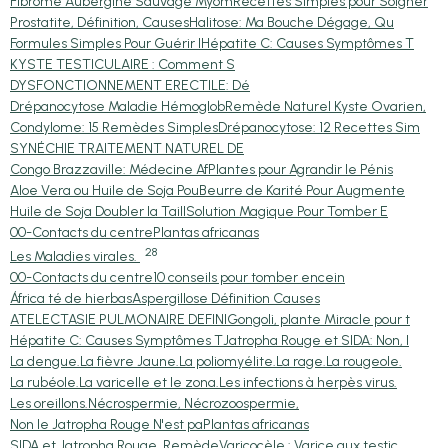
Fibrome Aubergine Sauvage Myom
Recettes Simples pour Soigner
Prostatite, Définition, Causes
Halitose: Ma Bouche Dégage, Qu
Formules Simples Pour Guérir l
Hépatite C: Causes Symptômes T
KYSTE TESTICULAIRE : Comment S
DYSFONCTIONNEMENT ERECTILE: Dé
Drépanocytose Maladie Hémoglob
Remède Naturel Kyste Ovarien,
Condylome: 15 Remèdes Simples
Drépanocytose: 12 Recettes Sim
SYNÉCHIE TRAITEMENT NATUREL DE
Congo Brazzaville: Médecine Af
Plantes pour Agrandir le Pénis
Aloe Vera ou Huile de Soja Pou
Beurre de Karité Pour Augmente
Huile de Soja Doubler la Taill
Solution Magique Pour Tomber E
00-Contacts du centre
Plantas africanas
28
Les Maladies virales.
00-Contacts du centre
10 conseils pour tomber encein
África té de hierbas
Aspergillose Définition Causes
ATELECTASIE PULMONAIRE DEFINI
Gongoli, plante Miracle pour t
Hépatite C: Causes Symptômes T
Jatropha Rouge et SIDA: Non, l
La dengue.
La fièvre Jaune.
La poliomyélite.
La rage.
La rougeole.
La rubéole.
La varicelle et le zona.
Les infections à herpès virus.
Les oreillons.
Nécrospermie, Nécrozoospermie,
Non le Jatropha Rouge N'est pa
Plantas africanas
SIDA et Jatropha Rouge, Remède
Varicocèle : Varice aux testic