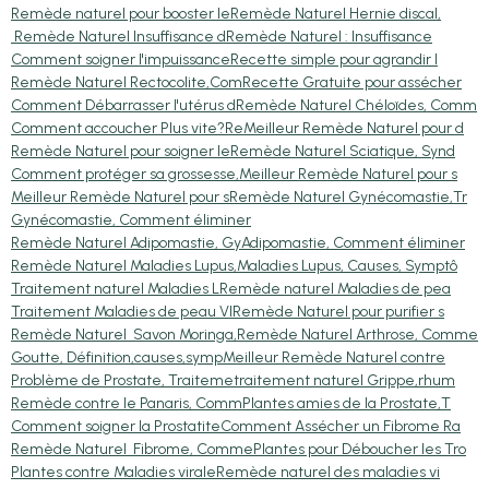
Remède naturel pour booster le
Remède Naturel Hernie discal,
Remède Naturel Insuffisance d
Remède Naturel : Insuffisance
Comment soigner l'impuissance
Recette simple pour agrandir l
Remède Naturel Rectocolite,Com
Recette Gratuite pour assécher
Comment Débarrasser l'utérus d
Remède Naturel Chéloïdes, Comm
Comment accoucher Plus vite?Re
Meilleur Remède Naturel pour d
Remède Naturel pour soigner le
Remède Naturel Sciatique, Synd
Comment protéger sa grossesse,
Meilleur Remède Naturel pour s
Meilleur Remède Naturel pour s
Remède Naturel Gynécomastie,Tr
Gynécomastie, Comment éliminer
Remède Naturel Adipomastie, Gy
Adipomastie, Comment éliminer
Remède Naturel Maladies Lupus,
Maladies Lupus, Causes, Symptô
Traitement naturel Maladies L
Remède naturel Maladies de pea
Traitement Maladies de peau VI
Remède Naturel pour purifier s
Remède Naturel Savon Moringa,
Remède Naturel Arthrose, Comme
Goutte, Définition,causes,symp
Meilleur Remède Naturel contre
Problème de Prostate, Traiteme
traitement naturel Grippe,rhum
Remède contre le Panaris, Comm
Plantes amies de la Prostate,T
Comment soigner la Prostatite
Comment Assécher un Fibrome Ra
Remède Naturel Fibrome, Comme
Plantes pour Déboucher les Tro
Plantes contre Maladies virale
Remède naturel des maladies vi