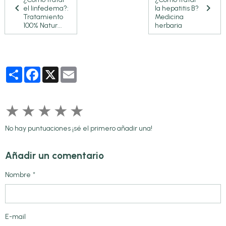
el linfedema?:
la hepatitis B?
Tratamiento
Medicina
100% Natur...
herbaria
Partager
Facebook
X
Email
★
★
★
★
★
No hay puntuaciones ¡sé el primero añadir una!
Añadir un comentario
Nombre
E-mail