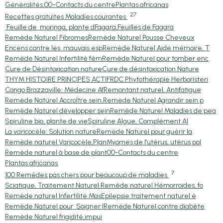
Généralités.
00-Contacts du centre
Plantas africanas
27
Recettes gratuites Maladies courantes
Feuille de moringa, plante d
Fagara,Feuilles de Fagara
Remède Naturel Fibromes
Remède Naturel Pousse Cheveux
Encens contre les mauvais esp
Remède Naturel Aide mémoire, T
Remède Naturel Infertilité fém
Remède Naturel pour tomber enc
Cure de Désintoxication nature
Cure de désintoxication Nature
THYM HISTOIRE PRINCIPES ACTIF
RDC Phytothérapie Herboristeri
Congo Brazzaville: Médecine Af
Remontant naturel, Antifatigue
Remède Naturel Accroître sein,
Remède Naturel Agrandir sein p
Remède Naturel développer sein
Remède Naturel Maladies de pea
Spiruline bio, plante de vie
Spiruline Algue, Complément Al
La varicocèle: Solution nature
Remède Naturel pour guérir la
Remède naturel Varicocèle,Plan
Myomes de l'utérus, utérus pol
Remède naturel à base de plant
00-Contacts du centre
Plantas africanas
7
100 Remèdes pas chers pour beaucoup de maladies
Sciatique, Traitement Naturel
Remède naturel Hémorroïdes, fo
Remède naturel Infertilité Mas
Epilepsie traitement naturel é
Remède Naturel pour Soigner l
Remède Naturel contre diabète
Remède Naturel frigidité,impui