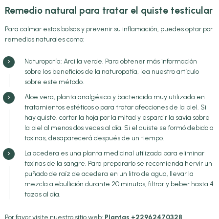
Remedio natural para tratar el quiste testicular
Para calmar estas bolsas y prevenir su inflamación, puedes optar por
remedios naturales como:
Naturopatía: Arcilla verde. Para obtener más información
sobre los beneficios de la naturopatía, lea nuestro artículo
sobre este método.
Aloe vera, planta analgésica y bactericida muy utilizada en
tratamientos estéticos o para tratar afecciones de la piel. Si
hay quiste, cortar la hoja por la mitad y esparcir la savia sobre
la piel al menos dos veces al día. Si el quiste se formó debido a
toxinas, desaparecerá después de un tiempo.
La acedera es una planta medicinal utilizada para eliminar
toxinas de la sangre. Para prepararlo se recomienda hervir un
puñado de raíz de acedera en un litro de agua, llevar la
mezcla a ebullición durante 20 minutos, filtrar y beber hasta 4
tazas al día.
Por favor visite nuestro sitio web:
Plantas +22962470328