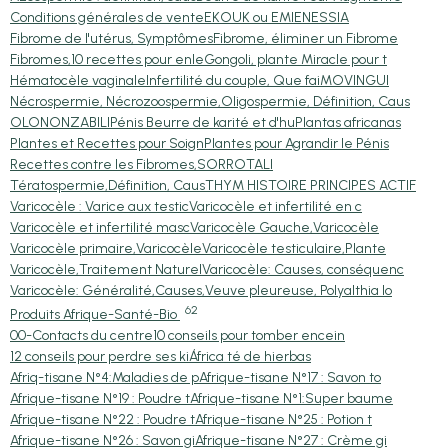
Conditions générales de vente
EKOUK ou EMIEN
ESSIA
Fibrome de l'utérus, Symptômes
Fibrome, éliminer un Fibrome
Fibromes,10 recettes pour enle
Gongoli, plante Miracle pour t
Hématocèle vaginale
Infertilité du couple, Que fai
MOVINGUI
Nécrospermie, Nécrozoospermie,
Oligospermie, Définition, Caus
OLON
ONZABILI
Pénis Beurre de karité et d'hu
Plantas africanas
Plantes et Recettes pour Soign
Plantes pour Agrandir le Pénis
Recettes contre les Fibromes,
SORRO
TALI
Tératospermie,Définition, Caus
THYM HISTOIRE PRINCIPES ACTIF
Varicocèle : Varice aux testic
Varicocèle et infertilité en c
Varicocèle et infertilité masc
Varicocèle Gauche,Varicocèle
Varicocèle primaire,Varicocèle
Varicocèle testiculaire,Plante
Varicocèle,Traitement Naturel
Varicocèle: Causes, conséquenc
Varicocèle: Généralité,Causes,
Veuve pleureuse, Polyalthia lo
62
Produits Afrique-Santé-Bio
00-Contacts du centre
10 conseils pour tomber encein
12 conseils pour perdre ses ki
África té de hierbas
Afriq-tisane N°4:Maladies de p
Afrique-tisane N°17 : Savon to
Afrique-tisane N°19 : Poudre t
Afrique-tisane N°1:Super baume
Afrique-tisane N°22 : Poudre t
Afrique-tisane N°25 : Potion t
Afrique-tisane N°26 : Savon gi
Afrique-tisane N°27 : Crème gi