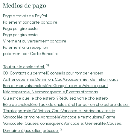
Medios de pago
Pago a través de PayPal
Paiement par carte bancaire
Pago por giro postal
Pago por giro postal
Virement ou versement bancaire
Paiement à la réception
paiement par Carte Bancaire
19
Tout sur le cholestérol
00-Contacts du centre
10 conseils pour tomber encein
Asthénospermie,Définition, Cau
Azoospermie : définition, caus
Bon et mauvais cholestérol
Gongoli, plante Miracle pour t
Nécrospermie, Nécrozoospermie,
Plantas africanas
Qu'est ce que le cholestérol ?
Réduisez votre cholestérol
Rôle du cholestérol
Taux de cholestérol
Teneur en cholestérol des ali
Tératospermie,Définition, Caus
Varicocèle : Varice aux testic
Varicocèle primaire,Varicocèle
Varicocèle testiculaire,Plante
Varicocèle: Causes, conséquenc
Varicocèle: Généralité,Causes,
2
Domaine éjaculation précoce