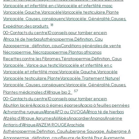
Varicocèle et infertilité en c
Varicocèle et infertilité masc
Varicocèle Gauche,Varicocèle
Varicocèle testiculaire,Plante
Varicocèle: Causes, conséquenc
Varicocèle: Généralité,Causes,
18
Expédition des produits
00-Contacts du centre
10 conseils pour tomber encein
África té de hierbas
Asthénospermie,Définition, Cau
Azoospermie : définition, caus
Conditions générales de vente
Nécrospermie, Nécrozoospermie,
Plantas africanas
Recettes contre les Fibromes,
Tératospermie,Définition, Caus
Varicocèle : Varice aux testic
Varicocèle et infertilité en c
Varicocèle et infertilité masc
Varicocèle Gauche,Varicocèle
Varicocèle testiculaire,Plante
Varicocèle,Traitement Naturel
Varicocèle: Causes, conséquenc
Varicocèle: Généralité,Causes,
57
Plantes médicinales d'Afrique bio 2.
00-Contacts du centre
10 conseils pour tomber encein
Abutilon lacéré
Acacia à épines éparses
Acacia à feuilles pennées
Achyranthe rugueux
Afane
AFO ou OVOGA
África té de hierbas
Afzélia d’Afrique.
Agrumes
Ail
Aloès
Anacardier
Ananas
Ansérine
Antiaris d'Afrique
ANZEM ROUGE
Arachide
Asthénospermie,Définition, Cau
Aubergine Sauvage, Aubergine A
Azoospermie : définition, caus
Beurre de Karité Pour Augmente