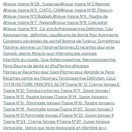
Afrique-tisane N°28 : Supersex
Afrique-tisane N°2:Moringa
Afrique-tisane N°3 : CHITO-CHI
Afrique-tisane N°30: Plaies in
Afrique-tisane N°5:Baobab.
Afrique-tisane N°6 : Poudre de
Afrique-tisane N°7 : Fagara
Afrique-tisane N°8 :Caïlcédrat
Afrique-tisane N°9 : Ca-zinc
Asthénospermie,Définition, Cau
Azoospermie : définition, caus
Beurre de Karité Pour Augmente
Conditions générales de vente
Fibrome de l'utérus, Symptômes
Fibrome, éliminer un Fibrome
Fibromes,10 recettes pour enle
Gongoli, plante Miracle pour t
Hématocèle vaginale
Infertilité du couple, Que fai
Nécrospermie, Nécrozoospermie,
Pénis Beurre de karité et d'hu
Plantas africanas
Plantes et Recettes pour Soign
Plantes pour Agrandir le Pénis
Recettes contre les Fibromes,
Tératospermie,Définition, Caus
THYM HISTOIRE PRINCIPES ACTIF
Tisane N° 12: Crème tonisex E.
Tisane N°10 :Tumeurs internes.
Tisane N°11 : Savon tonisex 1
Tisane N°13 : Poudre tonisex 1
Tisane N°14 : Savon toniseins
Tisane N°15 : Pommade tonisein
Tisane N°16 : Poudre toniseins
Tisane N°18 : Pommade tonisex
Tisane N°20 : Savon tonisex 3
Tisane N°21:Pommade tonisex 3
Tisane N°23 : Savon tonisex 4
Tisane N°24 : Crème tonisex 4
Tisane N°29 : Super tonique
Varicocèle : Varice aux testic
Varicocèle et infertilité en c