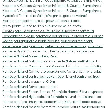
GYNÉCOMASTIE : Définition Caus
Hépatite A, Causes, Symptômes,
Hépatite A, Causes, Symptômes,
Hépatite B, Causes, Symptômes,
Hépatite D, Causes, Symptômes,
Hépatite E, Causes, Symptômes,
Hydrocèle Testiculaire,Soins p
Maigrir ou grossir à volonté
Meilleur Remède naturel du pso
Micro-pénis : Notion
Micro-pénis: Que faire?
Pénis Beurre de karité et d'hu
Plantes pour Déboucher les Tro
Plus de 30 Recettes contre Fai
Pommade de nigelle, pommade de
Psoriasis Sclérodermie, Causes
Racine pour agrandir le pénis,
Recette pour resserrer le vagi
Recette simple éjaculation pré
Remède contre le Tabagisme,Com
Remède Dysfonction érectile, T
Remède éjaculation précoce
Remède Naturel Aménorrhée, Rem
Remède Naturel Antifatigue con
Remède Naturel Antifatigue, bo
Remède naturel Cancer de la Pr
Remède Naturel contre addictio
Remède Naturel Contre la Drépa
Remède Naturel contre le palud
Remède Naturel contre les trou
Remède Naturel contre les Trou
Remède Naturel d'orgasme, Crèm
Remède Naturel Développement d
Remède Naturel Endométriose, S
Remède Naturel Fièvre typhoïde
Remède Naturel Hydrocèle, trai
Remède naturel Impuissance sex
Remède naturel Insomnie, état
Remède Naturel maladies des ve
Remède Naturel Mastite Mammite
Remède Naturel Métrorragie sai