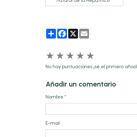
natural de la Hepatitis B
Partager
Facebook
X
Email
★
★
★
★
★
No hay puntuaciones ¡sé el primero añadi
Añadir un comentario
Nombre
E-mail