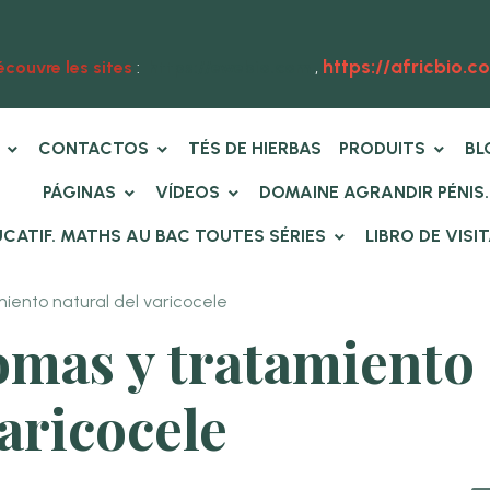
https://africbio.c
couvre les sites
:
https://ewebio.com
,
T
CONTACTOS
TÉS DE HIERBAS
PRODUITS
BL
PÁGINAS
VÍDEOS
DOMAINE AGRANDIR PÉNIS
CATIF. MATHS AU BAC TOUTES SÉRIES
LIBRO DE VISI
iento natural del varicocele
omas y tratamiento
varicocele