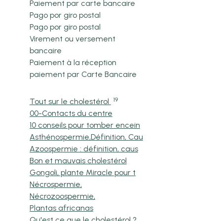
Paiement par carte bancaire
Pago por giro postal
Pago por giro postal
Virement ou versement
bancaire
Paiement à la réception
paiement par Carte Bancaire
19
Tout sur le cholestérol
00-Contacts du centre
10 conseils pour tomber encein
Asthénospermie,Définition, Cau
Azoospermie : définition, caus
Bon et mauvais cholestérol
Gongoli, plante Miracle pour t
Nécrospermie,
Nécrozoospermie,
Plantas africanas
Qu'est ce que le cholestérol ?