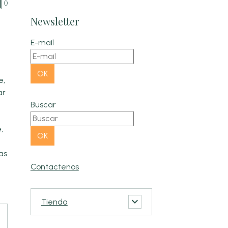
0
Newsletter
E-mail
OK
e,
ar
Buscar
,
OK
as
Contactenos
Tienda