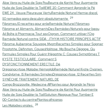
Aloe Vera ou Huile de Soja Pou
Beurre de Karité Pour Augmente
Huile de Soja Doubler la Taill
EWE 20: Comment Agrandir le Pé
EWE 24 : Veuve Pleureuse Vertu
Remède Naturel Hernie discal,
29
50 remedios para descubrir absolutamente
Fibromes,10 recettes pour enle
Remède Naturel Fibromes
Fibrome et Aliments, Aliments
Des Remèdes Naturels pour beau
Ail Boîte à Pharmacie,Tout sav
Oignon, Comment utiliser l'Oig
Remède Naturel contre SIDA : J
THYM HISTOIRE PRINCIPES ACTIF
Fibrome Aubergine Sauvage Myom
Recettes Simples pour Soigner
Prostatite, Définition, Causes
Halitose: Ma Bouche Dégage, Qu
Formules Simples Pour Guérir l
Hépatite C: Causes Symptômes T
KYSTE TESTICULAIRE : Comment S
DYSFONCTIONNEMENT ERECTILE: Dé
Drépanocytose Maladie Hémoglob
Remède Naturel Kyste Ovarien,
Condylome: 15 Remèdes Simples
Drépanocytose: 12 Recettes Sim
SYNÉCHIE TRAITEMENT NATUREL DE
Congo Brazzaville: Médecine Af
Plantes pour Agrandir le Pénis
Aloe Vera ou Huile de Soja Pou
Beurre de Karité Pour Augmente
Huile de Soja Doubler la Taill
Solution Magique Pour Tomber E
00-Contacts du centre
Plantas africanas
28
Les Maladies virales.