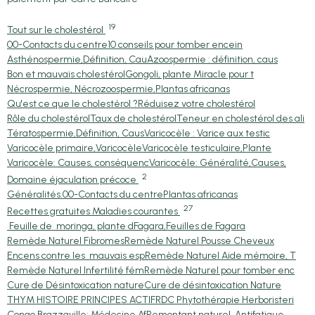
19
Tout sur le cholestérol
00-Contacts du centre
10 conseils pour tomber encein
Asthénospermie,Définition, Cau
Azoospermie : définition, caus
Bon et mauvais cholestérol
Gongoli, plante Miracle pour t
Nécrospermie, Nécrozoospermie,
Plantas africanas
Qu'est ce que le cholestérol ?
Réduisez votre cholestérol
Rôle du cholestérol
Taux de cholestérol
Teneur en cholestérol des ali
Tératospermie,Définition, Caus
Varicocèle : Varice aux testic
Varicocèle primaire,Varicocèle
Varicocèle testiculaire,Plante
Varicocèle: Causes, conséquenc
Varicocèle: Généralité,Causes,
2
Domaine éjaculation précoce
Généralités.
00-Contacts du centre
Plantas africanas
27
Recettes gratuites Maladies courantes
Feuille de moringa, plante d
Fagara,Feuilles de Fagara
Remède Naturel Fibromes
Remède Naturel Pousse Cheveux
Encens contre les mauvais esp
Remède Naturel Aide mémoire, T
Remède Naturel Infertilité fém
Remède Naturel pour tomber enc
Cure de Désintoxication nature
Cure de désintoxication Nature
THYM HISTOIRE PRINCIPES ACTIF
RDC Phytothérapie Herboristeri
Congo Brazzaville: Médecine Af
Remontant naturel, Antifatigue