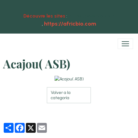
Découvre les sites
https://ewebio.com
:
https://africbio.com
,
Acajou( ASB)
Volver a la
categoría
Partager
Facebook
X
Email