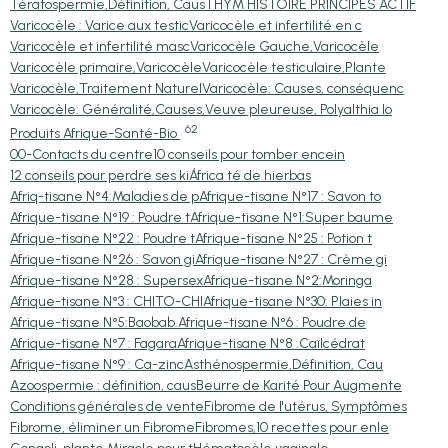
Tératospermie,Définition, Caus
THYM HISTOIRE PRINCIPES ACTIF
Varicocèle : Varice aux testic
Varicocèle et infertilité en c
Varicocèle et infertilité masc
Varicocèle Gauche,Varicocèle
Varicocèle primaire,Varicocèle
Varicocèle testiculaire,Plante
Varicocèle,Traitement Naturel
Varicocèle: Causes, conséquenc
Varicocèle: Généralité,Causes,
Veuve pleureuse, Polyalthia lo
62
Produits Afrique-Santé-Bio
00-Contacts du centre
10 conseils pour tomber encein
12 conseils pour perdre ses ki
África té de hierbas
Afriq-tisane N°4:Maladies de p
Afrique-tisane N°17 : Savon to
Afrique-tisane N°19 : Poudre t
Afrique-tisane N°1:Super baume
Afrique-tisane N°22 : Poudre t
Afrique-tisane N°25 : Potion t
Afrique-tisane N°26 : Savon gi
Afrique-tisane N°27 : Crème gi
Afrique-tisane N°28 : Supersex
Afrique-tisane N°2:Moringa
Afrique-tisane N°3 : CHITO-CHI
Afrique-tisane N°30: Plaies in
Afrique-tisane N°5:Baobab.
Afrique-tisane N°6 : Poudre de
Afrique-tisane N°7 : Fagara
Afrique-tisane N°8 :Caïlcédrat
Afrique-tisane N°9 : Ca-zinc
Asthénospermie,Définition, Cau
Azoospermie : définition, caus
Beurre de Karité Pour Augmente
Conditions générales de vente
Fibrome de l'utérus, Symptômes
Fibrome, éliminer un Fibrome
Fibromes,10 recettes pour enle