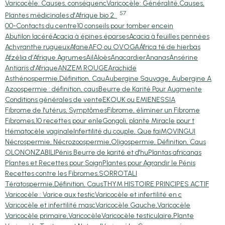
Varicocèle: Causes, conséquenc
Varicocèle: Généralité,Causes,
57
Plantes médicinales d'Afrique bio 2.
00-Contacts du centre
10 conseils pour tomber encein
Abutilon lacéré
Acacia à épines éparses
Acacia à feuilles pennées
Achyranthe rugueux
Afane
AFO ou OVOGA
África té de hierbas
Afzélia d’Afrique.
Agrumes
Ail
Aloès
Anacardier
Ananas
Ansérine
Antiaris d'Afrique
ANZEM ROUGE
Arachide
Asthénospermie,Définition, Cau
Aubergine Sauvage, Aubergine A
Azoospermie : définition, caus
Beurre de Karité Pour Augmente
Conditions générales de vente
EKOUK ou EMIEN
ESSIA
Fibrome de l'utérus, Symptômes
Fibrome, éliminer un Fibrome
Fibromes,10 recettes pour enle
Gongoli, plante Miracle pour t
Hématocèle vaginale
Infertilité du couple, Que fai
MOVINGUI
Nécrospermie, Nécrozoospermie,
Oligospermie, Définition, Caus
OLON
ONZABILI
Pénis Beurre de karité et d'hu
Plantas africanas
Plantes et Recettes pour Soign
Plantes pour Agrandir le Pénis
Recettes contre les Fibromes,
SORRO
TALI
Tératospermie,Définition, Caus
THYM HISTOIRE PRINCIPES ACTIF
Varicocèle : Varice aux testic
Varicocèle et infertilité en c
Varicocèle et infertilité masc
Varicocèle Gauche,Varicocèle
Varicocèle primaire,Varicocèle
Varicocèle testiculaire,Plante