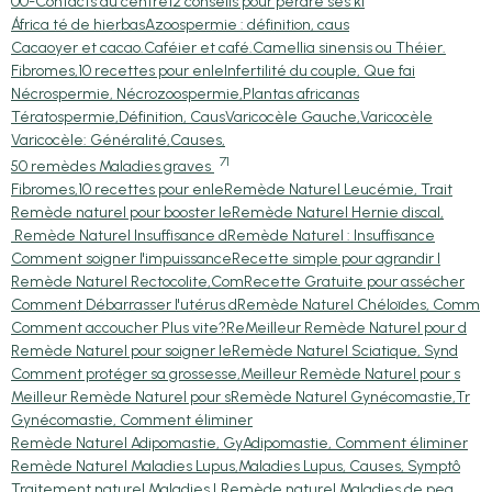
00-Contacts du centre
12 conseils pour perdre ses ki
África té de hierbas
Azoospermie : définition, caus
Cacaoyer et cacao.
Caféier et café.
Camellia sinensis ou Théier.
Fibromes,10 recettes pour enle
Infertilité du couple, Que fai
Nécrospermie, Nécrozoospermie,
Plantas africanas
Tératospermie,Définition, Caus
Varicocèle Gauche,Varicocèle
Varicocèle: Généralité,Causes,
71
50 remèdes Maladies graves
Fibromes,10 recettes pour enle
Remède Naturel Leucémie, Trait
Remède naturel pour booster le
Remède Naturel Hernie discal,
Remède Naturel Insuffisance d
Remède Naturel : Insuffisance
Comment soigner l'impuissance
Recette simple pour agrandir l
Remède Naturel Rectocolite,Com
Recette Gratuite pour assécher
Comment Débarrasser l'utérus d
Remède Naturel Chéloïdes, Comm
Comment accoucher Plus vite?Re
Meilleur Remède Naturel pour d
Remède Naturel pour soigner le
Remède Naturel Sciatique, Synd
Comment protéger sa grossesse,
Meilleur Remède Naturel pour s
Meilleur Remède Naturel pour s
Remède Naturel Gynécomastie,Tr
Gynécomastie, Comment éliminer
Remède Naturel Adipomastie, Gy
Adipomastie, Comment éliminer
Remède Naturel Maladies Lupus,
Maladies Lupus, Causes, Symptô
Traitement naturel Maladies L
Remède naturel Maladies de pea