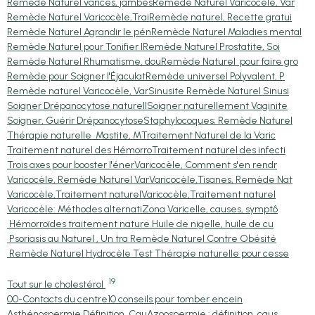
Remède Naturel varices, jambes
Remède Naturel Varicocèle, Var
Remède Naturel Varicocèle,Trai
Remède naturel, Recette gratui
Remède Naturel Agrandir le pén
Remède Naturel Maladies mental
Remède Naturel pour Tonifier l
Remède Naturel Prostatite, Soi
Remède Naturel Rhumatisme, dou
Remède Naturel pour faire gro
Remède pour Soigner l'Éjaculat
Remède universel Polyvalent, P
Remède naturel Varicocèle, Var
Sinusite Remède Naturel Sinusi
Soigner Drépanocytose naturell
Soigner naturellement Vaginite
Soigner, Guérir Drépanocytose
Staphylocoques; Remède Naturel
Thérapie naturelle Mastite, M
Traitement Naturel de la Varic
Traitement naturel des Hémorro
Traitement naturel des infecti
Trois axes pour booster l'éner
Varicocèle, Comment s'en rendr
Varicocèle, Remède Naturel Var
Varicocèle,Tisanes, Remède Nat
Varicocèle,Traitement naturel
Varicocèle,Traitement naturel
Varicocèle: Méthodes alternati
Zona Varicelle, causes, symptô
Hémorroïdes traitement nature
Huile de nigelle, huile de cu
Psoriasis au Naturel , Un tra
Remède Naturel Contre Obésité
Remède Naturel Hydrocèle Test
Thérapie naturelle pour cesse
19
Tout sur le cholestérol
00-Contacts du centre
10 conseils pour tomber encein
Asthénospermie,Définition, Cau
Azoospermie : définition, caus