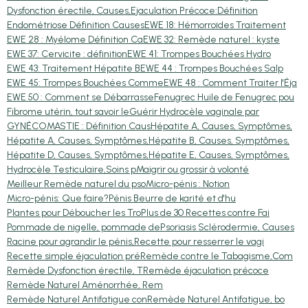
Dysfonction érectile, Causes,
Ejaculation Précoce:Définition
Endométriose Définition Causes
EWE 18: Hémorroïdes Traitement
EWE 28 : Myélome Définition Ca
EWE 32: Remède naturel : kyste
EWE 37: Cervicite : définition
EWE 41: Trompes Bouchées Hydro
EWE 43: Traitement Hépatite B
EWE 44 : Trompes Bouchées Salp
EWE 45: Trompes Bouchées Comme
EWE 48 : Comment Traiter l'Éja
EWE 50 : Comment se Débarrasse
Fenugrec Huile de Fenugrec pou
Fibrome utérin, tout savoir le
Guérir Hydrocèle vaginale par
GYNÉCOMASTIE : Définition Caus
Hépatite A, Causes, Symptômes,
Hépatite A, Causes, Symptômes,
Hépatite B, Causes, Symptômes,
Hépatite D, Causes, Symptômes,
Hépatite E, Causes, Symptômes,
Hydrocèle Testiculaire,Soins p
Maigrir ou grossir à volonté
Meilleur Remède naturel du pso
Micro-pénis : Notion
Micro-pénis: Que faire?
Pénis Beurre de karité et d'hu
Plantes pour Déboucher les Tro
Plus de 30 Recettes contre Fai
Pommade de nigelle, pommade de
Psoriasis Sclérodermie, Causes
Racine pour agrandir le pénis,
Recette pour resserrer le vagi
Recette simple éjaculation pré
Remède contre le Tabagisme,Com
Remède Dysfonction érectile, T
Remède éjaculation précoce
Remède Naturel Aménorrhée, Rem
Remède Naturel Antifatigue con
Remède Naturel Antifatigue, bo