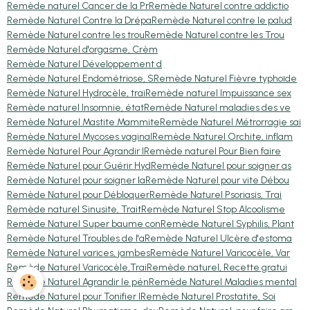
Remède naturel Cancer de la Pr
Remède Naturel contre addictio
Remède Naturel Contre la Drépa
Remède Naturel contre le palud
Remède Naturel contre les trou
Remède Naturel contre les Trou
Remède Naturel d'orgasme, Crèm
Remède Naturel Développement d
Remède Naturel Endométriose, S
Remède Naturel Fièvre typhoïde
Remède Naturel Hydrocèle, trai
Remède naturel Impuissance sex
Remède naturel Insomnie, état
Remède Naturel maladies des ve
Remède Naturel Mastite Mammite
Remède Naturel Métrorragie sai
Remède Naturel Mycoses vaginal
Remède Naturel Orchite, inflam
Remède Naturel Pour Agrandir l
Remède naturel Pour Bien faire
Remède Naturel pour Guérir Hyd
Remède Naturel pour soigner as
Remède Naturel pour soigner la
Remède Naturel pour vite Débou
Remède Naturel pour Débloquer
Remède Naturel Psoriasis, Trai
Remède naturel Sinusite, Trait
Remède Naturel Stop Alcoolisme
Remède Naturel Super baume con
Remède Naturel Syphilis, Plant
Remède Naturel Troubles de l'a
Remède Naturel Ulcère d'estoma
Remède Naturel varices, jambes
Remède Naturel Varicocèle, Var
Remède Naturel Varicocèle,Trai
Remède naturel, Recette gratui
Remède Naturel Agrandir le pén
Remède Naturel Maladies mental
Remède Naturel pour Tonifier l
Remède Naturel Prostatite, Soi