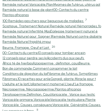
Remède naturel Varicocèle,Plan
Myomes de l'utérus, utérus pol
Remède naturel à base de plant
00-Contacts du centre
Plantas africanas
7
100 Remèdes pas chers pour beaucoup de maladies
Sciatique, Traitement Naturel
Remède naturel Hémorroïdes, fo
Remède naturel Infertilité Mas
Epilepsie traitement naturel é
Remède Naturel pour Soigner l
Remède Naturel contre diabète
Remède Naturel frigidité,impui
26
Beurre, Fromage, Oeuf et Lait.
00-Contacts du centre
10 conseils pour tomber encein
12 conseils pour perdre ses ki
Accidents dus aux oeufs.
África té de hierbas
Azoospermie : définition, caus
Beurre.
Bon de commande.
Comment consommer le lait
Conditions de digestion du lai
Fibrome de l'utérus, Symptômes
Fibromes,10 recettes pour enle
Gongoli, plante Miracle pour t
L'adulte et le lait
L'allaitement maternel.
L'oeuf.
Le fromage.
Nécrospermie, Nécrozoospermie,
Plantas africanas
Tératospermie,Définition, Caus
Varicocèle : Varice aux testic
Varicocèle primaire,Varicocèle
Varicocèle testiculaire,Plante
Varicocèle: Causes, conséquenc
Varicocèle: Généralité,Causes,
11
Les exercices à faire.