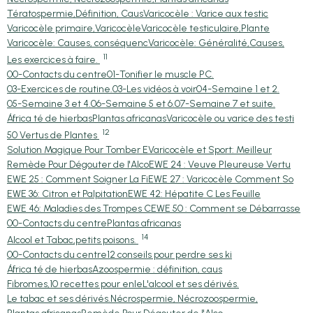
Tératospermie,Définition, Caus
Varicocèle : Varice aux testic
Varicocèle primaire,Varicocèle
Varicocèle testiculaire,Plante
Varicocèle: Causes, conséquenc
Varicocèle: Généralité,Causes,
11
Les exercices à faire.
00-Contacts du centre
01-Tonifier le muscle PC.
03-Exercices de routine.
03-Les vidéos à voir
04-Semaine 1 et 2.
05-Semaine 3 et 4.
06-Semaine 5 et 6.
07-Semaine 7 et suite.
África té de hierbas
Plantas africanas
Varicocèle ou varice des testi
12
50 Vertus de Plantes
Solution Magique Pour Tomber E
Varicocèle et Sport: Meilleur
Remède Pour Dégouter de l'Alco
EWE 24 : Veuve Pleureuse Vertu
EWE 25 : Comment Soigner La Fi
EWE 27 : Varicocèle Comment So
EWE 36: Citron et Palpitation
EWE 42: Hépatite C Les Feuille
EWE 46: Maladies des Trompes C
EWE 50 : Comment se Débarrasse
00-Contacts du centre
Plantas africanas
14
Alcool et Tabac,petits poisons.
00-Contacts du centre
12 conseils pour perdre ses ki
África té de hierbas
Azoospermie : définition, caus
Fibromes,10 recettes pour enle
L'alcool et ses dérivés.
Le tabac et ses dérivés.
Nécrospermie, Nécrozoospermie,