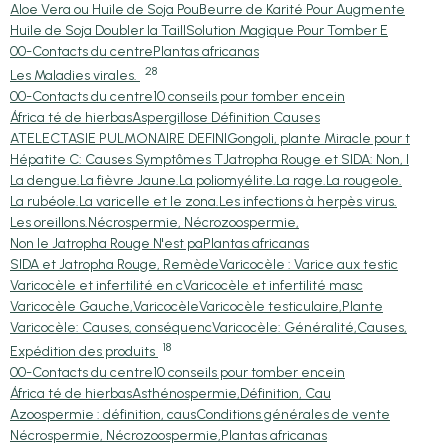
Aloe Vera ou Huile de Soja Pou
Beurre de Karité Pour Augmente
Huile de Soja Doubler la Taill
Solution Magique Pour Tomber E
00-Contacts du centre
Plantas africanas
28
Les Maladies virales.
00-Contacts du centre
10 conseils pour tomber encein
África té de hierbas
Aspergillose Définition Causes
ATELECTASIE PULMONAIRE DEFINI
Gongoli, plante Miracle pour t
Hépatite C: Causes Symptômes T
Jatropha Rouge et SIDA: Non, l
La dengue.
La fièvre Jaune.
La poliomyélite.
La rage.
La rougeole.
La rubéole.
La varicelle et le zona.
Les infections à herpès virus.
Les oreillons.
Nécrospermie, Nécrozoospermie,
Non le Jatropha Rouge N'est pa
Plantas africanas
SIDA et Jatropha Rouge, Remède
Varicocèle : Varice aux testic
Varicocèle et infertilité en c
Varicocèle et infertilité masc
Varicocèle Gauche,Varicocèle
Varicocèle testiculaire,Plante
Varicocèle: Causes, conséquenc
Varicocèle: Généralité,Causes,
18
Expédition des produits
00-Contacts du centre
10 conseils pour tomber encein
África té de hierbas
Asthénospermie,Définition, Cau
Azoospermie : définition, caus
Conditions générales de vente
Nécrospermie, Nécrozoospermie,
Plantas africanas