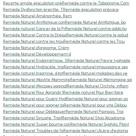
Recette simple éjaculation pré
Remède contre le Tabagisme,Com
Remède Dysfonction érectile, T
Remède éjaculation précoce
Remède Naturel Aménorrhée, Rem
Remède Naturel Antifatigue con
Remède Naturel Antifatigue, bo
Remède naturel Cancer de la Pr
Remède Naturel contre addictio
Remède Naturel Contre la Drépa
Remède Naturel contre le palud
Remède Naturel contre les trou
Remède Naturel contre les Trou
Remède Naturel d'orgasme, Crèm
Remède Naturel Développement d
Remède Naturel Endométriose, S
Remède Naturel Fièvre typhoïde
Remède Naturel Hydrocèle, trai
Remède naturel Impuissance sex
Remède naturel Insomnie, état
Remède Naturel maladies des ve
Remède Naturel Mastite Mammite
Remède Naturel Métrorragie sai
Remède Naturel Mycoses vaginal
Remède Naturel Orchite, inflam
Remède Naturel Pour Agrandir l
Remède naturel Pour Bien faire
Remède Naturel pour Guérir Hyd
Remède Naturel pour soigner as
Remède Naturel pour soigner la
Remède Naturel pour vite Débou
Remède Naturel pour Débloquer
Remède Naturel Psoriasis, Trai
Remède naturel Sinusite, Trait
Remède Naturel Stop Alcoolisme
Remède Naturel Super baume con
Remède Naturel Syphilis, Plant
Remède Naturel Troubles de l'a
Remède Naturel Ulcère d'estoma