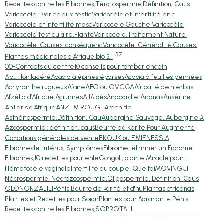
Recettes contre les Fibromes,
Tératospermie,Définition, Caus
Varicocèle : Varice aux testic
Varicocèle et infertilité en c
Varicocèle et infertilité masc
Varicocèle Gauche,Varicocèle
Varicocèle testiculaire,Plante
Varicocèle,Traitement Naturel
Varicocèle: Causes, conséquenc
Varicocèle: Généralité,Causes,
57
Plantes médicinales d'Afrique bio 2.
00-Contacts du centre
10 conseils pour tomber encein
Abutilon lacéré
Acacia à épines éparses
Acacia à feuilles pennées
Achyranthe rugueux
Afane
AFO ou OVOGA
África té de hierbas
Afzélia d’Afrique.
Agrumes
Ail
Aloès
Anacardier
Ananas
Ansérine
Antiaris d'Afrique
ANZEM ROUGE
Arachide
Asthénospermie,Définition, Cau
Aubergine Sauvage, Aubergine A
Azoospermie : définition, caus
Beurre de Karité Pour Augmente
Conditions générales de vente
EKOUK ou EMIEN
ESSIA
Fibrome de l'utérus, Symptômes
Fibrome, éliminer un Fibrome
Fibromes,10 recettes pour enle
Gongoli, plante Miracle pour t
Hématocèle vaginale
Infertilité du couple, Que fai
MOVINGUI
Nécrospermie, Nécrozoospermie,
Oligospermie, Définition, Caus
OLON
ONZABILI
Pénis Beurre de karité et d'hu
Plantas africanas
Plantes et Recettes pour Soign
Plantes pour Agrandir le Pénis
Recettes contre les Fibromes,
SORRO
TALI