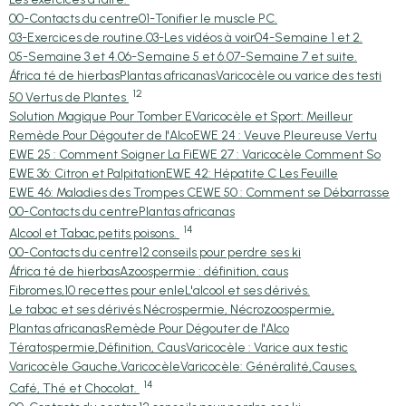
00-Contacts du centre
01-Tonifier le muscle PC.
03-Exercices de routine.
03-Les vidéos à voir
04-Semaine 1 et 2.
05-Semaine 3 et 4.
06-Semaine 5 et 6.
07-Semaine 7 et suite.
África té de hierbas
Plantas africanas
Varicocèle ou varice des testi
12
50 Vertus de Plantes
Solution Magique Pour Tomber E
Varicocèle et Sport: Meilleur
Remède Pour Dégouter de l'Alco
EWE 24 : Veuve Pleureuse Vertu
EWE 25 : Comment Soigner La Fi
EWE 27 : Varicocèle Comment So
EWE 36: Citron et Palpitation
EWE 42: Hépatite C Les Feuille
EWE 46: Maladies des Trompes C
EWE 50 : Comment se Débarrasse
00-Contacts du centre
Plantas africanas
14
Alcool et Tabac,petits poisons.
00-Contacts du centre
12 conseils pour perdre ses ki
África té de hierbas
Azoospermie : définition, caus
Fibromes,10 recettes pour enle
L'alcool et ses dérivés.
Le tabac et ses dérivés.
Nécrospermie, Nécrozoospermie,
Plantas africanas
Remède Pour Dégouter de l'Alco
Tératospermie,Définition, Caus
Varicocèle : Varice aux testic
Varicocèle Gauche,Varicocèle
Varicocèle: Généralité,Causes,
14
Café, Thé et Chocolat.