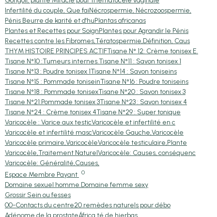
Gongoli, plante Miracle pour t
Hématocèle vaginale
Infertilité du couple, Que fai
Nécrospermie, Nécrozoospermie,
Pénis Beurre de karité et d'hu
Plantas africanas
Plantes et Recettes pour Soign
Plantes pour Agrandir le Pénis
Recettes contre les Fibromes,
Tératospermie,Définition, Caus
THYM HISTOIRE PRINCIPES ACTIF
Tisane N° 12: Crème tonisex E.
Tisane N°10 :Tumeurs internes.
Tisane N°11 : Savon tonisex 1
Tisane N°13 : Poudre tonisex 1
Tisane N°14 : Savon toniseins
Tisane N°15 : Pommade tonisein
Tisane N°16 : Poudre toniseins
Tisane N°18 : Pommade tonisex
Tisane N°20 : Savon tonisex 3
Tisane N°21:Pommade tonisex 3
Tisane N°23 : Savon tonisex 4
Tisane N°24 : Crème tonisex 4
Tisane N°29 : Super tonique
Varicocèle : Varice aux testic
Varicocèle et infertilité en c
Varicocèle et infertilité masc
Varicocèle Gauche,Varicocèle
Varicocèle primaire,Varicocèle
Varicocèle testiculaire,Plante
Varicocèle,Traitement Naturel
Varicocèle: Causes, conséquenc
Varicocèle: Généralité,Causes,
0
Espace Membre Payant
Domaine sexuel homme.
Domaine femme sexy
Grossir Sein ou fesses
00-Contacts du centre
20 remèdes naturels pour débo
Adénome de la prostate
África té de hierbas