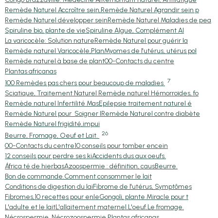
Remède Naturel Accroître sein,
Remède Naturel Agrandir sein p
Remède Naturel développer sein
Remède Naturel Maladies de pea
Spiruline bio, plante de vie
Spiruline Algue, Complément Al
La varicocèle: Solution nature
Remède Naturel pour guérir la
Remède naturel Varicocèle,Plan
Myomes de l'utérus, utérus pol
Remède naturel à base de plant
00-Contacts du centre
Plantas africanas
7
100 Remèdes pas chers pour beaucoup de maladies
Sciatique, Traitement Naturel
Remède naturel Hémorroïdes, fo
Remède naturel Infertilité Mas
Epilepsie traitement naturel é
Remède Naturel pour Soigner l
Remède Naturel contre diabète
Remède Naturel frigidité,impui
26
Beurre, Fromage, Oeuf et Lait.
00-Contacts du centre
10 conseils pour tomber encein
12 conseils pour perdre ses ki
Accidents dus aux oeufs.
África té de hierbas
Azoospermie : définition, caus
Beurre.
Bon de commande.
Comment consommer le lait
Conditions de digestion du lai
Fibrome de l'utérus, Symptômes
Fibromes,10 recettes pour enle
Gongoli, plante Miracle pour t
L'adulte et le lait
L'allaitement maternel.
L'oeuf.
Le fromage.
Nécrospermie, Nécrozoospermie,
Plantas africanas