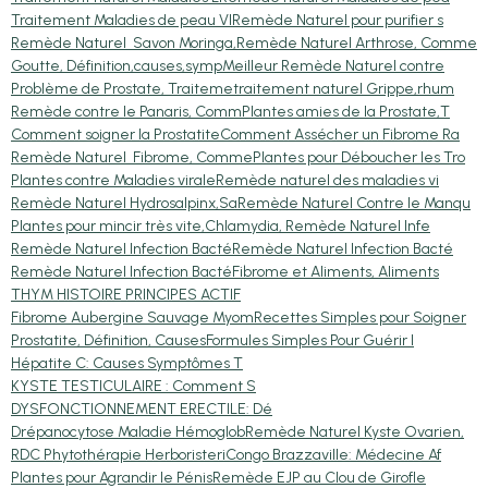
Traitement Maladies de peau VI
Remède Naturel pour purifier s
Remède Naturel Savon Moringa,
Remède Naturel Arthrose, Comme
Goutte, Définition,causes,symp
Meilleur Remède Naturel contre
Problème de Prostate, Traiteme
traitement naturel Grippe,rhum
Remède contre le Panaris, Comm
Plantes amies de la Prostate,T
Comment soigner la Prostatite
Comment Assécher un Fibrome Ra
Remède Naturel Fibrome, Comme
Plantes pour Déboucher les Tro
Plantes contre Maladies virale
Remède naturel des maladies vi
Remède Naturel Hydrosalpinx,Sa
Remède Naturel Contre le Manqu
Plantes pour mincir très vite,
Chlamydia, Remède Naturel Infe
Remède Naturel Infection Bacté
Remède Naturel Infection Bacté
Remède Naturel Infection Bacté
Fibrome et Aliments, Aliments
THYM HISTOIRE PRINCIPES ACTIF
Fibrome Aubergine Sauvage Myom
Recettes Simples pour Soigner
Prostatite, Définition, Causes
Formules Simples Pour Guérir l
Hépatite C: Causes Symptômes T
KYSTE TESTICULAIRE : Comment S
DYSFONCTIONNEMENT ERECTILE: Dé
Drépanocytose Maladie Hémoglob
Remède Naturel Kyste Ovarien,
RDC Phytothérapie Herboristeri
Congo Brazzaville: Médecine Af
Plantes pour Agrandir le Pénis
Remède EJP au Clou de Girofle