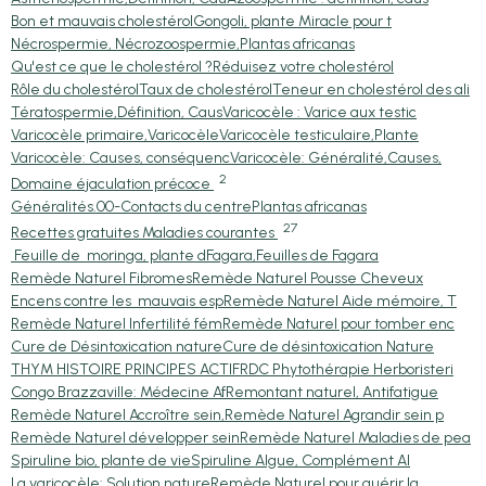
Bon et mauvais cholestérol
Gongoli, plante Miracle pour t
Nécrospermie, Nécrozoospermie,
Plantas africanas
Qu'est ce que le cholestérol ?
Réduisez votre cholestérol
Rôle du cholestérol
Taux de cholestérol
Teneur en cholestérol des ali
Tératospermie,Définition, Caus
Varicocèle : Varice aux testic
Varicocèle primaire,Varicocèle
Varicocèle testiculaire,Plante
Varicocèle: Causes, conséquenc
Varicocèle: Généralité,Causes,
2
Domaine éjaculation précoce
Généralités.
00-Contacts du centre
Plantas africanas
27
Recettes gratuites Maladies courantes
Feuille de moringa, plante d
Fagara,Feuilles de Fagara
Remède Naturel Fibromes
Remède Naturel Pousse Cheveux
Encens contre les mauvais esp
Remède Naturel Aide mémoire, T
Remède Naturel Infertilité fém
Remède Naturel pour tomber enc
Cure de Désintoxication nature
Cure de désintoxication Nature
THYM HISTOIRE PRINCIPES ACTIF
RDC Phytothérapie Herboristeri
Congo Brazzaville: Médecine Af
Remontant naturel, Antifatigue
Remède Naturel Accroître sein,
Remède Naturel Agrandir sein p
Remède Naturel développer sein
Remède Naturel Maladies de pea
Spiruline bio, plante de vie
Spiruline Algue, Complément Al
La varicocèle: Solution nature
Remède Naturel pour guérir la