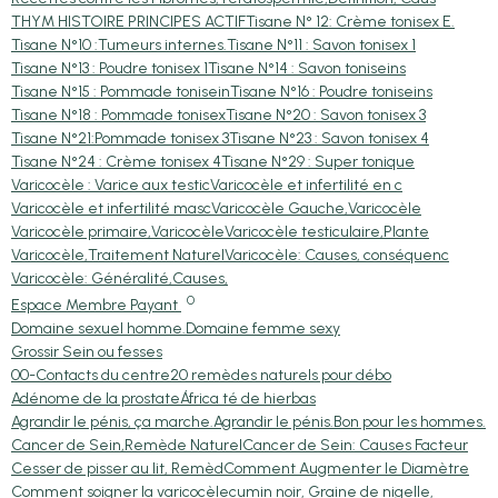
THYM HISTOIRE PRINCIPES ACTIF
Tisane N° 12: Crème tonisex E.
Tisane N°10 :Tumeurs internes.
Tisane N°11 : Savon tonisex 1
Tisane N°13 : Poudre tonisex 1
Tisane N°14 : Savon toniseins
Tisane N°15 : Pommade tonisein
Tisane N°16 : Poudre toniseins
Tisane N°18 : Pommade tonisex
Tisane N°20 : Savon tonisex 3
Tisane N°21:Pommade tonisex 3
Tisane N°23 : Savon tonisex 4
Tisane N°24 : Crème tonisex 4
Tisane N°29 : Super tonique
Varicocèle : Varice aux testic
Varicocèle et infertilité en c
Varicocèle et infertilité masc
Varicocèle Gauche,Varicocèle
Varicocèle primaire,Varicocèle
Varicocèle testiculaire,Plante
Varicocèle,Traitement Naturel
Varicocèle: Causes, conséquenc
Varicocèle: Généralité,Causes,
0
Espace Membre Payant
Domaine sexuel homme.
Domaine femme sexy
Grossir Sein ou fesses
00-Contacts du centre
20 remèdes naturels pour débo
Adénome de la prostate
África té de hierbas
Agrandir le pénis, ça marche.
Agrandir le pénis.
Bon pour les hommes.
Cancer de Sein,Remède Naturel
Cancer de Sein: Causes Facteur
Cesser de pisser au lit, Remèd
Comment Augmenter le Diamètre
Comment soigner la varicocèle
cumin noir, Graine de nigelle,