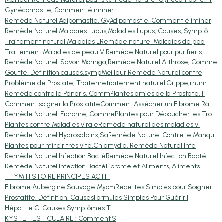
Gynécomastie, Comment éliminer
Remède Naturel Adipomastie, Gy
Adipomastie, Comment éliminer
Remède Naturel Maladies Lupus,
Maladies Lupus, Causes, Symptô
Traitement naturel Maladies L
Remède naturel Maladies de pea
Traitement Maladies de peau VI
Remède Naturel pour purifier s
Remède Naturel Savon Moringa,
Remède Naturel Arthrose, Comme
Goutte, Définition,causes,symp
Meilleur Remède Naturel contre
Problème de Prostate, Traiteme
traitement naturel Grippe,rhum
Remède contre le Panaris, Comm
Plantes amies de la Prostate,T
Comment soigner la Prostatite
Comment Assécher un Fibrome Ra
Remède Naturel Fibrome, Comme
Plantes pour Déboucher les Tro
Plantes contre Maladies virale
Remède naturel des maladies vi
Remède Naturel Hydrosalpinx,Sa
Remède Naturel Contre le Manqu
Plantes pour mincir très vite,
Chlamydia, Remède Naturel Infe
Remède Naturel Infection Bacté
Remède Naturel Infection Bacté
Remède Naturel Infection Bacté
Fibrome et Aliments, Aliments
THYM HISTOIRE PRINCIPES ACTIF
Fibrome Aubergine Sauvage Myom
Recettes Simples pour Soigner
Prostatite, Définition, Causes
Formules Simples Pour Guérir l
Hépatite C: Causes Symptômes T
KYSTE TESTICULAIRE : Comment S