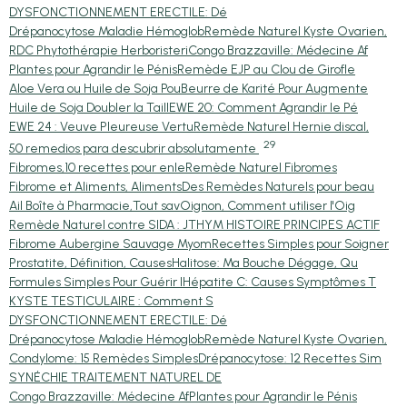
DYSFONCTIONNEMENT ERECTILE: Dé
Drépanocytose Maladie Hémoglob
Remède Naturel Kyste Ovarien,
RDC Phytothérapie Herboristeri
Congo Brazzaville: Médecine Af
Plantes pour Agrandir le Pénis
Remède EJP au Clou de Girofle
Aloe Vera ou Huile de Soja Pou
Beurre de Karité Pour Augmente
Huile de Soja Doubler la Taill
EWE 20: Comment Agrandir le Pé
EWE 24 : Veuve Pleureuse Vertu
Remède Naturel Hernie discal,
29
50 remedios para descubrir absolutamente
Fibromes,10 recettes pour enle
Remède Naturel Fibromes
Fibrome et Aliments, Aliments
Des Remèdes Naturels pour beau
Ail Boîte à Pharmacie,Tout sav
Oignon, Comment utiliser l'Oig
Remède Naturel contre SIDA : J
THYM HISTOIRE PRINCIPES ACTIF
Fibrome Aubergine Sauvage Myom
Recettes Simples pour Soigner
Prostatite, Définition, Causes
Halitose: Ma Bouche Dégage, Qu
Formules Simples Pour Guérir l
Hépatite C: Causes Symptômes T
KYSTE TESTICULAIRE : Comment S
DYSFONCTIONNEMENT ERECTILE: Dé
Drépanocytose Maladie Hémoglob
Remède Naturel Kyste Ovarien,
Condylome: 15 Remèdes Simples
Drépanocytose: 12 Recettes Sim
SYNÉCHIE TRAITEMENT NATUREL DE
Congo Brazzaville: Médecine Af
Plantes pour Agrandir le Pénis