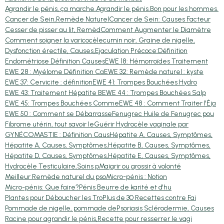
Agrandir le pénis, ça marche.
Agrandir le pénis.
Bon pour les hommes.
Cancer de Sein,Remède Naturel
Cancer de Sein: Causes Facteur
Cesser de pisser au lit, Remèd
Comment Augmenter le Diamètre
Comment soigner la varicocèle
cumin noir, Graine de nigelle,
Dysfonction érectile, Causes,
Ejaculation Précoce:Définition
Endométriose Définition Causes
EWE 18: Hémorroïdes Traitement
EWE 28 : Myélome Définition Ca
EWE 32: Remède naturel : kyste
EWE 37: Cervicite : définition
EWE 41: Trompes Bouchées Hydro
EWE 43: Traitement Hépatite B
EWE 44 : Trompes Bouchées Salp
EWE 45: Trompes Bouchées Comme
EWE 48 : Comment Traiter l'Éja
EWE 50 : Comment se Débarrasse
Fenugrec Huile de Fenugrec pou
Fibrome utérin, tout savoir le
Guérir Hydrocèle vaginale par
GYNÉCOMASTIE : Définition Caus
Hépatite A, Causes, Symptômes,
Hépatite A, Causes, Symptômes,
Hépatite B, Causes, Symptômes,
Hépatite D, Causes, Symptômes,
Hépatite E, Causes, Symptômes,
Hydrocèle Testiculaire,Soins p
Maigrir ou grossir à volonté
Meilleur Remède naturel du pso
Micro-pénis : Notion
Micro-pénis: Que faire?
Pénis Beurre de karité et d'hu
Plantes pour Déboucher les Tro
Plus de 30 Recettes contre Fai
Pommade de nigelle, pommade de
Psoriasis Sclérodermie, Causes
Racine pour agrandir le pénis,
Recette pour resserrer le vagi