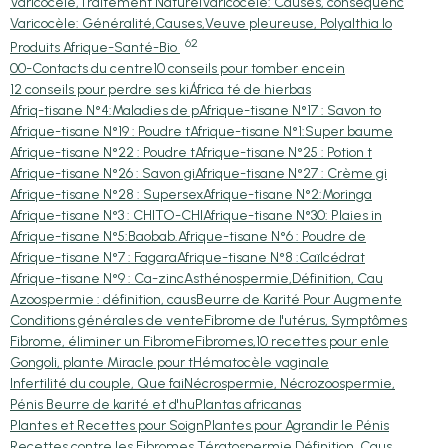
Varicocèle,Traitement Naturel
Varicocèle: Causes, conséquenc
Varicocèle: Généralité,Causes,
Veuve pleureuse, Polyalthia lo
62
Produits Afrique-Santé-Bio
00-Contacts du centre
10 conseils pour tomber encein
12 conseils pour perdre ses ki
África té de hierbas
Afriq-tisane N°4:Maladies de p
Afrique-tisane N°17 : Savon to
Afrique-tisane N°19 : Poudre t
Afrique-tisane N°1:Super baume
Afrique-tisane N°22 : Poudre t
Afrique-tisane N°25 : Potion t
Afrique-tisane N°26 : Savon gi
Afrique-tisane N°27 : Crème gi
Afrique-tisane N°28 : Supersex
Afrique-tisane N°2:Moringa
Afrique-tisane N°3 : CHITO-CHI
Afrique-tisane N°30: Plaies in
Afrique-tisane N°5:Baobab.
Afrique-tisane N°6 : Poudre de
Afrique-tisane N°7 : Fagara
Afrique-tisane N°8 :Caïlcédrat
Afrique-tisane N°9 : Ca-zinc
Asthénospermie,Définition, Cau
Azoospermie : définition, caus
Beurre de Karité Pour Augmente
Conditions générales de vente
Fibrome de l'utérus, Symptômes
Fibrome, éliminer un Fibrome
Fibromes,10 recettes pour enle
Gongoli, plante Miracle pour t
Hématocèle vaginale
Infertilité du couple, Que fai
Nécrospermie, Nécrozoospermie,
Pénis Beurre de karité et d'hu
Plantas africanas
Plantes et Recettes pour Soign
Plantes pour Agrandir le Pénis
Recettes contre les Fibromes,
Tératospermie,Définition, Caus