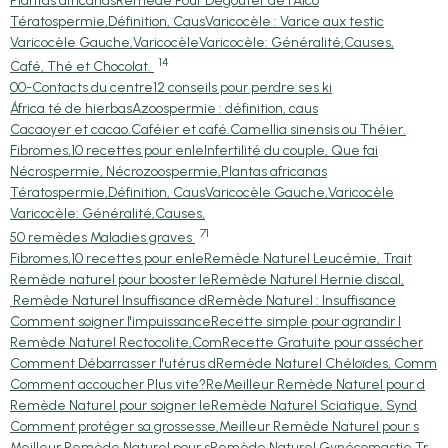
Plantas africanas
Remède Pour Dégouter de l'Alco
Tératospermie,Définition, Caus
Varicocèle : Varice aux testic
Varicocèle Gauche,Varicocèle
Varicocèle: Généralité,Causes,
14
Café, Thé et Chocolat.
00-Contacts du centre
12 conseils pour perdre ses ki
África té de hierbas
Azoospermie : définition, caus
Cacaoyer et cacao.
Caféier et café.
Camellia sinensis ou Théier.
Fibromes,10 recettes pour enle
Infertilité du couple, Que fai
Nécrospermie, Nécrozoospermie,
Plantas africanas
Tératospermie,Définition, Caus
Varicocèle Gauche,Varicocèle
Varicocèle: Généralité,Causes,
71
50 remèdes Maladies graves
Fibromes,10 recettes pour enle
Remède Naturel Leucémie, Trait
Remède naturel pour booster le
Remède Naturel Hernie discal,
Remède Naturel Insuffisance d
Remède Naturel : Insuffisance
Comment soigner l'impuissance
Recette simple pour agrandir l
Remède Naturel Rectocolite,Com
Recette Gratuite pour assécher
Comment Débarrasser l'utérus d
Remède Naturel Chéloïdes, Comm
Comment accoucher Plus vite?Re
Meilleur Remède Naturel pour d
Remède Naturel pour soigner le
Remède Naturel Sciatique, Synd
Comment protéger sa grossesse,
Meilleur Remède Naturel pour s
Meilleur Remède Naturel pour s
Remède Naturel Gynécomastie,Tr