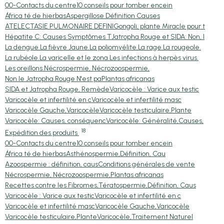
00-Contacts du centre
10 conseils pour tomber encein
África té de hierbas
Aspergillose Définition Causes
ATELECTASIE PULMONAIRE DEFINI
Gongoli, plante Miracle pour t
Hépatite C: Causes Symptômes T
Jatropha Rouge et SIDA: Non, l
La dengue.
La fièvre Jaune.
La poliomyélite.
La rage.
La rougeole.
La rubéole.
La varicelle et le zona.
Les infections à herpès virus.
Les oreillons.
Nécrospermie, Nécrozoospermie,
Non le Jatropha Rouge N'est pa
Plantas africanas
SIDA et Jatropha Rouge, Remède
Varicocèle : Varice aux testic
Varicocèle et infertilité en c
Varicocèle et infertilité masc
Varicocèle Gauche,Varicocèle
Varicocèle testiculaire,Plante
Varicocèle: Causes, conséquenc
Varicocèle: Généralité,Causes,
18
Expédition des produits
00-Contacts du centre
10 conseils pour tomber encein
África té de hierbas
Asthénospermie,Définition, Cau
Azoospermie : définition, caus
Conditions générales de vente
Nécrospermie, Nécrozoospermie,
Plantas africanas
Recettes contre les Fibromes,
Tératospermie,Définition, Caus
Varicocèle : Varice aux testic
Varicocèle et infertilité en c
Varicocèle et infertilité masc
Varicocèle Gauche,Varicocèle
Varicocèle testiculaire,Plante
Varicocèle,Traitement Naturel