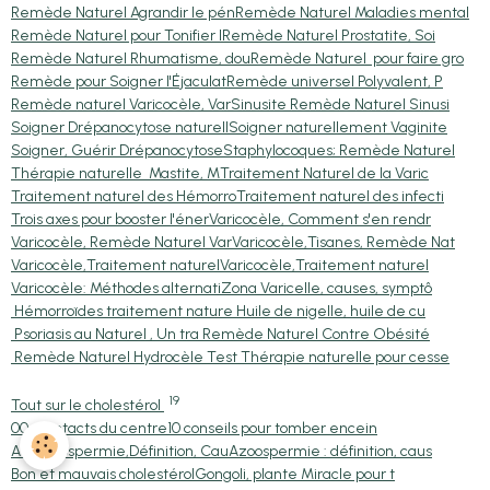
Remède Naturel Agrandir le pén
Remède Naturel Maladies mental
Remède Naturel pour Tonifier l
Remède Naturel Prostatite, Soi
Remède Naturel Rhumatisme, dou
Remède Naturel pour faire gro
Remède pour Soigner l'Éjaculat
Remède universel Polyvalent, P
Remède naturel Varicocèle, Var
Sinusite Remède Naturel Sinusi
Soigner Drépanocytose naturell
Soigner naturellement Vaginite
Soigner, Guérir Drépanocytose
Staphylocoques; Remède Naturel
Thérapie naturelle Mastite, M
Traitement Naturel de la Varic
Traitement naturel des Hémorro
Traitement naturel des infecti
Trois axes pour booster l'éner
Varicocèle, Comment s'en rendr
Varicocèle, Remède Naturel Var
Varicocèle,Tisanes, Remède Nat
Varicocèle,Traitement naturel
Varicocèle,Traitement naturel
Varicocèle: Méthodes alternati
Zona Varicelle, causes, symptô
Hémorroïdes traitement nature
Huile de nigelle, huile de cu
Psoriasis au Naturel , Un tra
Remède Naturel Contre Obésité
Remède Naturel Hydrocèle Test
Thérapie naturelle pour cesse
19
Tout sur le cholestérol
00-Contacts du centre
10 conseils pour tomber encein
Asthénospermie,Définition, Cau
Azoospermie : définition, caus
Bon et mauvais cholestérol
Gongoli, plante Miracle pour t