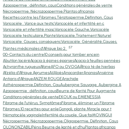
Azoospermie : définition, caus
Conditions générales de vente
Nécrospermie, Nécrozoospermie,
Plantas africanas
Recettes contre les Fibromes,
Tératospermie,Définition, Caus
Varicocèle : Varice aux testic
Varicocèle et infertilité en c
Varicocèle et infertilité masc
Varicocèle Gauche,Varicocèle
Varicocèle testiculaire,Plante
Varicocèle,Traitement Naturel
Varicocèle: Causes, conséquenc
Varicocèle: Généralité,Causes,
57
Plantes médicinales d'Afrique bio 2.
00-Contacts du centre
10 conseils pour tomber encein
Abutilon lacéré
Acacia à épines éparses
Acacia à feuilles pennées
Achyranthe rugueux
Afane
AFO ou OVOGA
África té de hierbas
Afzélia d’Afrique.
Agrumes
Ail
Aloès
Anacardier
Ananas
Ansérine
Antiaris d'Afrique
ANZEM ROUGE
Arachide
Asthénospermie,Définition, Cau
Aubergine Sauvage, Aubergine A
Azoospermie : définition, caus
Beurre de Karité Pour Augmente
Conditions générales de vente
EKOUK ou EMIEN
ESSIA
Fibrome de l'utérus, Symptômes
Fibrome, éliminer un Fibrome
Fibromes,10 recettes pour enle
Gongoli, plante Miracle pour t
Hématocèle vaginale
Infertilité du couple, Que fai
MOVINGUI
Nécrospermie, Nécrozoospermie,
Oligospermie, Définition, Caus
OLON
ONZABILI
Pénis Beurre de karité et d'hu
Plantas africanas