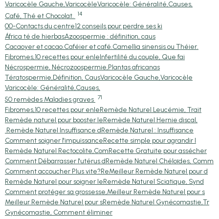
Varicocèle Gauche,Varicocèle
Varicocèle: Généralité,Causes,
14
Café, Thé et Chocolat.
00-Contacts du centre
12 conseils pour perdre ses ki
África té de hierbas
Azoospermie : définition, caus
Cacaoyer et cacao.
Caféier et café.
Camellia sinensis ou Théier.
Fibromes,10 recettes pour enle
Infertilité du couple, Que fai
Nécrospermie, Nécrozoospermie,
Plantas africanas
Tératospermie,Définition, Caus
Varicocèle Gauche,Varicocèle
Varicocèle: Généralité,Causes,
71
50 remèdes Maladies graves
Fibromes,10 recettes pour enle
Remède Naturel Leucémie, Trait
Remède naturel pour booster le
Remède Naturel Hernie discal,
Remède Naturel Insuffisance d
Remède Naturel : Insuffisance
Comment soigner l'impuissance
Recette simple pour agrandir l
Remède Naturel Rectocolite,Com
Recette Gratuite pour assécher
Comment Débarrasser l'utérus d
Remède Naturel Chéloïdes, Comm
Comment accoucher Plus vite?Re
Meilleur Remède Naturel pour d
Remède Naturel pour soigner le
Remède Naturel Sciatique, Synd
Comment protéger sa grossesse,
Meilleur Remède Naturel pour s
Meilleur Remède Naturel pour s
Remède Naturel Gynécomastie,Tr
Gynécomastie, Comment éliminer