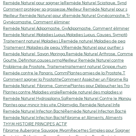
Remède Naturel pour soigner le
Remède Naturel Sciatique, Synd
Comment protéger sa grossesse,
Meilleur Remède Naturel pour s
Meilleur Remède Naturel pour s
Remède Naturel Gynécomastie,Tr
Gynécomastie, Comment éliminer
Remède Naturel Adipomastie, Gy
Adipomastie, Comment éliminer
Remède Naturel Maladies Lupus,
Maladies Lupus, Causes, Symptô
Traitement naturel Maladies L
Remède naturel Maladies de pea
Traitement Maladies de peau VI
Remède Naturel pour purifier s
Remède Naturel Savon Moringa,
Remède Naturel Arthrose, Comme
Goutte, Définition,causes,symp
Meilleur Remède Naturel contre
Problème de Prostate, Traiteme
traitement naturel Grippe,rhum
Remède contre le Panaris, Comm
Plantes amies de la Prostate,T
Comment soigner la Prostatite
Comment Assécher un Fibrome Ra
Remède Naturel Fibrome, Comme
Plantes pour Déboucher les Tro
Plantes contre Maladies virale
Remède naturel des maladies vi
Remède Naturel Hydrosalpinx,Sa
Remède Naturel Contre le Manqu
Plantes pour mincir très vite,
Chlamydia, Remède Naturel Infe
Remède Naturel Infection Bacté
Remède Naturel Infection Bacté
Remède Naturel Infection Bacté
Fibrome et Aliments, Aliments
THYM HISTOIRE PRINCIPES ACTIF
Fibrome Aubergine Sauvage Myom
Recettes Simples pour Soigner