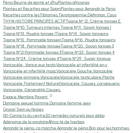
Pénis Beurre de karité et d'hu
Plantas africanas
Plantes et Recettes pour Soign
Plantes pour Agrandir le Pénis
Recettes contre les Fibromes,
Tératospermie,Définition, Caus
THYM HISTOIRE PRINCIPES ACTIF
Tisane N° 12: Crème tonisex E.
Tisane N°10 :Tumeurs internes.
Tisane N°11 : Savon tonisex 1
Tisane N°13 : Poudre tonisex 1
Tisane N°14 : Savon toniseins
Tisane N°15 : Pommade tonisein
Tisane N°16 : Poudre toniseins
Tisane N°18 : Pommade tonisex
Tisane N°20 : Savon tonisex 3
Tisane N°21:Pommade tonisex 3
Tisane N°23 : Savon tonisex 4
Tisane N°24 : Crème tonisex 4
Tisane N°29 : Super tonique
Varicocèle : Varice aux testic
Varicocèle et infertilité en c
Varicocèle et infertilité masc
Varicocèle Gauche,Varicocèle
Varicocèle primaire,Varicocèle
Varicocèle testiculaire,Plante
Varicocèle,Traitement Naturel
Varicocèle: Causes, conséquenc
Varicocèle: Généralité,Causes,
0
Espace Membre Payant
Domaine sexuel homme.
Domaine femme sexy
Grossir Sein ou fesses
00-Contacts du centre
20 remèdes naturels pour débo
Adénome de la prostate
África té de hierbas
Agrandir le pénis, ça marche.
Agrandir le pénis.
Bon pour les hommes.