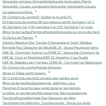
Varicocèle primaire,Varicocèle
Varicocèle testiculaire,Plante
Varicocèle: Causes, conséquenc
Varicocèle: Généralité,Causes,
11
Les exercices à faire.
00-Contacts du centre
01-Tonifier le muscle PC.
03-Exercices de routine.
03-Les vidéos à voir
04-Semaine 1 et 2.
05-Semaine 3 et 4.
06-Semaine 5 et 6.
07-Semaine 7 et suite.
África té de hierbas
Plantas africanas
Varicocèle ou varice des testi
12
50 Vertus de Plantes
Solution Magique Pour Tomber E
Varicocèle et Sport: Meilleur
Remède Pour Dégouter de l'Alco
EWE 24 : Veuve Pleureuse Vertu
EWE 25 : Comment Soigner La Fi
EWE 27 : Varicocèle Comment So
EWE 36: Citron et Palpitation
EWE 42: Hépatite C Les Feuille
EWE 46: Maladies des Trompes C
EWE 50 : Comment se Débarrasse
00-Contacts du centre
Plantas africanas
14
Alcool et Tabac,petits poisons.
00-Contacts du centre
12 conseils pour perdre ses ki
África té de hierbas
Azoospermie : définition, caus
Fibromes,10 recettes pour enle
L'alcool et ses dérivés.
Le tabac et ses dérivés.
Nécrospermie, Nécrozoospermie,
Plantas africanas
Remède Pour Dégouter de l'Alco
Tératospermie,Définition, Caus
Varicocèle : Varice aux testic