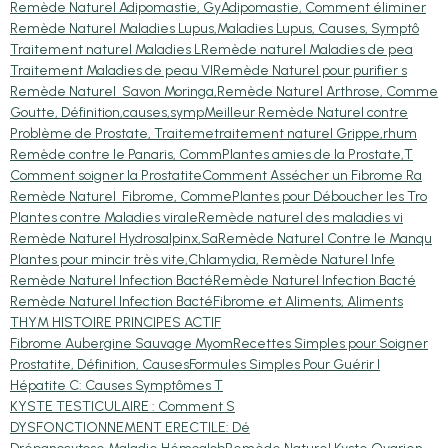
Remède Naturel Adipomastie, Gy
Adipomastie, Comment éliminer
Remède Naturel Maladies Lupus,
Maladies Lupus, Causes, Symptô
Traitement naturel Maladies L
Remède naturel Maladies de pea
Traitement Maladies de peau VI
Remède Naturel pour purifier s
Remède Naturel Savon Moringa,
Remède Naturel Arthrose, Comme
Goutte, Définition,causes,symp
Meilleur Remède Naturel contre
Problème de Prostate, Traiteme
traitement naturel Grippe,rhum
Remède contre le Panaris, Comm
Plantes amies de la Prostate,T
Comment soigner la Prostatite
Comment Assécher un Fibrome Ra
Remède Naturel Fibrome, Comme
Plantes pour Déboucher les Tro
Plantes contre Maladies virale
Remède naturel des maladies vi
Remède Naturel Hydrosalpinx,Sa
Remède Naturel Contre le Manqu
Plantes pour mincir très vite,
Chlamydia, Remède Naturel Infe
Remède Naturel Infection Bacté
Remède Naturel Infection Bacté
Remède Naturel Infection Bacté
Fibrome et Aliments, Aliments
THYM HISTOIRE PRINCIPES ACTIF
Fibrome Aubergine Sauvage Myom
Recettes Simples pour Soigner
Prostatite, Définition, Causes
Formules Simples Pour Guérir l
Hépatite C: Causes Symptômes T
KYSTE TESTICULAIRE : Comment S
DYSFONCTIONNEMENT ERECTILE: Dé