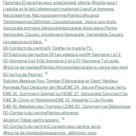
Fibromes,10 recettes pour enle
Gongoli, plante Miracle pour t
L'adulte et le lait
L'allaitement maternel.
L'oeuf.
Le fromage.
Nécrospermie, Nécrozoospermie,
Plantas africanas
Tératospermie,Définition, Caus
Varicocèle : Varice aux testic
Varicocèle primaire,Varicocèle
Varicocèle testiculaire,Plante
Varicocèle: Causes, conséquenc
Varicocèle: Généralité,Causes,
11
Les exercices à faire.
00-Contacts du centre
01-Tonifier le muscle PC.
03-Exercices de routine.
03-Les vidéos à voir
04-Semaine 1 et 2.
05-Semaine 3 et 4.
06-Semaine 5 et 6.
07-Semaine 7 et suite.
África té de hierbas
Plantas africanas
Varicocèle ou varice des testi
12
50 Vertus de Plantes
Solution Magique Pour Tomber E
Varicocèle et Sport: Meilleur
Remède Pour Dégouter de l'Alco
EWE 24 : Veuve Pleureuse Vertu
EWE 25 : Comment Soigner La Fi
EWE 27 : Varicocèle Comment So
EWE 36: Citron et Palpitation
EWE 42: Hépatite C Les Feuille
EWE 46: Maladies des Trompes C
EWE 50 : Comment se Débarrasse
00-Contacts du centre
Plantas africanas
14
Alcool et Tabac,petits poisons.
00-Contacts du centre
12 conseils pour perdre ses ki
África té de hierbas
Azoospermie : définition, caus