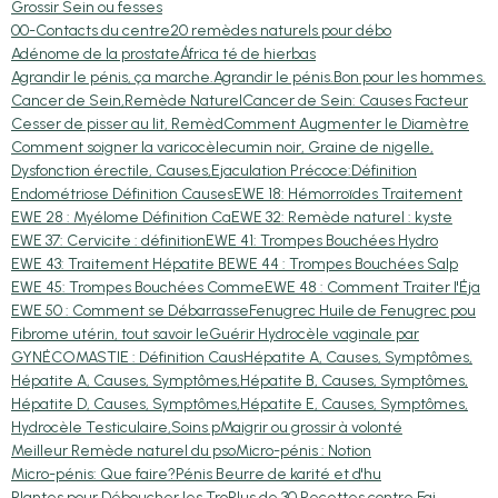
Grossir Sein ou fesses
00-Contacts du centre
20 remèdes naturels pour débo
Adénome de la prostate
África té de hierbas
Agrandir le pénis, ça marche.
Agrandir le pénis.
Bon pour les hommes.
Cancer de Sein,Remède Naturel
Cancer de Sein: Causes Facteur
Cesser de pisser au lit, Remèd
Comment Augmenter le Diamètre
Comment soigner la varicocèle
cumin noir, Graine de nigelle,
Dysfonction érectile, Causes,
Ejaculation Précoce:Définition
Endométriose Définition Causes
EWE 18: Hémorroïdes Traitement
EWE 28 : Myélome Définition Ca
EWE 32: Remède naturel : kyste
EWE 37: Cervicite : définition
EWE 41: Trompes Bouchées Hydro
EWE 43: Traitement Hépatite B
EWE 44 : Trompes Bouchées Salp
EWE 45: Trompes Bouchées Comme
EWE 48 : Comment Traiter l'Éja
EWE 50 : Comment se Débarrasse
Fenugrec Huile de Fenugrec pou
Fibrome utérin, tout savoir le
Guérir Hydrocèle vaginale par
GYNÉCOMASTIE : Définition Caus
Hépatite A, Causes, Symptômes,
Hépatite A, Causes, Symptômes,
Hépatite B, Causes, Symptômes,
Hépatite D, Causes, Symptômes,
Hépatite E, Causes, Symptômes,
Hydrocèle Testiculaire,Soins p
Maigrir ou grossir à volonté
Meilleur Remède naturel du pso
Micro-pénis : Notion
Micro-pénis: Que faire?
Pénis Beurre de karité et d'hu
Plantes pour Déboucher les Tro
Plus de 30 Recettes contre Fai