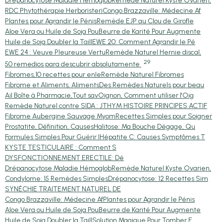
Drépanocytose Maladie Hémoglob
Remède Naturel Kyste Ovarien,
RDC Phytothérapie Herboristeri
Congo Brazzaville: Médecine Af
Plantes pour Agrandir le Pénis
Remède EJP au Clou de Girofle
Aloe Vera ou Huile de Soja Pou
Beurre de Karité Pour Augmente
Huile de Soja Doubler la Taill
EWE 20: Comment Agrandir le Pé
EWE 24 : Veuve Pleureuse Vertu
Remède Naturel Hernie discal,
29
50 remedios para descubrir absolutamente
Fibromes,10 recettes pour enle
Remède Naturel Fibromes
Fibrome et Aliments, Aliments
Des Remèdes Naturels pour beau
Ail Boîte à Pharmacie,Tout sav
Oignon, Comment utiliser l'Oig
Remède Naturel contre SIDA : J
THYM HISTOIRE PRINCIPES ACTIF
Fibrome Aubergine Sauvage Myom
Recettes Simples pour Soigner
Prostatite, Définition, Causes
Halitose: Ma Bouche Dégage, Qu
Formules Simples Pour Guérir l
Hépatite C: Causes Symptômes T
KYSTE TESTICULAIRE : Comment S
DYSFONCTIONNEMENT ERECTILE: Dé
Drépanocytose Maladie Hémoglob
Remède Naturel Kyste Ovarien,
Condylome: 15 Remèdes Simples
Drépanocytose: 12 Recettes Sim
SYNÉCHIE TRAITEMENT NATUREL DE
Congo Brazzaville: Médecine Af
Plantes pour Agrandir le Pénis
Aloe Vera ou Huile de Soja Pou
Beurre de Karité Pour Augmente
Huile de Soja Doubler la Taill
Solution Magique Pour Tomber E