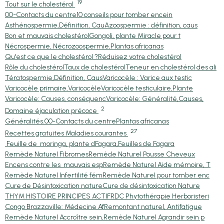
19
Tout sur le cholestérol
00-Contacts du centre
10 conseils pour tomber encein
Asthénospermie,Définition, Cau
Azoospermie : définition, caus
Bon et mauvais cholestérol
Gongoli, plante Miracle pour t
Nécrospermie, Nécrozoospermie,
Plantas africanas
Qu'est ce que le cholestérol ?
Réduisez votre cholestérol
Rôle du cholestérol
Taux de cholestérol
Teneur en cholestérol des ali
Tératospermie,Définition, Caus
Varicocèle : Varice aux testic
Varicocèle primaire,Varicocèle
Varicocèle testiculaire,Plante
Varicocèle: Causes, conséquenc
Varicocèle: Généralité,Causes,
2
Domaine éjaculation précoce
Généralités.
00-Contacts du centre
Plantas africanas
27
Recettes gratuites Maladies courantes
Feuille de moringa, plante d
Fagara,Feuilles de Fagara
Remède Naturel Fibromes
Remède Naturel Pousse Cheveux
Encens contre les mauvais esp
Remède Naturel Aide mémoire, T
Remède Naturel Infertilité fém
Remède Naturel pour tomber enc
Cure de Désintoxication nature
Cure de désintoxication Nature
THYM HISTOIRE PRINCIPES ACTIF
RDC Phytothérapie Herboristeri
Congo Brazzaville: Médecine Af
Remontant naturel, Antifatigue
Remède Naturel Accroître sein,
Remède Naturel Agrandir sein p