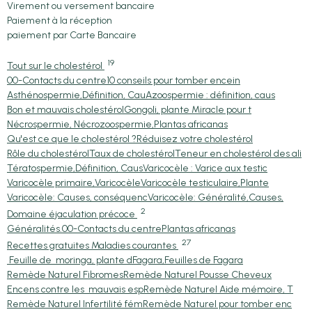
Virement ou versement bancaire
Paiement à la réception
paiement par Carte Bancaire
19
Tout sur le cholestérol
00-Contacts du centre
10 conseils pour tomber encein
Asthénospermie,Définition, Cau
Azoospermie : définition, caus
Bon et mauvais cholestérol
Gongoli, plante Miracle pour t
Nécrospermie, Nécrozoospermie,
Plantas africanas
Qu'est ce que le cholestérol ?
Réduisez votre cholestérol
Rôle du cholestérol
Taux de cholestérol
Teneur en cholestérol des ali
Tératospermie,Définition, Caus
Varicocèle : Varice aux testic
Varicocèle primaire,Varicocèle
Varicocèle testiculaire,Plante
Varicocèle: Causes, conséquenc
Varicocèle: Généralité,Causes,
2
Domaine éjaculation précoce
Généralités.
00-Contacts du centre
Plantas africanas
27
Recettes gratuites Maladies courantes
Feuille de moringa, plante d
Fagara,Feuilles de Fagara
Remède Naturel Fibromes
Remède Naturel Pousse Cheveux
Encens contre les mauvais esp
Remède Naturel Aide mémoire, T
Remède Naturel Infertilité fém
Remède Naturel pour tomber enc