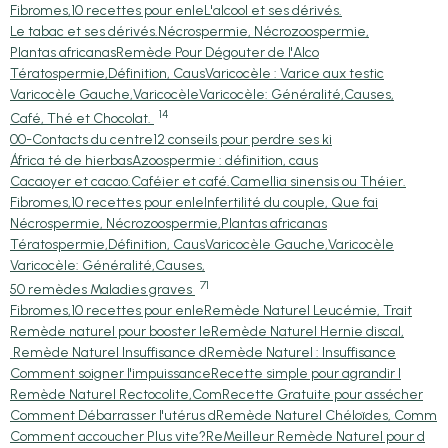
Fibromes,10 recettes pour enle
L'alcool et ses dérivés.
Le tabac et ses dérivés.
Nécrospermie, Nécrozoospermie,
Plantas africanas
Remède Pour Dégouter de l'Alco
Tératospermie,Définition, Caus
Varicocèle : Varice aux testic
Varicocèle Gauche,Varicocèle
Varicocèle: Généralité,Causes,
14
Café, Thé et Chocolat.
00-Contacts du centre
12 conseils pour perdre ses ki
África té de hierbas
Azoospermie : définition, caus
Cacaoyer et cacao.
Caféier et café.
Camellia sinensis ou Théier.
Fibromes,10 recettes pour enle
Infertilité du couple, Que fai
Nécrospermie, Nécrozoospermie,
Plantas africanas
Tératospermie,Définition, Caus
Varicocèle Gauche,Varicocèle
Varicocèle: Généralité,Causes,
71
50 remèdes Maladies graves
Fibromes,10 recettes pour enle
Remède Naturel Leucémie, Trait
Remède naturel pour booster le
Remède Naturel Hernie discal,
Remède Naturel Insuffisance d
Remède Naturel : Insuffisance
Comment soigner l'impuissance
Recette simple pour agrandir l
Remède Naturel Rectocolite,Com
Recette Gratuite pour assécher
Comment Débarrasser l'utérus d
Remède Naturel Chéloïdes, Comm
Comment accoucher Plus vite?Re
Meilleur Remède Naturel pour d