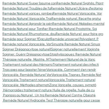
Remède Naturel Super baume con
Remède Naturel Syphilis, Plant
Remède Naturel Troubles de l'a
Remède Naturel Ulcère d'estoma
Remède Naturel varices, jambes
Remède Naturel Varicocèle, Var
Remède Naturel Varicocèle,Trai
Remède naturel, Recette gratui
Remède Naturel Agrandir le pén
Remède Naturel Maladies mental
Remède Naturel pour Tonifier l
Remède Naturel Prostatite, Soi
Remède Naturel Rhumatisme, dou
Remède Naturel pour faire gro
Remède pour Soigner l'Éjaculat
Remède universel Polyvalent, P
Remède naturel Varicocèle, Var
Sinusite Remède Naturel Sinusi
Soigner Drépanocytose naturell
Soigner naturellement Vaginite
Soigner, Guérir Drépanocytose
Staphylocoques; Remède Naturel
Thérapie naturelle Mastite, M
Traitement Naturel de la Varic
Traitement naturel des Hémorro
Traitement naturel des infecti
Trois axes pour booster l'éner
Varicocèle, Comment s'en rendr
Varicocèle, Remède Naturel Var
Varicocèle,Tisanes, Remède Nat
Varicocèle,Traitement naturel
Varicocèle,Traitement naturel
Varicocèle: Méthodes alternati
Zona Varicelle, causes, symptô
Hémorroïdes traitement nature
Huile de nigelle, huile de cu
Psoriasis au Naturel , Un tra
Remède Naturel Contre Obésité
Remède Naturel Hydrocèle Test
Thérapie naturelle pour cesse