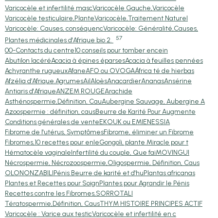
Varicocèle et infertilité masc
Varicocèle Gauche,Varicocèle
Varicocèle testiculaire,Plante
Varicocèle,Traitement Naturel
Varicocèle: Causes, conséquenc
Varicocèle: Généralité,Causes,
57
Plantes médicinales d'Afrique bio 2.
00-Contacts du centre
10 conseils pour tomber encein
Abutilon lacéré
Acacia à épines éparses
Acacia à feuilles pennées
Achyranthe rugueux
Afane
AFO ou OVOGA
África té de hierbas
Afzélia d’Afrique.
Agrumes
Ail
Aloès
Anacardier
Ananas
Ansérine
Antiaris d'Afrique
ANZEM ROUGE
Arachide
Asthénospermie,Définition, Cau
Aubergine Sauvage, Aubergine A
Azoospermie : définition, caus
Beurre de Karité Pour Augmente
Conditions générales de vente
EKOUK ou EMIEN
ESSIA
Fibrome de l'utérus, Symptômes
Fibrome, éliminer un Fibrome
Fibromes,10 recettes pour enle
Gongoli, plante Miracle pour t
Hématocèle vaginale
Infertilité du couple, Que fai
MOVINGUI
Nécrospermie, Nécrozoospermie,
Oligospermie, Définition, Caus
OLON
ONZABILI
Pénis Beurre de karité et d'hu
Plantas africanas
Plantes et Recettes pour Soign
Plantes pour Agrandir le Pénis
Recettes contre les Fibromes,
SORRO
TALI
Tératospermie,Définition, Caus
THYM HISTOIRE PRINCIPES ACTIF
Varicocèle : Varice aux testic
Varicocèle et infertilité en c