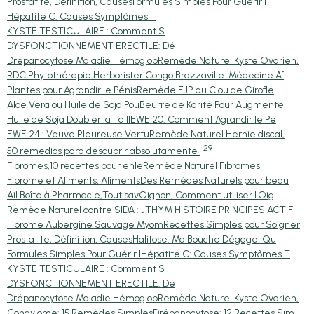
Prostatite, Définition, Causes
Formules Simples Pour Guérir l
Hépatite C: Causes Symptômes T
KYSTE TESTICULAIRE : Comment S
DYSFONCTIONNEMENT ERECTILE: Dé
Drépanocytose Maladie Hémoglob
Remède Naturel Kyste Ovarien,
RDC Phytothérapie Herboristeri
Congo Brazzaville: Médecine Af
Plantes pour Agrandir le Pénis
Remède EJP au Clou de Girofle
Aloe Vera ou Huile de Soja Pou
Beurre de Karité Pour Augmente
Huile de Soja Doubler la Taill
EWE 20: Comment Agrandir le Pé
EWE 24 : Veuve Pleureuse Vertu
Remède Naturel Hernie discal,
29
50 remedios para descubrir absolutamente
Fibromes,10 recettes pour enle
Remède Naturel Fibromes
Fibrome et Aliments, Aliments
Des Remèdes Naturels pour beau
Ail Boîte à Pharmacie,Tout sav
Oignon, Comment utiliser l'Oig
Remède Naturel contre SIDA : J
THYM HISTOIRE PRINCIPES ACTIF
Fibrome Aubergine Sauvage Myom
Recettes Simples pour Soigner
Prostatite, Définition, Causes
Halitose: Ma Bouche Dégage, Qu
Formules Simples Pour Guérir l
Hépatite C: Causes Symptômes T
KYSTE TESTICULAIRE : Comment S
DYSFONCTIONNEMENT ERECTILE: Dé
Drépanocytose Maladie Hémoglob
Remède Naturel Kyste Ovarien,
Condylome: 15 Remèdes Simples
Drépanocytose: 12 Recettes Sim