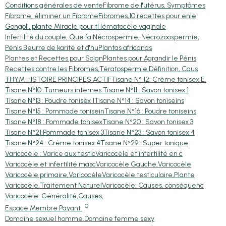
Conditions générales de vente
Fibrome de l'utérus, Symptômes
Fibrome, éliminer un Fibrome
Fibromes,10 recettes pour enle
Gongoli, plante Miracle pour t
Hématocèle vaginale
Infertilité du couple, Que fai
Nécrospermie, Nécrozoospermie,
Pénis Beurre de karité et d'hu
Plantas africanas
Plantes et Recettes pour Soign
Plantes pour Agrandir le Pénis
Recettes contre les Fibromes,
Tératospermie,Définition, Caus
THYM HISTOIRE PRINCIPES ACTIF
Tisane N° 12: Crème tonisex E.
Tisane N°10 :Tumeurs internes.
Tisane N°11 : Savon tonisex 1
Tisane N°13 : Poudre tonisex 1
Tisane N°14 : Savon toniseins
Tisane N°15 : Pommade tonisein
Tisane N°16 : Poudre toniseins
Tisane N°18 : Pommade tonisex
Tisane N°20 : Savon tonisex 3
Tisane N°21:Pommade tonisex 3
Tisane N°23 : Savon tonisex 4
Tisane N°24 : Crème tonisex 4
Tisane N°29 : Super tonique
Varicocèle : Varice aux testic
Varicocèle et infertilité en c
Varicocèle et infertilité masc
Varicocèle Gauche,Varicocèle
Varicocèle primaire,Varicocèle
Varicocèle testiculaire,Plante
Varicocèle,Traitement Naturel
Varicocèle: Causes, conséquenc
Varicocèle: Généralité,Causes,
0
Espace Membre Payant
Domaine sexuel homme.
Domaine femme sexy