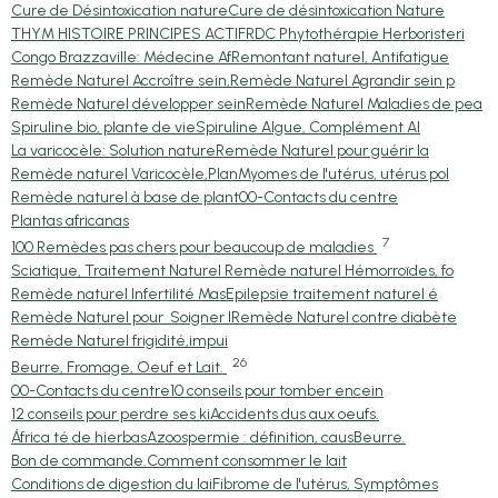
Cure de Désintoxication nature
Cure de désintoxication Nature
THYM HISTOIRE PRINCIPES ACTIF
RDC Phytothérapie Herboristeri
Congo Brazzaville: Médecine Af
Remontant naturel, Antifatigue
Remède Naturel Accroître sein,
Remède Naturel Agrandir sein p
Remède Naturel développer sein
Remède Naturel Maladies de pea
Spiruline bio, plante de vie
Spiruline Algue, Complément Al
La varicocèle: Solution nature
Remède Naturel pour guérir la
Remède naturel Varicocèle,Plan
Myomes de l'utérus, utérus pol
Remède naturel à base de plant
00-Contacts du centre
Plantas africanas
7
100 Remèdes pas chers pour beaucoup de maladies
Sciatique, Traitement Naturel
Remède naturel Hémorroïdes, fo
Remède naturel Infertilité Mas
Epilepsie traitement naturel é
Remède Naturel pour Soigner l
Remède Naturel contre diabète
Remède Naturel frigidité,impui
26
Beurre, Fromage, Oeuf et Lait.
00-Contacts du centre
10 conseils pour tomber encein
12 conseils pour perdre ses ki
Accidents dus aux oeufs.
África té de hierbas
Azoospermie : définition, caus
Beurre.
Bon de commande.
Comment consommer le lait
Conditions de digestion du lai
Fibrome de l'utérus, Symptômes