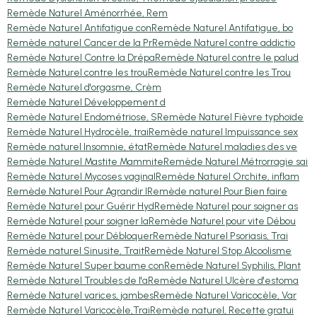
Remède Naturel Aménorrhée, Rem
Remède Naturel Antifatigue con
Remède Naturel Antifatigue, bo
Remède naturel Cancer de la Pr
Remède Naturel contre addictio
Remède Naturel Contre la Drépa
Remède Naturel contre le palud
Remède Naturel contre les trou
Remède Naturel contre les Trou
Remède Naturel d'orgasme, Crèm
Remède Naturel Développement d
Remède Naturel Endométriose, S
Remède Naturel Fièvre typhoïde
Remède Naturel Hydrocèle, trai
Remède naturel Impuissance sex
Remède naturel Insomnie, état
Remède Naturel maladies des ve
Remède Naturel Mastite Mammite
Remède Naturel Métrorragie sai
Remède Naturel Mycoses vaginal
Remède Naturel Orchite, inflam
Remède Naturel Pour Agrandir l
Remède naturel Pour Bien faire
Remède Naturel pour Guérir Hyd
Remède Naturel pour soigner as
Remède Naturel pour soigner la
Remède Naturel pour vite Débou
Remède Naturel pour Débloquer
Remède Naturel Psoriasis, Trai
Remède naturel Sinusite, Trait
Remède Naturel Stop Alcoolisme
Remède Naturel Super baume con
Remède Naturel Syphilis, Plant
Remède Naturel Troubles de l'a
Remède Naturel Ulcère d'estoma
Remède Naturel varices, jambes
Remède Naturel Varicocèle, Var
Remède Naturel Varicocèle,Trai
Remède naturel, Recette gratui