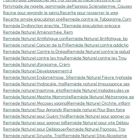
Pommade de nigelle, pommade de
Psoriasis Sclérodermie, Causes
Racine pour agrandir le pénis,
Recette pour resserrer le vagi
Recette simple éjaculation pré
Remède contre le Tabagisme,Com
Remède Dysfonction érectile, T
Remède éjaculation précoce
Remède Naturel Aménorrhée, Rem
Remède Naturel Antifatigue con
Remède Naturel Antifatigue, bo
Remède naturel Cancer de la Pr
Remède Naturel contre addictio
Remède Naturel Contre la Drépa
Remède Naturel contre le palud
Remède Naturel contre les trou
Remède Naturel contre les Trou
Remède Naturel d'orgasme, Crèm
Remède Naturel Développement d
Remède Naturel Endométriose, S
Remède Naturel Fièvre typhoïde
Remède Naturel Hydrocèle, trai
Remède naturel Impuissance sex
Remède naturel Insomnie, état
Remède Naturel maladies des ve
Remède Naturel Mastite Mammite
Remède Naturel Métrorragie sai
Remède Naturel Mycoses vaginal
Remède Naturel Orchite, inflam
Remède Naturel Pour Agrandir l
Remède naturel Pour Bien faire
Remède Naturel pour Guérir Hyd
Remède Naturel pour soigner as
Remède Naturel pour soigner la
Remède Naturel pour vite Débou
Remède Naturel pour Débloquer
Remède Naturel Psoriasis, Trai
Remède naturel Sinusite, Trait
Remède Naturel Stop Alcoolisme