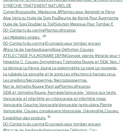
SYNÉCHIE TRAITEMENT NATUREL DE
Congo Brazzaville: Médecine Af
Plantes pour Agrandir le Pénis
Aloe Vera ou Huile de Soja Pou
Beurre de Karité Pour Augmente
Huile de Soja Doubler la Taill
Solution Magique Pour Tomber E
00-Contacts du centre
Plantas africanas
28
Les Maladies virales.
00-Contacts du centre
10 conseils pour tomber encein
África té de hierbas
Aspergillose Définition Causes
ATELECTASIE PULMONAIRE DEFINI
Gongoli, plante Miracle pour t
Hépatite C: Causes Symptômes T
Jatropha Rouge et SIDA: Non, l
La dengue.
La fièvre Jaune.
La poliomyélite.
La rage.
La rougeole.
La rubéole.
La varicelle et le zona.
Les infections à herpès virus.
Les oreillons.
Nécrospermie, Nécrozoospermie,
Non le Jatropha Rouge N'est pa
Plantas africanas
SIDA et Jatropha Rouge, Remède
Varicocèle : Varice aux testic
Varicocèle et infertilité en c
Varicocèle et infertilité masc
Varicocèle Gauche,Varicocèle
Varicocèle testiculaire,Plante
Varicocèle: Causes, conséquenc
Varicocèle: Généralité,Causes,
18
Expédition des produits
00-Contacts du centre
10 conseils pour tomber encein
África té de hierbas
Asthénospermie,Définition, Cau