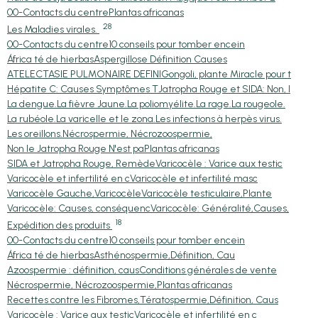
00-Contacts du centre
Plantas africanas
28
Les Maladies virales.
00-Contacts du centre
10 conseils pour tomber encein
África té de hierbas
Aspergillose Définition Causes
ATELECTASIE PULMONAIRE DEFINI
Gongoli, plante Miracle pour t
Hépatite C: Causes Symptômes T
Jatropha Rouge et SIDA: Non, l
La dengue.
La fièvre Jaune.
La poliomyélite.
La rage.
La rougeole.
La rubéole.
La varicelle et le zona.
Les infections à herpès virus.
Les oreillons.
Nécrospermie, Nécrozoospermie,
Non le Jatropha Rouge N'est pa
Plantas africanas
SIDA et Jatropha Rouge, Remède
Varicocèle : Varice aux testic
Varicocèle et infertilité en c
Varicocèle et infertilité masc
Varicocèle Gauche,Varicocèle
Varicocèle testiculaire,Plante
Varicocèle: Causes, conséquenc
Varicocèle: Généralité,Causes,
18
Expédition des produits
00-Contacts du centre
10 conseils pour tomber encein
África té de hierbas
Asthénospermie,Définition, Cau
Azoospermie : définition, caus
Conditions générales de vente
Nécrospermie, Nécrozoospermie,
Plantas africanas
Recettes contre les Fibromes,
Tératospermie,Définition, Caus
Varicocèle : Varice aux testic
Varicocèle et infertilité en c