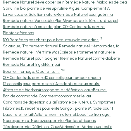
Remède Naturel développer sein
Remède Naturel Maladies de pea
Spiruline bio, plante de vie
Spiruline Algue, Complément Al
La varicocèle: Solution nature
Remède Naturel pour guérir la
Remède naturel Varicocèle,Plan
Myomes de l'utérus, utérus pol
Remède naturel à base de plant
00-Contacts du centre
Plantas africanas
7
100 Remèdes pas chers pour beaucoup de maladies
Sciatique, Traitement Naturel
Remède naturel Hémorroïdes, fo
Remède naturel Infertilité Mas
Epilepsie traitement naturel é
Remède Naturel pour Soigner l
Remède Naturel contre diabète
Remède Naturel frigidité,impui
26
Beurre, Fromage, Oeuf et Lait.
00-Contacts du centre
10 conseils pour tomber encein
12 conseils pour perdre ses ki
Accidents dus aux oeufs.
África té de hierbas
Azoospermie : définition, caus
Beurre.
Bon de commande.
Comment consommer le lait
Conditions de digestion du lai
Fibrome de l'utérus, Symptômes
Fibromes,10 recettes pour enle
Gongoli, plante Miracle pour t
L'adulte et le lait
L'allaitement maternel.
L'oeuf.
Le fromage.
Nécrospermie, Nécrozoospermie,
Plantas africanas
Tératospermie,Définition, Caus
Varicocèle : Varice aux testic