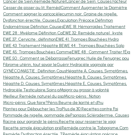
Cancer de Sein,Remède Naturel
Cancer de Sein: Causes Facteur
Cesser de pisser au lit, Remèd
Comment Augmenter le Diamètre
Comment soigner la varicocèle
cumin noir, Graine de nigelle,
Dysfonction érectile, Causes,
Ejaculation Précoce:Définition
Endométriose Définition Causes
EWE 18: Hémorroïdes Traitement
EWE 28 : Myélome Définition Ca
EWE 32: Remède naturel : kyste
EWE 37: Cervicite : définition
EWE 41: Trompes Bouchées Hydro
EWE 43: Traitement Hépatite B
EWE 44 : Trompes Bouchées Salp
EWE 45: Trompes Bouchées Comme
EWE 48 : Comment Traiter l'Éja
EWE 50 : Comment se Débarrasse
Fenugrec Huile de Fenugrec pou
Fibrome utérin, tout savoir le
Guérir Hydrocèle vaginale par
GYNÉCOMASTIE : Définition Caus
Hépatite A, Causes, Symptômes,
Hépatite A, Causes, Symptômes,
Hépatite B, Causes, Symptômes,
Hépatite D, Causes, Symptômes,
Hépatite E, Causes, Symptômes,
Hydrocèle Testiculaire,Soins p
Maigrir ou grossir à volonté
Meilleur Remède naturel du pso
Micro-pénis : Notion
Micro-pénis: Que faire?
Pénis Beurre de karité et d'hu
Plantes pour Déboucher les Tro
Plus de 30 Recettes contre Fai
Pommade de nigelle, pommade de
Psoriasis Sclérodermie, Causes
Racine pour agrandir le pénis,
Recette pour resserrer le vagi
Recette simple éjaculation pré
Remède contre le Tabagisme,Com
Remède Dysfonction érectile, T
Remède éjaculation précoce