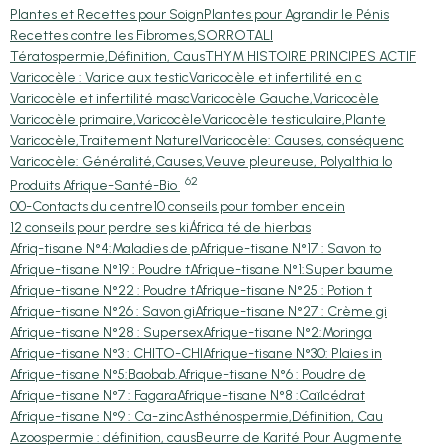
Plantes et Recettes pour Soign
Plantes pour Agrandir le Pénis
Recettes contre les Fibromes,
SORRO
TALI
Tératospermie,Définition, Caus
THYM HISTOIRE PRINCIPES ACTIF
Varicocèle : Varice aux testic
Varicocèle et infertilité en c
Varicocèle et infertilité masc
Varicocèle Gauche,Varicocèle
Varicocèle primaire,Varicocèle
Varicocèle testiculaire,Plante
Varicocèle,Traitement Naturel
Varicocèle: Causes, conséquenc
Varicocèle: Généralité,Causes,
Veuve pleureuse, Polyalthia lo
62
Produits Afrique-Santé-Bio
00-Contacts du centre
10 conseils pour tomber encein
12 conseils pour perdre ses ki
África té de hierbas
Afriq-tisane N°4:Maladies de p
Afrique-tisane N°17 : Savon to
Afrique-tisane N°19 : Poudre t
Afrique-tisane N°1:Super baume
Afrique-tisane N°22 : Poudre t
Afrique-tisane N°25 : Potion t
Afrique-tisane N°26 : Savon gi
Afrique-tisane N°27 : Crème gi
Afrique-tisane N°28 : Supersex
Afrique-tisane N°2:Moringa
Afrique-tisane N°3 : CHITO-CHI
Afrique-tisane N°30: Plaies in
Afrique-tisane N°5:Baobab.
Afrique-tisane N°6 : Poudre de
Afrique-tisane N°7 : Fagara
Afrique-tisane N°8 :Caïlcédrat
Afrique-tisane N°9 : Ca-zinc
Asthénospermie,Définition, Cau
Azoospermie : définition, caus
Beurre de Karité Pour Augmente