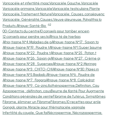
Varicocèle et infertilité masc
Varicocèle Gauche,Varicocèle
Varicocèle primaire,Varicocèle
Varicocèle testiculaire,Plante
Varicocèle,Traitement Naturel
Varicocèle: Causes, conséquenc
Varicocèle: Généralité,Causes,
Veuve pleureuse, Polyalthia lo
62
Produits Afrique-Santé-Bio
00-Contacts du centre
10 conseils pour tomber encein
12 conseils pour perdre ses ki
África té de hierbas
Afriq-tisane N°4:Maladies de p
Afrique-tisane N°17 : Savon to
Afrique-tisane N°19 : Poudre t
Afrique-tisane N°1:Super baume
Afrique-tisane N°22 : Poudre t
Afrique-tisane N°25 : Potion t
Afrique-tisane N°26 : Savon gi
Afrique-tisane N°27 : Crème gi
Afrique-tisane N°28 : Supersex
Afrique-tisane N°2:Moringa
Afrique-tisane N°3 : CHITO-CHI
Afrique-tisane N°30: Plaies in
Afrique-tisane N°5:Baobab.
Afrique-tisane N°6 : Poudre de
Afrique-tisane N°7 : Fagara
Afrique-tisane N°8 :Caïlcédrat
Afrique-tisane N°9 : Ca-zinc
Asthénospermie,Définition, Cau
Azoospermie : définition, caus
Beurre de Karité Pour Augmente
Conditions générales de vente
Fibrome de l'utérus, Symptômes
Fibrome, éliminer un Fibrome
Fibromes,10 recettes pour enle
Gongoli, plante Miracle pour t
Hématocèle vaginale
Infertilité du couple, Que fai
Nécrospermie, Nécrozoospermie,